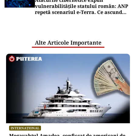
Atacurile cibernetice expun
vulnerabilitățile statului român: ANP
repetă scenariul e‑Terra. Ce ascund
comunicările oficiale și cine răspunde
pentru mentenanța IT a instituțiilor
publice
Alte Articole Importante
INTERNAȚIONAL
Megayahtul Amadea, confiscat de americani de