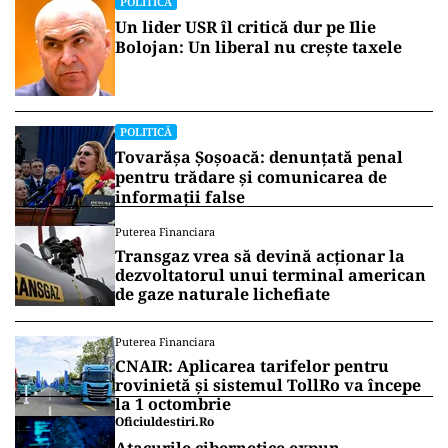
POLITICĂ
Un lider USR îl critică dur pe Ilie
Bolojan: Un liberal nu crește taxele
POLITICĂ
Tovarășa Șoșoacă: denunțată penal
pentru trădare și comunicarea de
informații false
Puterea Financiara
Transgaz vrea să devină acționar la
dezvoltatorul unui terminal american
de gaze naturale lichefiate
Puterea Financiara
CNAIR: Aplicarea tarifelor pentru
rovinietă și sistemul TollRo va începe
la 1 octombrie
Oficiuldestiri.ro