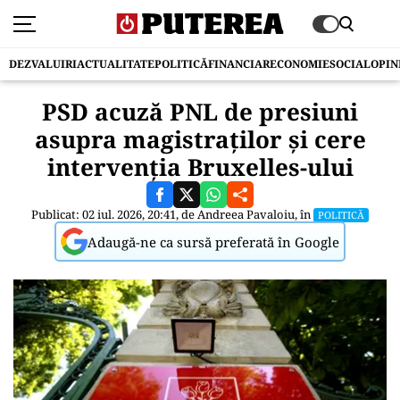
DEZVALUIRI
ACTUALITATE
POLITICĂ
FINANCIAR
ECONOMIE
SOCIAL
OPIN
PSD acuză PNL de presiuni
asupra magistraților și cere
intervenția Bruxelles-ului
Publicat: 02 iul. 2026, 20:41, de
Andreea Pavaloiu
, în
POLITICĂ
Adaugă-ne ca sursă preferată în Google