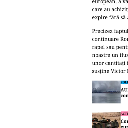
european, a vac
care au achiziț
expire fără să 
Precizez faptu
continuare Rom
rapel sau pent
noastre un flux
unor cantitați 
susține Victor
POLI
AUR
con
ACT
Co
eur