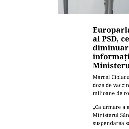
Europarl
al PSD, c
diminuare
informați
Ministeru
Marcel Ciolacu
doze de vaccin
milioane de ro
„Ca urmare a ap
Ministerul Săn
suspendarea sa