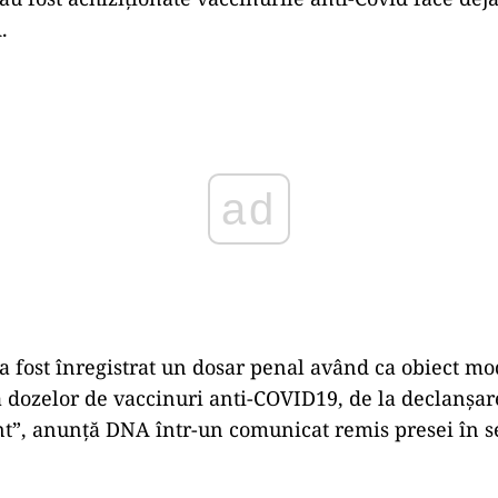
.
ad
a fost înregistrat un dosar penal având ca obiect mo
a dozelor de vaccinuri anti-COVID19, de la declanș
nt”, anunță DNA într-un comunicat remis presei în 