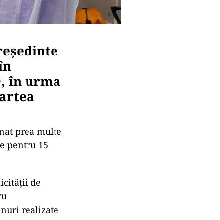
reședinte
în
9, în urma
partea
onat prea multe
ne pentru 15
cității de
ru
nuri realizate