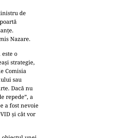
inistru de
poartă
nanţe.
smis Nazare.
 este o
aşi strategie,
 de Comisia
nului sau
arte. Dacă nu
de repede”, a
ce a fost nevoie
ID şi cât vor
a obiectul unei