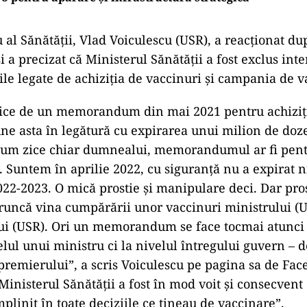
 al Sănătății, Vlad Voiculescu (USR), a reacţionat du
i a precizat că Ministerul Sănătăţii a fost exclus int
ile legate de achiziţia de vaccinuri şi campania de v
zice de un memorandum din mai 2021 pentru achiziţ
une asta în legătură cu expirarea unui milion de doze 
cum zice chiar dumnealui, memorandumul ar fi pentr
. Suntem în aprilie 2022, cu siguranţă nu a expirat ni
2022-2023. O mică prostie şi manipulare deci. Dar pro
runcă vina cumpărării unor vaccinuri ministrului (U
ui (USR). Ori un memorandum se face tocmai atunci 
elul unui ministru ci la nivelul întregului guvern – d
premierului”, a scris Voiculescu pe pagina sa de Fac
inisterul Sănătăţii a fost în mod voit şi consecvent o
mplinit în toate deciziile ce ţineau de vaccinare”.