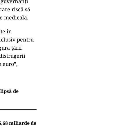
r guvernanți
care riscă să
ie medicală.
te în
nclusiv pentru
ura țării
distrugerii
e euro”,
lipsă de
,68 miliarde de