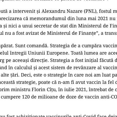
pută a intervenit și Alexandru Nazare (PNL), fostul m
 precizarea că memorandumul din luna mai 2021 nu 
şi nici a unui secretar de stat din Ministerul de Fi
u a fost avizat de Ministerul de Finanţe”, a tran
ărat. Sunt comandă. Strategia de a cumpăra vaccin
elul întregii Uniunii Europene. Toată lumea are acee
rg pe aceeaşi direcţie. Strategia a fost iniţial făcută
nd în calculul şi acest sistem de revânzare al vacci
alte ţări. Deci, este o strategie în care noi am luat p
ceastă strategie, poate că n-am fi avut vaccin la fel 
prim ministru Florin Cîţu, în iulie 2021, întrebat de 
cumpere 120 de milioane de doze de vaccin anti-COV
au fost achiziționate vaccinurile anti-Covid face dej