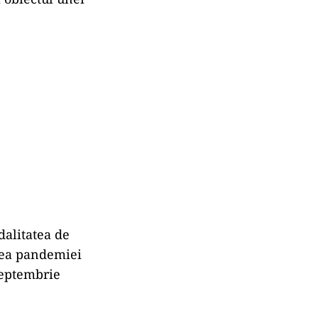
dalitatea de
area pandemiei
septembrie