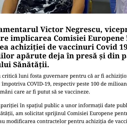
amentarul Victor Negrescu, vicep
ere implicarea Comisiei Europene 
a achiziției de vaccinuri Covid 1
ilor apărute deja în presă și din 
lui Sănătății.
 critică luni fosta guvernare pentru că ar fi achiziţi
 împotriva COVID-19, respectiv peste 100 de milioa
mâni care ar fi putut să se vaccineze.
ariției în spațiul public a unor informații date publi
ătății, am solicitat sprijinul Comisiei Europene pent
u modificarea contractelor pentru achiziția de vacci