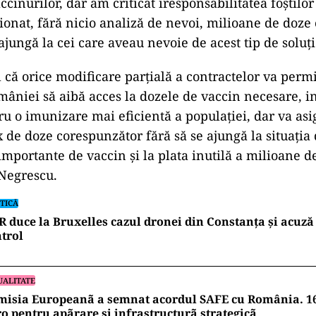
cinurilor, dar am criticat iresponsabilitatea foștilo
ionat, fără nicio analiză de nevoi, milioane de doze 
ajungă la cei care aveau nevoie de acest tip de soluț
l că orice modificare parțială a contractelor va permi
âniei să aibă acces la dozele de vaccin necesare, i
ru o imunizare mai eficientă a populației, dar va asig
 de doze corespunzător fără să se ajungă la situația 
importante de vaccin și la plata inutilă a milioane d
 Negrescu.
TICĂ
 duce la Bruxelles cazul dronei din Constanța și acuză 
trol
UALITATE
misia Europeanã a semnat acordul SAFE cu România. 16
o pentru apãrare și infrastructurã strategicã