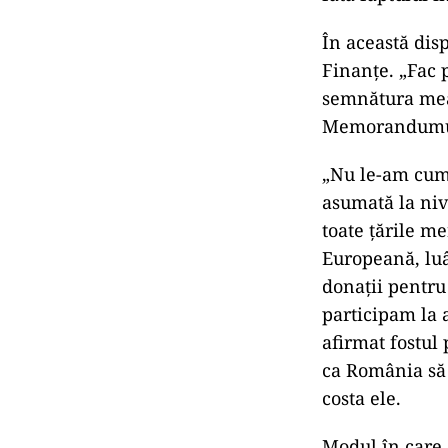
În această dis
Finanţe. „Fac
semnătura mea 
Memorandumul n
„Nu le-am cump
asumată la niv
toate ţările me
Europeană, luâ
donaţii pentru 
participam la a
afirmat fostul 
ca România să 
costa ele.
Modul în care 