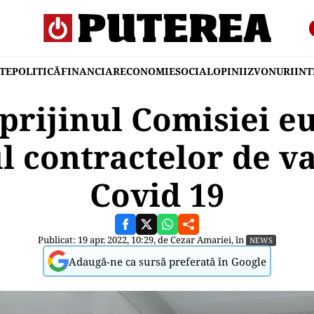
TE
POLITICĂ
FINANCIAR
ECONOMIE
SOCIAL
OPINII
ZVONURI
IN
prijinul Comisiei e
l contractelor de va
Covid 19
Publicat: 19 apr. 2022, 10:29, de
Cezar Amariei
, în
NEWS
Adaugă-ne ca sursă preferată în Google