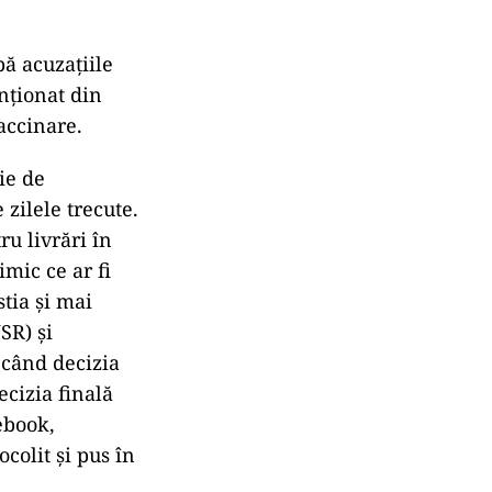
pă acuzaţiile
enționat din
accinare.
ie de
zilele trecute.
u livrări în
mic ce ar fi
stia şi mai
SR) şi
când decizia
ecizia finală
ebook,
colit şi pus în