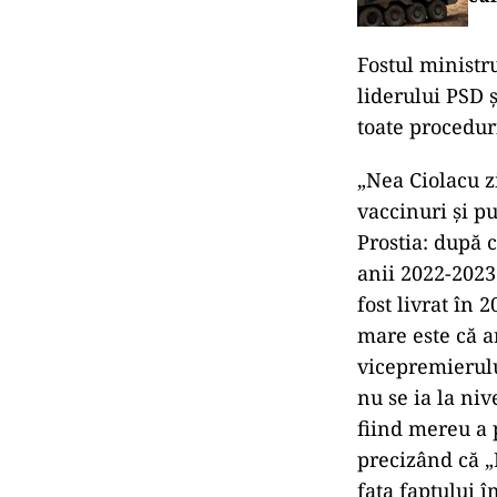
Fostul ministru
liderului PSD ş
toate procedur
„Nea Ciolacu 
vaccinuri şi p
Prostia: după 
anii 2022-2023
fost livrat în 
mare este că a
vicepremierul
nu se ia la niv
fiind mereu a 
precizând că „M
fata faptului î