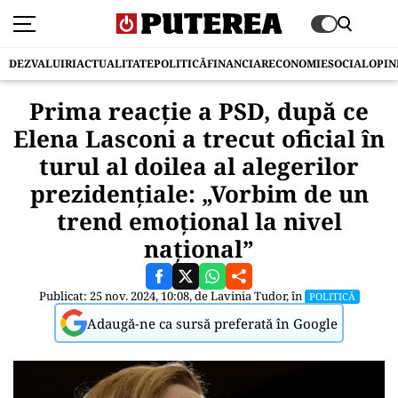
DEZVALUIRI
ACTUALITATE
POLITICĂ
FINANCIAR
ECONOMIE
SOCIAL
OPIN
Prima reacție a PSD, după ce
Elena Lasconi a trecut oficial în
turul al doilea al alegerilor
prezidențiale: „Vorbim de un
trend emoțional la nivel
național”
Publicat: 25 nov. 2024, 10:08, de
Lavinia Tudor
, în
POLITICĂ
Adaugă-ne ca sursă preferată în Google