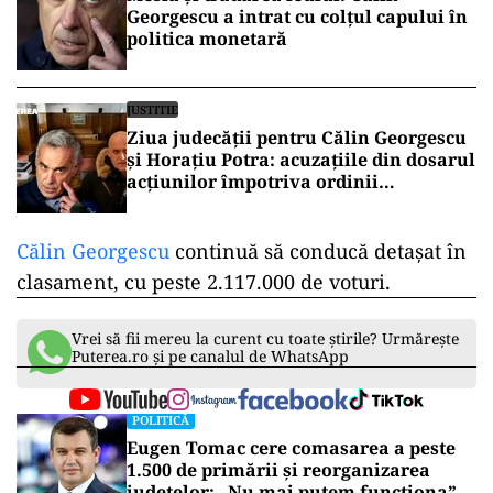
Georgescu a intrat cu colțul capului în
politica monetară
JUSTITIE
Ziua judecății pentru Călin Georgescu
și Horațiu Potra: acuzațiile din dosarul
acțiunilor împotriva ordinii
constituționale, pe masa judecătorilor
de la Înalta Curte
Călin Georgescu
continuă să conducă detașat în
clasament, cu peste 2.117.000 de voturi.
Vrei să fii mereu la curent cu toate știrile? Urmărește
Puterea.ro și pe canalul de WhatsApp
POLITICĂ
Eugen Tomac cere comasarea a peste
1.500 de primării și reorganizarea
județelor: „Nu mai putem funcționa”