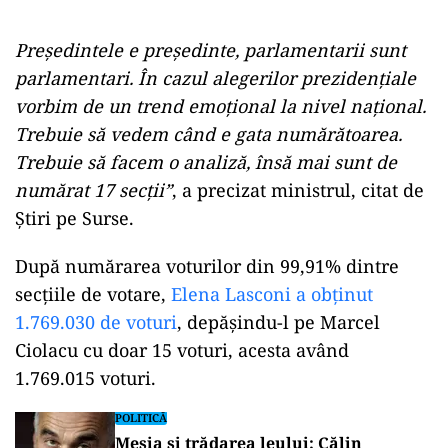
Președintele e președinte, parlamentarii sunt
parlamentari. În cazul alegerilor prezidențiale
vorbim de un trend emoțional la nivel național.
Trebuie să vedem când e gata numărătoarea.
Trebuie să facem o analiză, însă mai sunt de
numărat 17 secții”
, a precizat ministrul, citat de
Știri pe Surse.
După numărarea voturilor din 99,91% dintre
secțiile de votare,
Elena Lasconi a obținut
1.769.030 de voturi
, depășindu-l pe Marcel
Ciolacu cu doar 15 voturi, acesta având
1.769.015 voturi.
POLITICĂ
Mesia și trădarea leului: Călin