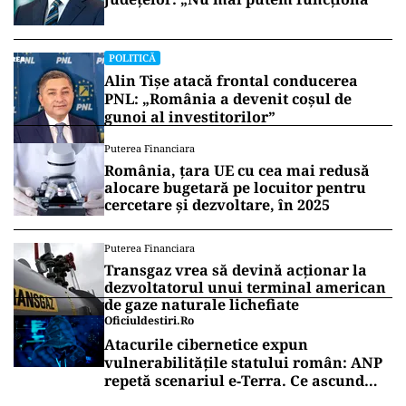
POLITICĂ
Alin Tișe atacă frontal conducerea
PNL: „România a devenit coșul de
gunoi al investitorilor”
Puterea Financiara
România, țara UE cu cea mai redusă
alocare bugetară pe locuitor pentru
cercetare și dezvoltare, în 2025
Puterea Financiara
Transgaz vrea să devină acționar la
dezvoltatorul unui terminal american
de gaze naturale lichefiate
Oficiuldestiri.ro
Atacurile cibernetice expun
vulnerabilitățile statului român: ANP
repetă scenariul e‑Terra. Ce ascund
comunicările oficiale și cine răspunde