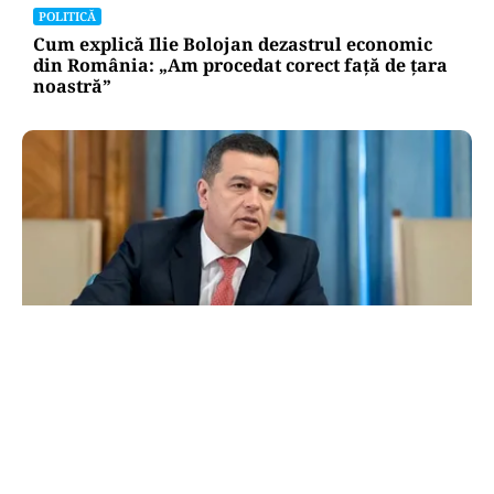
POLITICĂ
Cum explică Ilie Bolojan dezastrul economic
din România: „Am procedat corect față de țara
noastră”
POLITICĂ
Grindeanu acuză PNL și USR: „Intenția
unora va conduce însă la pierderea banilor”