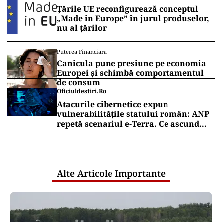
Țările UE reconfigurează conceptul
„Made in Europe” în jurul produselor,
nu al țărilor
Puterea Financiara
Canicula pune presiune pe economia
Europei și schimbă comportamentul
de consum
Oficiuldestiri.ro
Atacurile cibernetice expun
vulnerabilitățile statului român: ANP
repetă scenariul e‑Terra. Ce ascund
comunicările oficiale și cine răspunde
pentru mentenanța IT a instituțiilor
publice
Alte Articole Importante