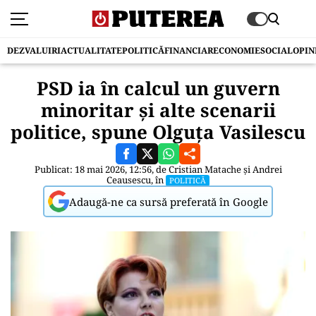
DEZVALUIRI
ACTUALITATE
POLITICĂ
FINANCIAR
ECONOMIE
SOCIAL
OPIN
PSD ia în calcul un guvern
minoritar și alte scenarii
politice, spune Olguța Vasilescu
Publicat: 18 mai 2026, 12:56, de
Cristian Matache
și
Andrei
Ceausescu
, în
POLITICĂ
Adaugă-ne ca sursă preferată în Google