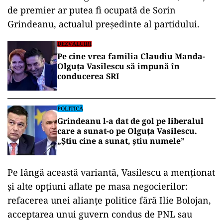
de premier ar putea fi ocupată de Sorin
Grindeanu, actualul președinte al partidului.
DEZVĂLUIRI
Pe cine vrea familia Claudiu Manda-
Olguța Vasilescu să impună în
conducerea SRI
POLITICĂ
Grindeanu l-a dat de gol pe liberalul
care a sunat-o pe Olguța Vasilescu.
„Știu cine a sunat, știu numele”
Pe lângă această variantă, Vasilescu a menționat
și alte opțiuni aflate pe masa negocierilor:
refacerea unei alianțe politice fără Ilie Bolojan,
acceptarea unui guvern condus de PNL sau