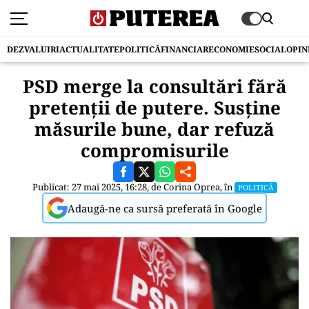
DEZVALUIRI
ACTUALITATE
POLITICĂ
FINANCIAR
ECONOMIE
SOCIAL
OPIN
PSD merge la consultări fără
pretenții de putere. Susține
măsurile bune, dar refuză
compromisurile
Publicat: 27 mai 2025, 16:28, de
Corina Oprea
, în
POLITICĂ
Adaugă-ne ca sursă preferată în Google