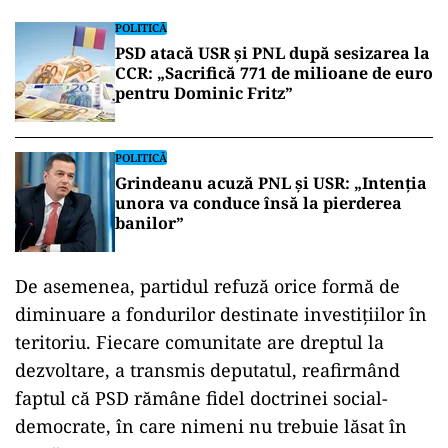
POLITICĂ
PSD atacă USR și PNL după sesizarea la
CCR: „Sacrifică 771 de milioane de euro
pentru Dominic Fritz”
POLITICĂ
Grindeanu acuză PNL și USR: „Intenția
unora va conduce însă la pierderea
banilor”
De asemenea, partidul refuză orice formă de
diminuare a fondurilor destinate investițiilor în
teritoriu. Fiecare comunitate are dreptul la
dezvoltare, a transmis deputatul, reafirmând
faptul că PSD rămâne fidel doctrinei social-
democrate, în care nimeni nu trebuie lăsat în