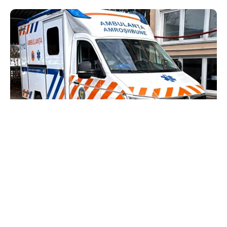
SOCIAL
Ambulanța cu escală la aprozar. Dacă vrea
Dumnezeu, pacientul ajunge; dacă nu, măcar
luăm niște roșii
TOS
Politica Cookies
Protecția Datelor Personale
Despre Noi
Publicitate
Echipa