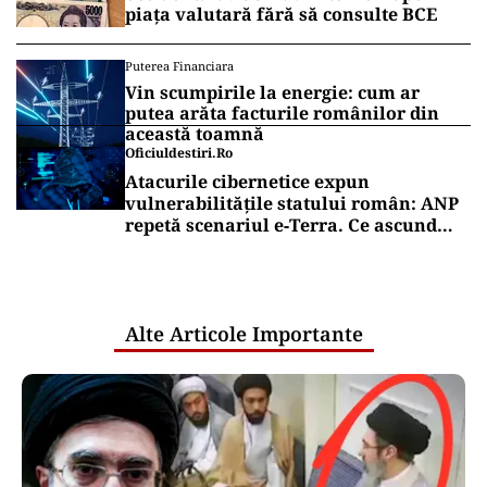
piața valutară fără să consulte BCE
Puterea Financiara
Vin scumpirile la energie: cum ar
putea arăta facturile românilor din
această toamnă
Oficiuldestiri.ro
Atacurile cibernetice expun
vulnerabilitățile statului român: ANP
repetă scenariul e‑Terra. Ce ascund
comunicările oficiale și cine răspunde
pentru mentenanța IT a instituțiilor
publice
Alte Articole Importante