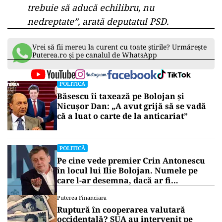
trebuie să aducă echilibru, nu
nedreptate”, arată deputatul PSD.
Vrei să fii mereu la curent cu toate știrile? Urmărește
Puterea.ro și pe canalul de WhatsApp
POLITICĂ
Băsescu îi taxează pe Bolojan și
Nicușor Dan: „A avut grijă să se vadă
că a luat o carte de la anticariat”
POLITICĂ
Pe cine vede premier Crin Antonescu
în locul lui Ilie Bolojan. Numele pe
care l-ar desemna, dacă ar fi
președinte
Puterea Financiara
Ruptură în cooperarea valutară
occidentală? SUA au intervenit pe