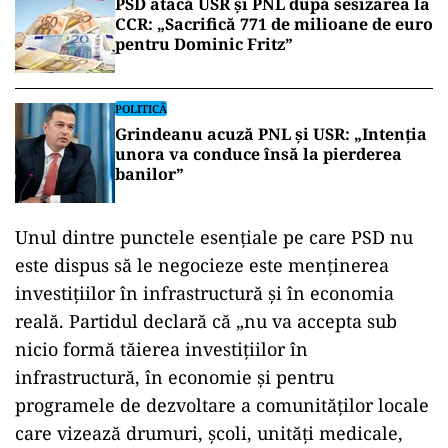
PSD atacă USR și PNL după sesizarea la
CCR: „Sacrifică 771 de milioane de euro
pentru Dominic Fritz”
POLITICĂ
Grindeanu acuză PNL și USR: „Intenția
unora va conduce însă la pierderea
banilor”
Unul
dintre
punctele
esențiale
pe
care
PSD
nu
este
dispus
să
le
negocieze
este
menținerea
investițiilor
în
infrastructură
și
în
economia
reală.
Partidul
declară
că
„
nu
va
accepta
sub
nicio
formă
tăierea
investițiilor
în
infrastructură,
în
economie
și
pentru
programele
de
dezvoltare
a
comunităților
locale
care
vizează
drumuri,
școli,
unități
medicale,