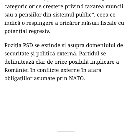
categoric
orice
creștere
privind
taxarea
muncii
sau
a
pensiilor
din
sistemul
public”
,
ceea
ce
indică
o
respingere
a
oricăror
măsuri
fiscale
cu
potențial
regresiv.
Poziția
PSD
se
extinde
și
asupra
domeniului
de
securitate
și
politică
externă.
Partidul
se
delimitează
clar
de
orice
posibilă
implicare
a
României
în
conflicte
externe
în
afara
obligațiilor
asumate
prin
NATO.