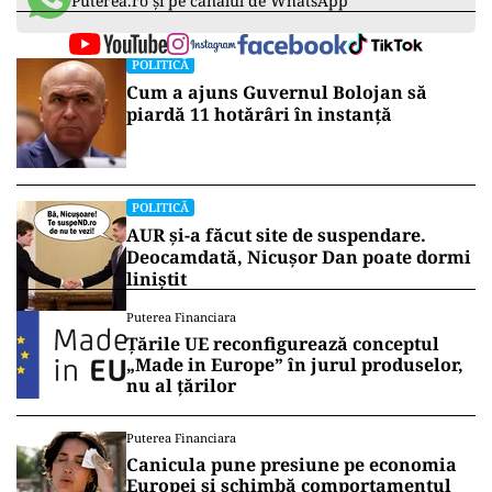
Puterea.ro și pe canalul de WhatsApp
POLITICĂ
Cum a ajuns Guvernul Bolojan să
piardă 11 hotărâri în instanță
POLITICĂ
AUR și-a făcut site de suspendare.
Deocamdată, Nicușor Dan poate dormi
liniștit
Puterea Financiara
Țările UE reconfigurează conceptul
„Made in Europe” în jurul produselor,
nu al țărilor
Puterea Financiara
Canicula pune presiune pe economia
Europei și schimbă comportamentul