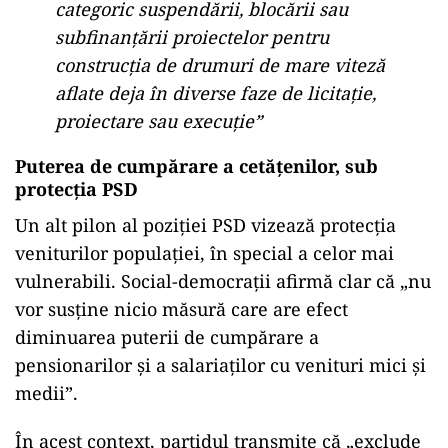
categoric
suspendării,
blocării
sau
subfinanțării
proiectelor
pentru
construcția
de
drumuri
de
mare
viteză
aflate
deja
în
diverse
faze
de
licitație,
proiectare
sau
execuție”
Puterea
de
cumpărare
a
cetățenilor,
sub
protecția
PSD
Un
alt
pilon
al
poziției
PSD
vizează
protecția
veniturilor
populației,
în
special
a
celor
mai
vulnerabili.
Social-
democrații
afirmă
clar
că
„
nu
vor
susține
nicio
măsură
care
are
efect
diminuarea
puterii
de
cumpărare
a
pensionarilor
și
a
salariaților
cu
venituri
mici
și
medii”
.
În
acest
context,
partidul
transmite
că
„
exclude