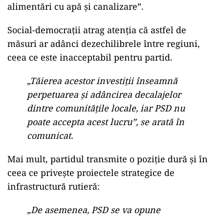
alimentări
cu
apă
și
canalizare”
.
Social-
democrații
atrag
atenția
că
astfel
de
măsuri
ar
adânci
dezechilibrele
între
regiuni,
ceea
ce
este
inacceptabil
pentru
partid.
„
Tăierea
acestor
investiții
înseamnă
perpetuarea
și
adâncirea
decalajelor
dintre
comunitățile
locale,
iar
PSD
nu
poate
accepta
acest
lucru”
,
se
arată
în
comunicat.
Mai
mult,
partidul
transmite
o
poziție
dură
și
în
ceea
ce
privește
proiectele
strategice
de
infrastructură
rutieră:
„
De
asemenea,
PSD
se
va
opune