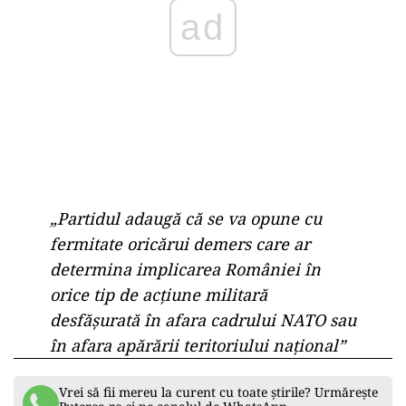
ad
„
Partidul
adaugă
că
se
va
opune
cu
fermitate
oricărui
demers
care
ar
determina
implicarea
României
în
orice
tip
de
acțiune
militară
desfășurată
în
afara
cadrului
NATO
sau
în
afara
apărării
teritoriului
național”
Vrei să fii mereu la curent cu toate știrile? Urmărește