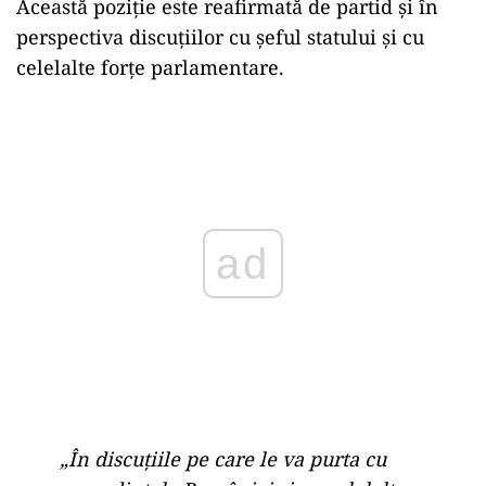
Această
poziție
este
reafirmată
de
partid
și
în
perspectiva
discuțiilor
cu
șeful
statului
și
cu
celelalte
forțe
parlamentare.
Play
„
În
discuțiile
pe
care
le
va
purta
cu