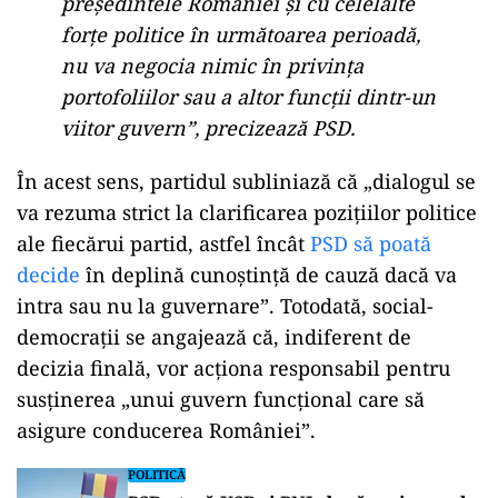
președintele
României
și
cu
celelalte
forțe
politice
în
următoarea
perioadă,
nu
va
negocia
nimic
în
privința
portofoliilor
sau
a
altor
funcții
dintr-
un
viitor
guvern”
,
precizează
PSD.
În
acest
sens,
partidul
subliniază
că
„
dialogul
se
va
rezuma
strict
la
clarificarea
pozițiilor
politice
ale
fiecărui
partid,
astfel
încât
PSD
să
poată
decide
în
deplină
cunoștință
de
cauză
dacă
va
intra
sau
nu
la
guvernare”
.
Totodată,
social-
democrații
se
angajează
că,
indiferent
de
decizia
finală,
vor
acționa
responsabil
pentru
susținerea
„
unui
guvern
funcțional
care
să
asigure
conducerea
României”
.
POLITICĂ