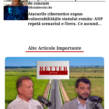
de consum
Oficiuldestiri.ro
Atacurile cibernetice expun
vulnerabilitățile statului român: ANP
repetă scenariul e‑Terra. Ce ascund
comunicările oficiale și cine răspunde
pentru mentenanța IT a instituțiilor
publice
Alte Articole Importante