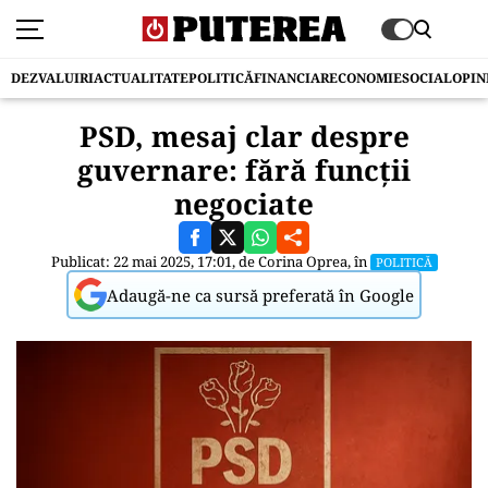
DEZVALUIRI
ACTUALITATE
POLITICĂ
FINANCIAR
ECONOMIE
SOCIAL
OPIN
PSD, mesaj clar despre
guvernare: fără funcții
negociate
Publicat: 22 mai 2025, 17:01, de
Corina Oprea
, în
POLITICĂ
Adaugă-ne ca sursă preferată în Google