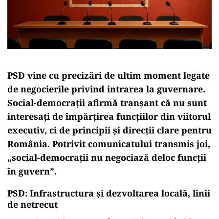
PSD
vine
cu
precizări
de
ultim
moment
legate
de
negocierile
privind
intrarea
la
guvernare.
Social-
democrații
afirmă
tranșant
că
nu
sunt
interesați
de
împărțirea
funcțiilor
din
viitorul
executiv,
ci
de
principii
și
direcții
clare
pentru
România.
Potrivit
comunicatului
transmis
joi,
„
social-
democrații
nu
negociază
deloc
funcții
în
guvern”
.
PSD:
Infrastructura
și
dezvoltarea
locală,
linii
de
netrecut