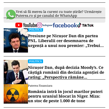
Vrei să fii mereu la curent cu toate știrile? Urmărește
Puterea.ro și pe canalul de WhatsApp
POLITICĂ
Presiune pe Nicușor Dan din partea
PNL. Liberalii cer desemnarea de
urgență a unui nou premier: „Trebuie
să iasă fum alb de la Cotroceni!”
POLITICĂ
Nicușor Dan, după decizia Moody’s. Ce
câștigă românii din decizia agenției de
rating: „Perspectiva rămâne
rezervată”
Puterea Financiara
România intră în jocul marilor puteri
pentru uraniul blocat în Niger. Miza:
un stoc de peste 1.000 de tone