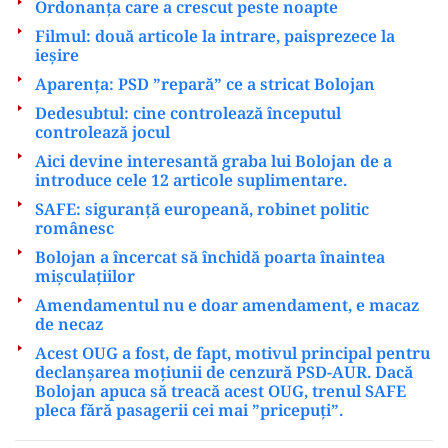
Ordonanța care a crescut peste noapte
Filmul: două articole la intrare, paisprezece la
ieșire
Aparența: PSD ”repară” ce a stricat Bolojan
Dedesubtul: cine controlează începutul
controlează jocul
Aici devine interesantă graba lui Bolojan de a
introduce cele 12 articole suplimentare.
SAFE: siguranță europeană, robinet politic
românesc
Bolojan a încercat să închidă poarta înaintea
mișculațiilor
Amendamentul nu e doar amendament, e macaz
de necaz
Acest OUG a fost, de fapt, motivul principal pentru
declanșarea moțiunii de cenzură PSD-AUR. Dacă
Bolojan apuca să treacă acest OUG, trenul SAFE
pleca fără pasagerii cei mai ”pricepuți”.