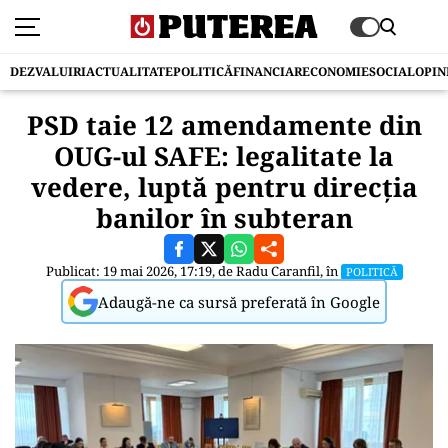
DEZVALUIRI
ACTUALITATE
POLITICĂ
FINANCIAR
ECONOMIE
SOCIAL
OPIN
PSD taie 12 amendamente din
OUG-ul SAFE: legalitate la
vedere, luptă pentru direcția
banilor în subteran
Publicat: 19 mai 2026, 17:19, de
Radu Caranfil
, în
POLITICĂ
Adaugă-ne ca sursă preferată în Google