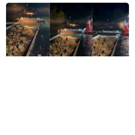
ACTUALITATE
Primele două barje, scufundate cu succes în
Dunăre. Radu Miruță: „Este o procedură lentă
pentru a se așeza cât mai bine”
TOS
Politica Cookies
Protecția Datelor Personale
Despre Noi
Publicitate
Echipa