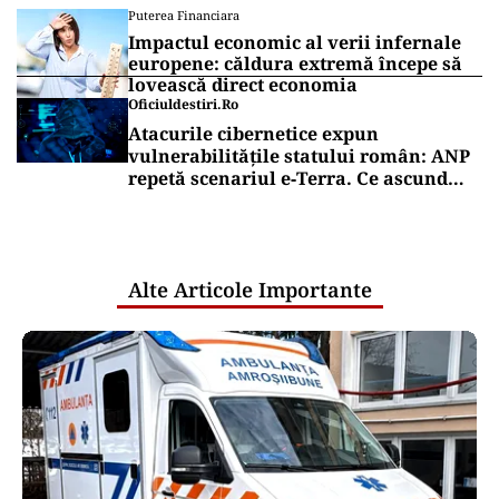
Puterea Financiara
Impactul economic al verii infernale
europene: căldura extremă începe să
lovească direct economia
Oficiuldestiri.ro
Atacurile cibernetice expun
vulnerabilitățile statului român: ANP
repetă scenariul e‑Terra. Ce ascund
comunicările oficiale și cine răspunde
pentru mentenanța IT a instituțiilor
publice
Alte Articole Importante