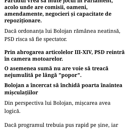
Partidul vrea să mute jocul în Parlament,
acolo unde are comisii, oameni,
amendamente, negocieri și capacitate de
repoziționare.
Dacă ordonanța lui Bolojan rămânea neatinsă,
PSD risca să fie spectator.
Prin abrogarea articolelor III-XIV, PSD reintră
în camera motoarelor.
O asemenea sumă nu are voie să treacă
nejumulită pe lângă ”popor”.
Bolojan a încercat să închidă poarta înaintea
mișculațiilor
Din perspectiva lui Bolojan, mișcarea avea
logică.
Dacă programul trebuia pus rapid pe șine, iar