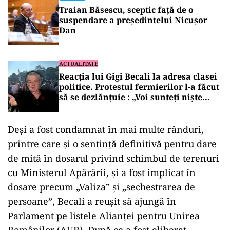
Traian Băsescu, sceptic față de o
suspendare a președintelui Nicușor
Dan
ACTUALITATE
Reacția lui Gigi Becali la adresa clasei
politice. Protestul fermierilor l-a făcut
să se dezlănțuie : „Voi sunteți niște
hahalere”
Deși a fost condamnat în mai multe rânduri,
printre care și o sentință definitivă pentru dare
de mită în dosarul privind schimbul de terenuri
cu Ministerul Apărării, și a fost implicat în
dosare precum „Valiza” și „sechestrarea de
persoane”, Becali a reușit să ajungă în
Parlament pe listele Alianței pentru Unirea
Românilor (AUR). După ce a fost eliberat