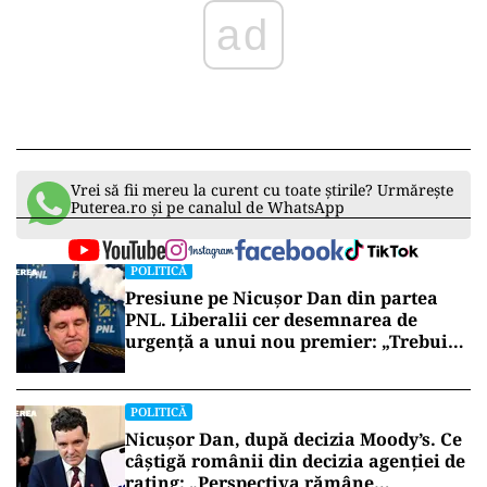
ad
Vrei să fii mereu la curent cu toate știrile? Urmărește
Puterea.ro și pe canalul de WhatsApp
POLITICĂ
Presiune pe Nicușor Dan din partea
PNL. Liberalii cer desemnarea de
urgență a unui nou premier: „Trebuie
să iasă fum alb de la Cotroceni!”
POLITICĂ
Nicușor Dan, după decizia Moody’s. Ce
câștigă românii din decizia agenției de
rating: „Perspectiva rămâne