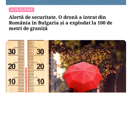
ACTUALITATE
Alertă de securitate. O dronă a intrat din
România în Bulgaria şi a explodat la 100 de
metri de graniţă
METEO
Când scad temperaturile în București sub 25 de
grade. Ce arată prognoza pentru septembrie
2026