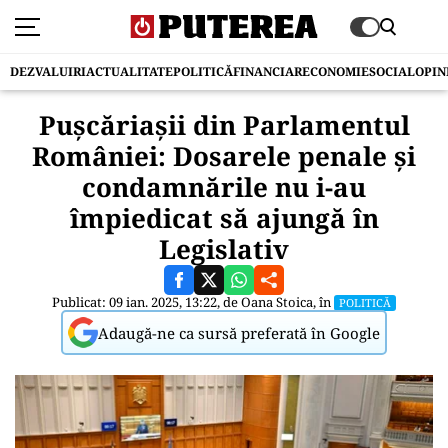
DEZVALUIRI
ACTUALITATE
POLITICĂ
FINANCIAR
ECONOMIE
SOCIAL
OPIN
Pușcăriașii din Parlamentul
României: Dosarele penale și
condamnările nu i-au
împiedicat să ajungă în
Legislativ
Publicat: 09 ian. 2025, 13:22, de
Oana Stoica
, în
POLITICĂ
Adaugă-ne ca sursă preferată în Google