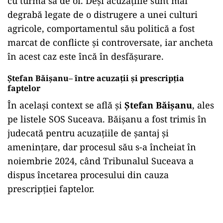
cu turma sa de oi. Deși acuzațiile sunt mai
degrabă legate de o distrugere a unei culturi
agricole, comportamentul său politică a fost
marcat de conflicte și controversate, iar ancheta
în acest caz este încă în desfășurare.
Ștefan Băișanu– între acuzații și prescripția
faptelor
În același context se află și
Ștefan Băișanu
, ales
pe listele SOS Suceava. Băișanu a fost trimis în
judecată pentru acuzațiile de șantaj și
amenințare, dar procesul său s-a încheiat în
noiembrie 2024, când Tribunalul Suceava a
dispus încetarea procesului din cauza
prescripției faptelor.