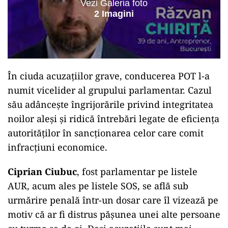
Vezi Galeria foto
2 Imagini
În ciuda acuzațiilor grave, conducerea POT l-a
numit vicelider al grupului parlamentar. Cazul
său adâncește îngrijorările privind integritatea
noilor aleși și ridică întrebări legate de eficiența
autorităților în sancționarea celor care comit
infracțiuni economice.
Ciprian Ciubuc
, fost parlamentar pe listele
AUR, acum ales pe listele SOS, se află sub
urmărire penală într-un dosar care îl vizează pe
motiv că ar fi distrus pășunea unei alte persoane