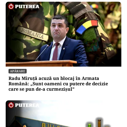
APĂRARE
Radu Miruță acuză un blocaj în Armata
Română: „Sunt oameni cu putere de decizie
care se pun de-a curmezișul”