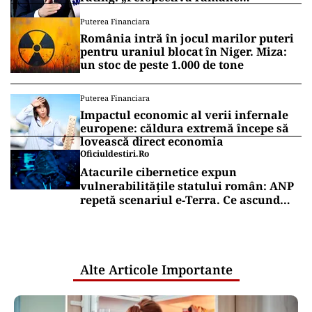
rezervată”
Puterea Financiara
România intră în jocul marilor puteri
pentru uraniul blocat în Niger. Miza:
un stoc de peste 1.000 de tone
Puterea Financiara
Impactul economic al verii infernale
europene: căldura extremă începe să
lovească direct economia
Oficiuldestiri.ro
Atacurile cibernetice expun
vulnerabilitățile statului român: ANP
repetă scenariul e‑Terra. Ce ascund
comunicările oficiale și cine răspunde
pentru mentenanța IT a instituțiilor
publice
Alte Articole Importante