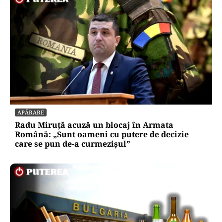
APĂRARE
Radu Miruță acuză un blocaj în Armata
Română: „Sunt oameni cu putere de decizie
care se pun de-a curmezișul”