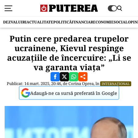
DEZVALUIRI
ACTUALITATE
POLITICĂ
FINANCIAR
ECONOMIE
SOCIAL
OPIN
Putin cere predarea trupelor
ucrainene, Kievul respinge
acuzațiile de încercuire: „Li se
va garanta viața”
Publicat: 14 mart. 2025, 20:46, de
Corina Oprea
, în
INTERNAȚIONAL
Adaugă-ne ca sursă preferată în Google