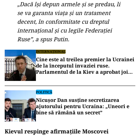
„Dacă își depun armele și se predau, li
se va garanta viața și un tratament
decent, în conformitate cu dreptul
internațional și cu legile Federației
Ruse”, a spus Putin.
INTERNAȚIONAL
Cine este al treilea premier la Ucrainei
de la începutul invaziei ruse.
Parlamentul de la Kiev a aprobat joi
numirea lui Serhii Korețki
POLITICĂ
Nicușor Dan susține secretizarea
ajutorului pentru Ucraina: „Uneori e
bine să rămână un secret”
Kievul respinge afirmațiile Moscovei