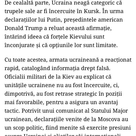
De cealaltă parte, Ucraina neagă categoric că
trupele sale ar fi încercuite în Kursk. În urma
declarațiilor lui Putin, președintele american
Donald Trump a reluat această afirmație,
întărind ideea că forțele Kievului sunt
înconjurate și că opțiunile lor sunt limitate.
Cu toate acestea, armata ucraineană a reacționat
rapid, catalogând informația drept falsă.
Oficialii militari de la Kiev au explicat că
unitățile ucrainene nu au fost încercuite, ci,
dimpotrivă, au fost retrase strategic în poziții
mai favorabile, pentru a asigura un avantaj
tactic. Potrivit unui comunicat al Statului Major
ucrainean, declarațiile venite de la Moscova au
un scop politic, fiind menite să exercite presiuni