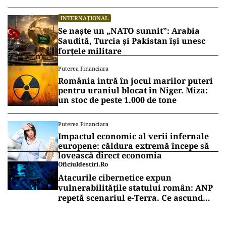
INTERNAȚIONAL
Se naște un „NATO sunnit”: Arabia
Saudită, Turcia și Pakistan își unesc
forțele militare
Puterea Financiara
România intră în jocul marilor puteri
pentru uraniul blocat în Niger. Miza:
un stoc de peste 1.000 de tone
Puterea Financiara
Impactul economic al verii infernale
europene: căldura extremă începe să
lovească direct economia
Oficiuldestiri.ro
Atacurile cibernetice expun
vulnerabilitățile statului român: ANP
repetă scenariul e‑Terra. Ce ascund
comunicările oficiale și cine răspunde
pentru mentenanța IT a instituțiilor