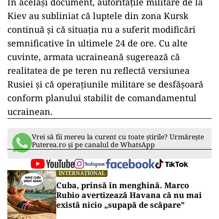
În același document, autoritățile militare de la
Kiev au subliniat că luptele din zona Kursk
continuă și că situația nu a suferit modificări
semnificative în ultimele 24 de ore. Cu alte
cuvinte, armata ucraineană sugerează că
realitatea de pe teren nu reflectă versiunea
Rusiei și că operațiunile militare se desfășoară
conform planului stabilit de comandamentul
ucrainean.
Vrei să fii mereu la curent cu toate știrile? Urmărește
Puterea.ro și pe canalul de WhatsApp
INTERNAȚIONAL
Cuba, prinsă în menghină. Marco
Rubio avertizează Havana că nu mai
există nicio „supapă de scăpare”