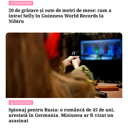
cântăreață a rămas cu mașina blocata în
mijlocul Capitalei: „Am căzut în groapa asta”
ACTUALITATE
20 de grătare și sute de metri de mese: cum a
intrat Selly în Guinness World Records la
Nibiru