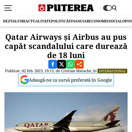
DEZVALUIRI
ACTUALITATE
POLITICĂ
FINANCIAR
ECONOMIE
SOCIAL
OPIN
Qatar Airways și Airbus au pus
capăt scandalului care durează
de 18 luni
Publicat: 02 feb. 2023, 19:11, de
Cristian Matache
, în
INTERNAȚIONAL
Adaugă-ne ca sursă preferată în Google