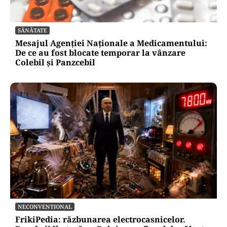
Ciprian Șerban îl acuză pe Ilie Bolojan de
dezinformare în scandalul proiectului Bala II:
„A fost blocat de Comisia Europeană, nu
abandonat”
SĂNĂTATE
Mesajul Agenției Naționale a Medicamentului:
De ce au fost blocate temporar la vânzare
Colebil și Panzcebil