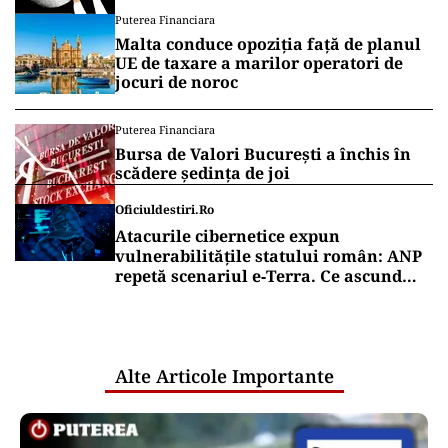
Vrei să fii mereu la curent cu toate știrile? Urmărește
Puterea.ro și pe canalul de WhatsApp
INTERNAȚIONAL
Al-Aqsa, fitilul Ierusalimului: o luptă
pentru câteva hectare aprinde lumea
musulmană
INTERNAȚIONAL
O bucată uriașă dintr-o rachetă SpaceX
ar fi lovit Luna. NASA va studia
impactul
Puterea Financiara
Malta conduce opoziția față de planul
UE de taxare a marilor operatori de
jocuri de noroc
Puterea Financiara