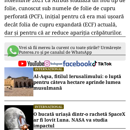
de luni de zile privind impactul asupra
siguranței al exfolierii vopselei, care a expus
coroziunea sau golurile dintr-un sub-strat de
protecție metalică împotriva trăsnetului.
În centrul carcasei se află un sandwich de folie
de cupru, între fuzelajul de carbon și vopseaua
exterioară a avioanelor A350, conceput pentru a
permite ca fulgerele să se scurgă în siguranță.
Reuters a relatat pentru prima dată în
noiembrie 2021 că Airbus studiază un nou tip de
folie, cunoscut sub numele de folie de cupru
perforată (PCF), inițial pentru că era mai ușoară
decât folia de cupru expandată (ECF) actuală,
dar și pentru că ar reduce apariția crăpăturilor.