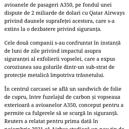
Airbus până la sfârșitul lui iulie
Detaliile acordului sunt confidențiale, iar părțile
implicate vor încheia acum acțiunile legale.
Acordul nu reprezintă o asumare a răspunderii
a niciuneia dintre părți. Acest acord va permite
Qatar Airways și Airbus să meargă mai departe
și să colaboreze împreună ca parteneri.
Airbus a efectuat modificări de proiectare la
avioanele de pasageri A350, pe fondul unei
dispute de 2 miliarde de dolari cu Qatar Airways
privind daunele suprafeței acestora, care s-a
extins la o dezbatere privind siguranța.
Cele două companii s-au confruntat în instanță