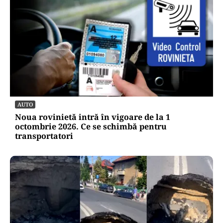
Bursa de Valori București a închis în
scădere ședința de joi
Oficiuldestiri.ro
Atacurile cibernetice expun
vulnerabilitățile statului român: ANP
repetă scenariul e‑Terra. Ce ascund
comunicările oficiale și cine răspunde
pentru mentenanța IT a instituțiilor
publice
Alte Articole Importante