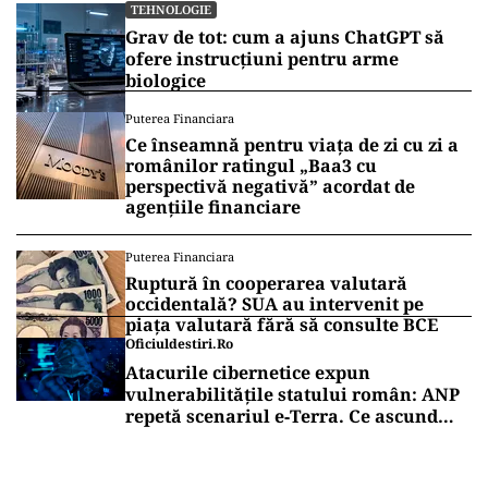
TEHNOLOGIE
Grav de tot: cum a ajuns ChatGPT să
ofere instrucțiuni pentru arme
biologice
Puterea Financiara
Ce înseamnă pentru viața de zi cu zi a
românilor ratingul „Baa3 cu
perspectivă negativă” acordat de
agențiile financiare
Puterea Financiara
Ruptură în cooperarea valutară
occidentală? SUA au intervenit pe
piața valutară fără să consulte BCE
Oficiuldestiri.ro
Atacurile cibernetice expun
vulnerabilitățile statului român: ANP
repetă scenariul e‑Terra. Ce ascund
comunicările oficiale și cine răspunde
pentru mentenanța IT a instituțiilor
publice