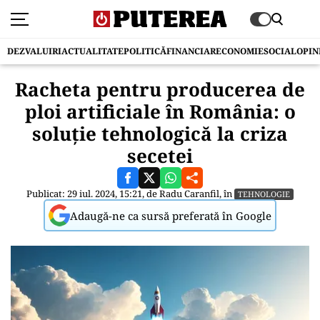
DEZVALUIRI
ACTUALITATE
POLITICĂ
FINANCIAR
ECONOMIE
SOCIAL
OPIN
Racheta pentru producerea de
ploi artificiale în România: o
soluție tehnologică la criza
secetei
Publicat: 29 iul. 2024, 15:21, de
Radu Caranfil
, în
TEHNOLOGIE
Adaugă-ne ca sursă preferată în Google