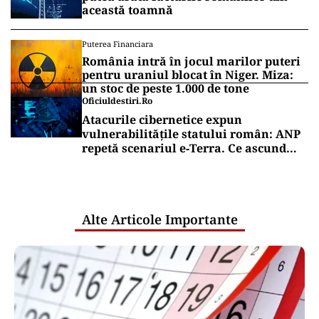
această toamnă
Puterea Financiara
România intră în jocul marilor puteri
pentru uraniul blocat în Niger. Miza:
un stoc de peste 1.000 de tone
Oficiuldestiri.ro
Atacurile cibernetice expun
vulnerabilitățile statului român: ANP
repetă scenariul e‑Terra. Ce ascund
comunicările oficiale și cine răspunde
pentru mentenanța IT a instituțiilor
publice
Alte Articole Importante