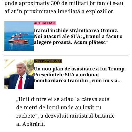
unde aproximativ 300 de militari britanici s-au
aflat în proximitatea imediată a exploziilor.
ACTUALITATE
Iranul închide strâmtoarea Ormuz.
Noi atacuri ale SUA: „Iranul a făcut o
alegere proastă. Acum plătesc”
INTERNAȚIONAL
Un nou plan de asasinare a lui Trump.
Președintele SUA a ordonat
bombardarea Iranului „cum nu s-a
mai văzut vreodată”, dacă va fi
asasinat
„Unii dintre ei se aflau la câteva sute
de metri de locul unde au lovit cu
rachete”, a dezvăluit ministrul britanic
al Apărării.