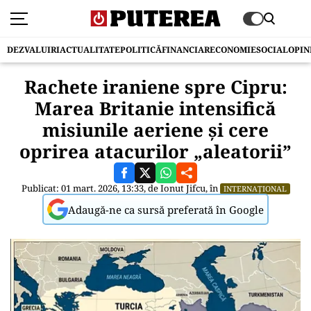
DEZVALUIRI
ACTUALITATE
POLITICĂ
FINANCIAR
ECONOMIE
SOCIAL
OPIN
Rachete iraniene spre Cipru:
Marea Britanie intensifică
misiunile aeriene și cere
oprirea atacurilor „aleatorii”
Publicat: 01 mart. 2026, 13:33, de
Ionut Jifcu
, în
INTERNAȚIONAL
Adaugă-ne ca sursă preferată în Google