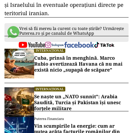
și Israelului în eventuale operațiuni directe pe
teritoriul iranian.
Vrei să fii mereu la curent cu toate știrile? Urmărește
Puterea.ro și pe canalul de WhatsApp
INTERNAȚIONAL
Cuba, prinsă în menghină. Marco
Rubio avertizează Havana că nu mai
există nicio „supapă de scăpare”
INTERNAȚIONAL
Se naște un „NATO sunnit”: Arabia
Saudită, Turcia și Pakistan își unesc
forțele militare
Puterea Financiara
Vin scumpirile la energie: cum ar
putea arăta facturile românilor din