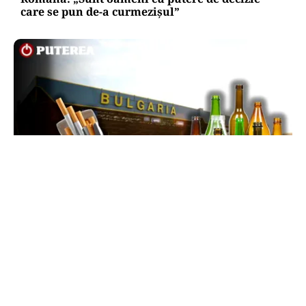
care se pun de-a curmezișul”
LIFESTYLE
Reguli noi la vamă: Câte țigări și cât alcool mai
poți aduce din Bulgaria cu sacoșa
TOS
Politica Cookies
Protecția Datelor Personale
Despre Noi
Publicitate
Echipa