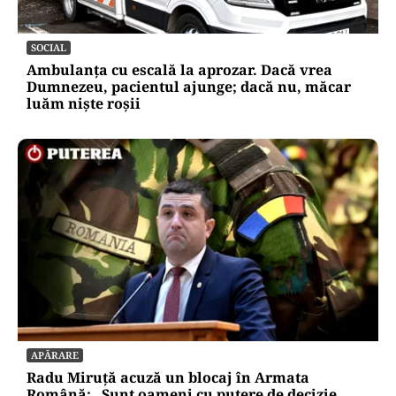
SOCIAL
Ambulanța cu escală la aprozar. Dacă vrea
Dumnezeu, pacientul ajunge; dacă nu, măcar
luăm niște roșii
APĂRARE
Radu Miruță acuză un blocaj în Armata
Română: „Sunt oameni cu putere de decizie