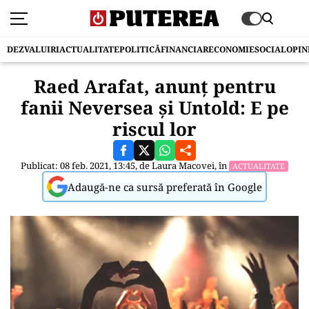
DEZVALUIRI
ACTUALITATE
POLITICĂ
FINANCIAR
ECONOMIE
SOCIAL
OPIN
Raed Arafat, anunț pentru
fanii Neversea și Untold: E pe
riscul lor
Publicat: 08 feb. 2021, 13:45, de
Laura Macovei
, în
ACTUALITATE
Adaugă-ne ca sursă preferată în Google