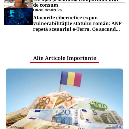
de consum
Oficiuldestiri.ro
Atacurile cibernetice expun
vulnerabilitățile statului român: ANP
repetă scenariul e‑Terra. Ce ascund
comunicările oficiale și cine răspunde
pentru mentenanța IT a instituțiilor
publice
Alte Articole Importante