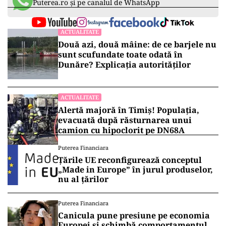
Puterea.ro și pe canalul de WhatsApp
ACTUALITATE
Două azi, două mâine: de ce barjele nu
sunt scufundate toate odată în
Dunăre? Explicația autorităților
ACTUALITATE
Alertă majoră în Timiș! Populația,
evacuată după răsturnarea unui
camion cu hipoclorit pe DN68A
Puterea Financiara
Țările UE reconfigurează conceptul
„Made in Europe” în jurul produselor,
nu al țărilor
Puterea Financiara
Canicula pune presiune pe economia
Europei și schimbă comportamentul