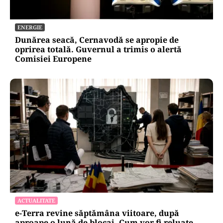
ENERGIE
Dunărea seacă, Cernavodă se apropie de
oprirea totală. Guvernul a trimis o alertă
Comisiei Europene
ACTUALITATE
e-Terra revine săptămâna viitoare, după
aproape o lună de blocaj. Cum vor fi reluate