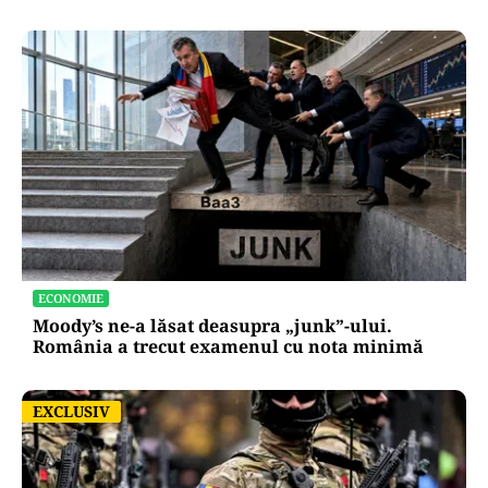
ECONOMIE
Moody’s ne-a lăsat deasupra „junk”-ului.
România a trecut examenul cu nota minimă
EXCLUSIV
EXCLUSIV