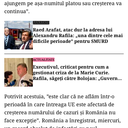
ajungem pe aşa-numitul platou sau creşterea va
continua”.
SĂNĂTATE
Raed Arafat, atac dur la adresa lui
Alexandru Rafila: „una dintre cele mai
dificile perioade” pentru SMURD
ACTUALITATE
Executivul, criticat pentru cum a
gestionat criza de la Marie Curie.
Rafila, săgeți către Bolojan: „Guvernul
nu a făcut absolut nimic”
Potrivit acestuia, ”este clar că ne aflăm într-o
perioadă în care întreaga UE este afectată de
creşterea numărului de cazuri şi România nu
face excepţie”. România a înregistrat, miercuri,