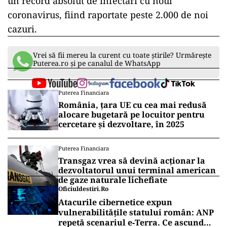
un record absolut de infectări cu noul
coronavirus, fiind raportate peste 2.000 de noi
cazuri.
Vrei să fii mereu la curent cu toate știrile? Urmărește
Puterea.ro și pe canalul de WhatsApp
Puterea Financiara
România, țara UE cu cea mai redusă
alocare bugetară pe locuitor pentru
cercetare și dezvoltare, în 2025
Puterea Financiara
Transgaz vrea să devină acționar la
dezvoltatorul unui terminal american
de gaze naturale lichefiate
Oficiuldestiri.ro
Atacurile cibernetice expun
vulnerabilitățile statului român: ANP
repetă scenariul e‑Terra. Ce ascund