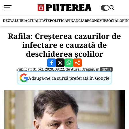
DEZVALUIRI
ACTUALITATE
POLITICĂ
FINANCIAR
ECONOMIE
SOCIAL
OPIN
Rafila: Creșterea cazurilor de
infectare e cauzată de
deschiderea școlilor
Publicat: 01 oct. 2020, 08:22, de
Aurel Drăgan
, în
NEWS
Adaugă-ne ca sursă preferată în Google