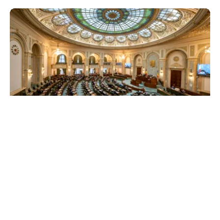
POLITICĂ
Reforma ANI trece de Senat după un scandal
politic. Amendamentul privind partenerii
demnitarilor a inflamat dezbaterile
TOS
Politica Cookies
Protecția Datelor Personale
Despre Noi
Publicitate
Echipa