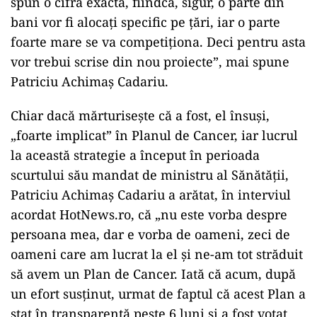
spun o cifră exactă, fiindcă, sigur, o parte din
bani vor fi alocați specific pe țări, iar o parte
foarte mare se va competiționa. Deci pentru asta
vor trebui scrise din nou proiecte”, mai spune
Patriciu Achimaș Cadariu.
Chiar dacă mărturisește că a fost, el însuși,
„foarte implicat” în Planul de Cancer, iar lucrul
la această strategie a început în perioada
scurtului său mandat de ministru al Sănătății,
Patriciu Achimaș Cadariu a arătat, în interviul
acordat HotNews.ro, că „nu este vorba despre
persoana mea, dar e vorba de oameni, zeci de
oameni care am lucrat la el și ne-am tot străduit
să avem un Plan de Cancer. Iată că acum, după
un efort susținut, urmat de faptul că acest Plan a
stat în transparență peste 6 luni și a fost votat