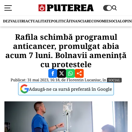
DEZVALUIRI
ACTUALITATE
POLITICĂ
FINANCIAR
ECONOMIE
SOCIAL
OPIN
Rafila schimbă programul
anticancer, promulgat abia
acum 7 luni. Bolnavii amenință
cu protestele
Publicat: 31 mai 2023, 16:18, de
Florentin Lucaniuc
, în
SOCIAL
Adaugă-ne ca sursă preferată în Google