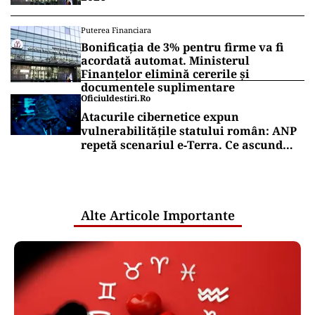
Puterea Financiara
Bonificația de 3% pentru firme va fi
acordată automat. Ministerul
Finanțelor elimină cererile și
documentele suplimentare
Oficiuldestiri.ro
Atacurile cibernetice expun
vulnerabilitățile statului român: ANP
repetă scenariul e‑Terra. Ce ascund
comunicările oficiale și cine răspunde
pentru mentenanța IT a instituțiilor
publice
Alte Articole Importante