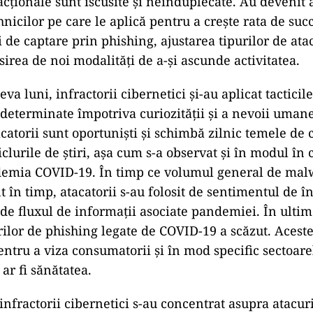
acționale sunt iscusite și neînduplecate. Au devenit 
nicilor pe care le aplică pentru a crește rata de suc
i de captare prin phishing, ajustarea tipurilor de ata
sirea de noi modalități de a-și ascunde activitatea.
eva luni, infractorii cibernetici și-au aplicat tactici
eterminate împotriva curiozității și a nevoii uman
catorii sunt oportuniști și schimbă zilnic temele de
ciclurile de știri, așa cum s-a observat și în modul în 
demia COVID-19. În timp ce volumul general de malw
t în timp, atacatorii s-au folosit de sentimentul de în
 de fluxul de informații asociate pandemiei. În ultim
ilor de phishing legate de COVID-19 a scăzut. Acest
pentru a viza consumatorii și în mod specific sectoare
ar fi sănătatea.
 infractorii cibernetici s-au concentrat asupra atacu