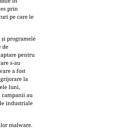
abile în
ces prin
curi pe care le
le și programele
e de
 captare pentru
care s-au
are a fost
grijorare la
ele luni,
e campanii au
le industriale
rilor malware.