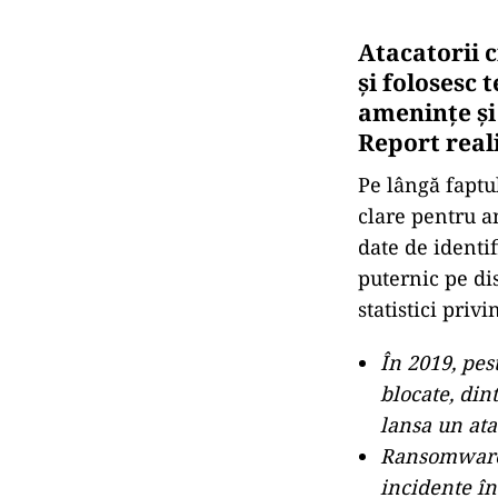
Atacatorii c
și folosesc 
amenințe și
Report real
Pe lângă faptu
clare pentru a
date de identi
puternic pe di
statistici priv
În 2019, pes
blocate, din
lansa un ata
Ransomware-
incidente în