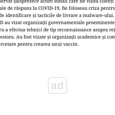
ervat șaisprezece actori statali care fie vizau clienți
bale de răspuns la COVID-19, fie foloseau criza pentru
de identificare și tacticile de livrare a malware-ului.
ID au vizat organizații guvernamentale proeminent
tru a efectua tehnici de tip reconnaissance asupra re
estora. Au fost vizate și organizații academice și co
ercetare pentru crearea unui vaccin.
ad