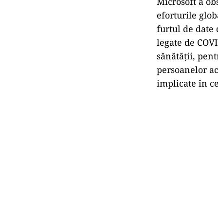
Microsoft a obs
eforturile glo
furtul de date 
legate de COV
sănătății, pen
persoanelor ac
implicate în c