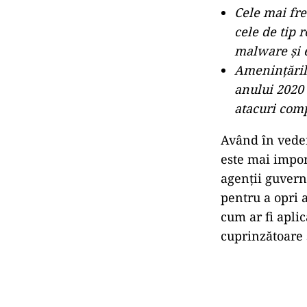
Cele mai fre
cele de tip 
malware și e
Amenințările
anului 2020 
atacuri comp
Având în vedere
este mai impor
agenții guvern
pentru a opri 
cum ar fi aplic
cuprinzătoare ș