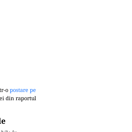
tr-o
postare pe
i din raportul
le