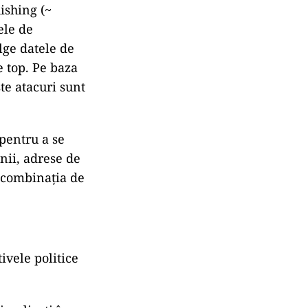
ishing (~
ele de
lge datele de
e top. Pe baza
ste atacuri sunt
 pentru a se
nii, adrese de
e combinația de
tivele politice