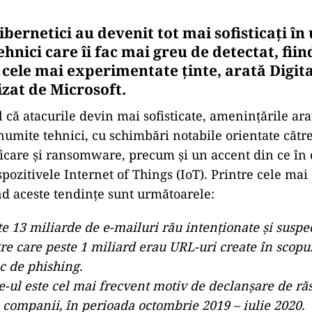
ibernetici au devenit tot mai sofisticați în
tehnici care îi fac mai greu de detectat, fiin
 cele mai experimentate ținte, arată Digit
izat de Microsoft.
l că atacurile devin mai sofisticate, amenințările ara
numite tehnici, cu schimbări notabile orientate cătr
ficare și ransomware, precum și un accent din ce în
spozitivele Internet of Things (IoT). Printre cele mai
ind aceste tendințe sunt următoarele:
te 13 miliarde de e-mailuri rău intenționate și suspec
tre care peste 1 miliard erau URL-uri create în scopul
c de phishing.
ul este cel mai frecvent motiv de declanșare de ră
 companii, în perioada octombrie 2019 – iulie 2020.