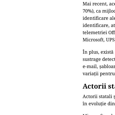
Mai recent, ac
70%), ca mijloc
identificare a
identificare, a
telemetriei Off
Microsoft, UP
În plus, exist
sustrage detec
e-mail, șabloa
variații pentr
Actorii s
Actorii statali
în evoluție din