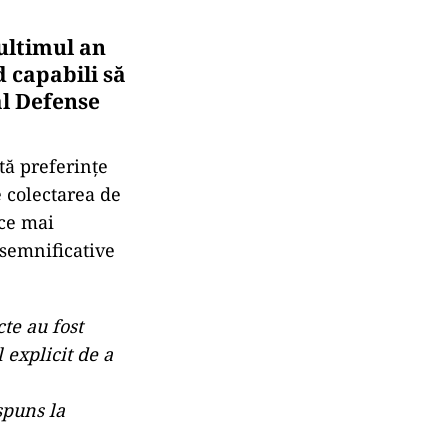
 ultimul an
d capabili să
al Defense
tă preferințe
e colectarea de
 ce mai
 semnificative
te au fost
 explicit de a
spuns la