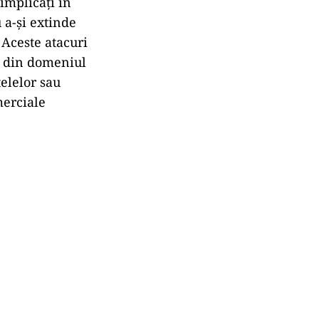
 implicați în
 a-și extinde
 Aceste atacuri
e din domeniul
țelelor sau
merciale