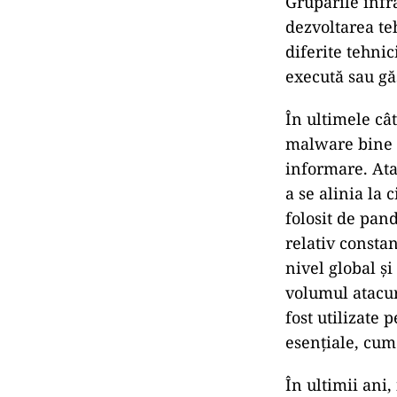
Grupările infr
dezvoltarea teh
diferite tehnic
execută sau gă
În ultimele cât
malware bine d
informare. Ata
a se alinia la 
folosit de pan
relativ constan
nivel global și
volumul atacur
fost utilizate 
esențiale, cum 
În ultimii ani,