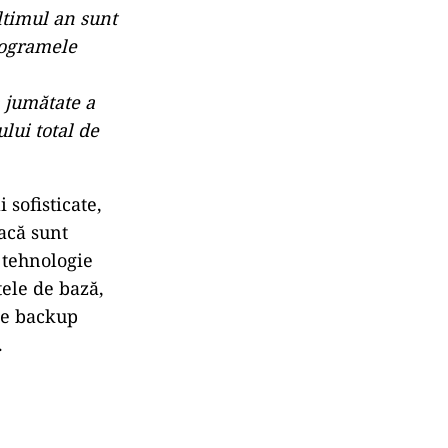
ultimul an sunt
programele
 jumătate a
lui total de
 sofisticate,
dacă sunt
 tehnologie
tele de bază,
 de backup
.