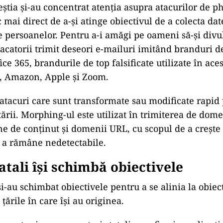
eștia și-au concentrat atenția asupra atacurilor de ph
 mai direct de a-și atinge obiectivul de a colecta dat
le persoanelor. Pentru a-i amăgi pe oameni să-și divu
tacatorii trimit deseori e-mailuri imitând branduri d
ice 365, brandurile de top falsificate utilizate în ace
S, Amazon, Apple și Zoom.
ă atacuri care sunt transformate sau modificate rapid
tării. Morphing-ul este utilizat în trimiterea de dome
ne de conținut și domenii URL, cu scopul de a creșt
u a rămâne nedetectabile.
tatali își schimbă obiectivele
 și-au schimbat obiectivele pentru a se alinia la obiec
 țările în care își au originea.