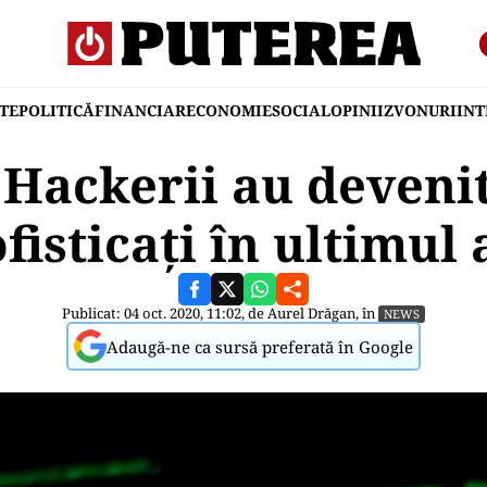
TE
POLITICĂ
FINANCIAR
ECONOMIE
SOCIAL
OPINII
ZVONURI
IN
 Hackerii au devenit
ofisticați în ultimul 
Publicat: 04 oct. 2020, 11:02, de
Aurel Drăgan
, în
NEWS
Adaugă-ne ca sursă preferată în Google