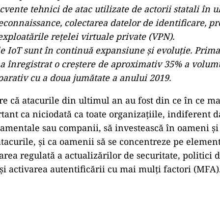
cvente tehnici de atac utilizate de actorii statali în 
reconnaissance, colectarea datelor de identificare, 
xploatările rețelei virtuale private (VPN).
 IoT sunt în continuă expansiune și evoluție. Prima
a înregistrat o creștere de aproximativ 35% a volumu
arativ cu a doua jumătate a anului 2019.
 că atacurile din ultimul an au fost din ce în ce mai
tant ca niciodată ca toate organizațiile, indiferent 
amentale sau companii, să investească în oameni și
atacurile, și ca oamenii să se concentreze pe elemen
area regulată a actualizărilor de securitate, politici
i activarea autentificării cu mai mulți factori (MFA)
Play