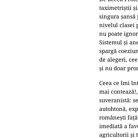
taximetriștii ș
singura șansă 
nivelul clasei p
nu poate ignor
Sistemul și ane
spargă coeziune
de alegeri, ce
și nu doar pro
Ceea ce îmi în
mai contează!,
suveranistă: s
autohtonă, expl
românești față
imediată a fav
agricultorii și