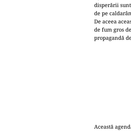
disperării sunt
de pe caldarâm
De aceea aceas
de fum gros de
propagandă de 
Această agendă