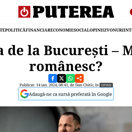
TE
POLITICĂ
FINANCIAR
ECONOMIE
SOCIAL
OPINII
ZVONURI
IN
 de la București – 
românesc?
Publicat: 14 ian. 2024, 08:41, de
Dan Chitic
, în
OPINII
Adaugă-ne ca sursă preferată în Google