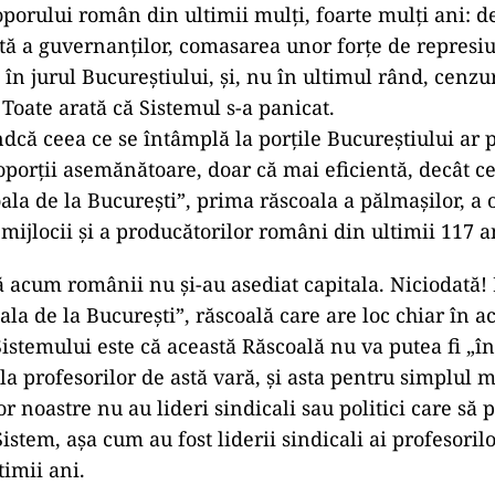
porului român din ultimii mulți, foarte mulți ani: d
tă a guvernanților, comasarea unor forțe de represi
în jurul Bucureștiului, și, nu în ultimul rând, cenzu
 Toate arată că Sistemul s-a panicat.
ndcă ceea ce se întâmplă la porțile Bucureștiului ar p
oporții asemănătoare, doar că mai eficientă, decât c
oala de la București”, prima răscoala a pălmașilor, a
 mijlocii și a producătorilor români din ultimii 117 a
 acum românii nu și-au asediat capitala. Niciodată!
la de la București”, răscoală care are loc chiar în ac
istemului este că această Răscoală nu va putea fi „î
a profesorilor de astă vară, și asta pentru simplul m
lor noastre nu au lideri sindicali sau politici care să p
stem, așa cum au fost liderii sindicali ai profesoril
timii ani.