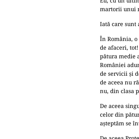
Eu, cu un ulti
martorii unui 
Iată care sunt
În România, o ț
de afaceri, tot
pătura medie a 
României adunâ
de servicii și
de aceea nu ră
nu, din clasa p
De aceea singu
celor din pătu
așteptăm se î
De aceea Protes