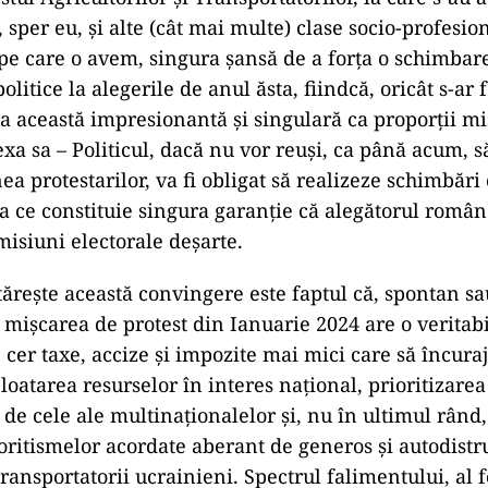
i, sper eu, și alte (cât mai multe) clase socio-profesio
pe care o avem, singura șansă de a forța o schimbare 
olitice la alegerile de anul ăsta, fiindcă, oricât s-ar f
a această impresionantă și singulară ca proporții mi
xa sa – Politicul, dacă nu vor reuși, ca până acum, s
a protestarilor, va fi obligat să realizeze schimbări
ea ce constituie singura garanție că alegătorul româ
misiuni electorale deșarte.
tărește această convingere este faptul că, spontan sa
 mișcarea de protest din Ianuarie 2024 are o veritab
e cer taxe, accize și impozite mai mici care să încur
oatarea resurselor în interes național, prioritizarea
 de cele ale multinaționalelor și, nu în ultimul rând
oritismelor acordate aberant de generos și autodistr
 transportatorii ucrainieni. Spectrul falimentului, al 