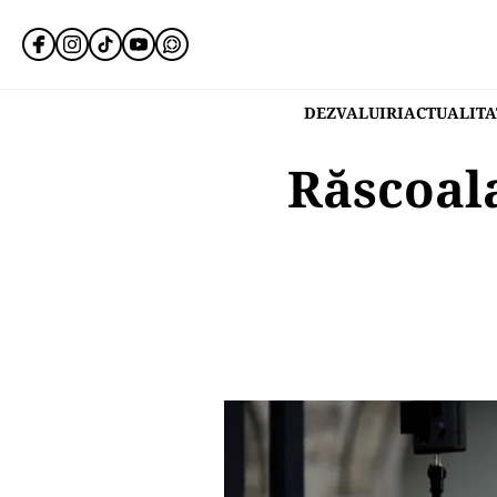
DEZVALUIRI
ACTUALITA
Răscoala