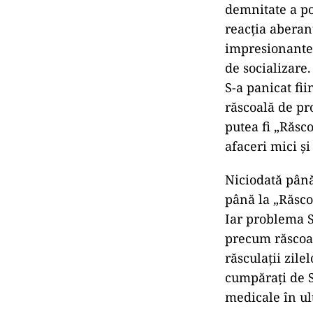
demnitate a po
reacția aberan
impresionante 
de socializare.
S-a panicat fii
răscoală de pr
putea fi „Răsc
afaceri mici și
Niciodată până
până la „Răscoa
Iar problema S
precum răscoal
răsculații zile
cumpărați de Si
medicale în ul