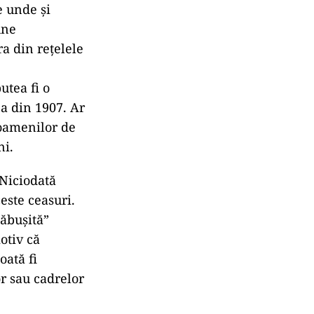
e unde și
une
ra din rețelele
utea fi o
ea din 1907. Ar
 oamenilor de
ni.
 Niciodată
este ceasuri.
năbușită”
otiv că
oată fi
or sau cadrelor