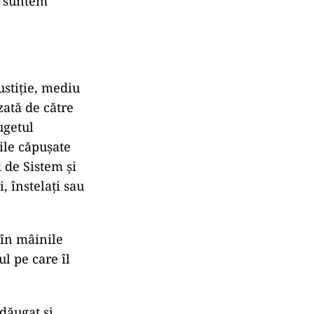
ă suntem
ustiție, mediu
zată de către
ugetul
ile căpușate
 de Sistem și
, înstelați sau
 în mâinile
l pe care îl
adăugat și