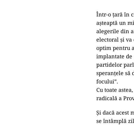
Într-o țară în
așteaptă un mi
alegerile din a
electoral și va
optim pentru ac
implantate de 
partidelor par
speranțele să 
focului”.
Cu toate astea
radicală a Pro
Și dacă acest m
se întâmplă zil