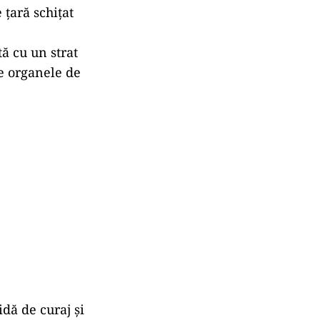
 țară schițat
ă cu un strat
e organele de
dă de curaj și