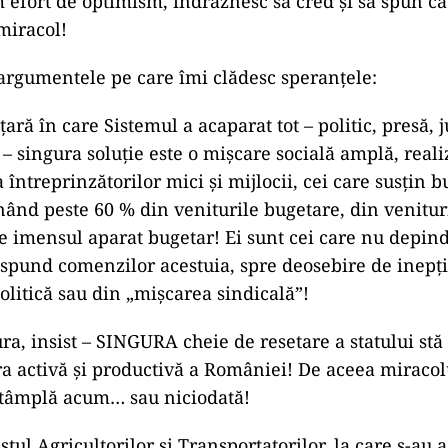
m efort de optimism, îndrăznesc să cred și să spun c
miracol!
 argumentele pe care îmi clădesc speranțele:
ară în care Sistemul a acaparat tot – politic, presă, j
! – singura soluție este o mișcare socială amplă, reali
întreprinzătorilor mici și mijlocii, cei care susțin b
nd peste 60 % din veniturile bugetare, din venitur
 de imensul aparat bugetar! Ei sunt cei care nu depind
spund comenzilor acestuia, spre deosebire de inepții
olitică sau din „mișcarea sindicală”!
ra, insist – SINGURA cheie de resetare a statului stă
ra activă și productivă a României! De aceea miracolu
ntâmplă acum… sau niciodată!
tul Agricultorilor și Transportatorilor, la care s-au 