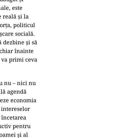
nale, este
reală și la
orța, politicul
șcare socială.
ă dezbine și să
 chiar înainte
n va primi ceva
u nu – nici nu
ilă agendă
ajeze economia
 intereselor
, încetarea
uctiv pentru
foamei și al