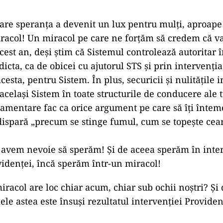
 care speranța a devenit un lux pentru mulți, aproap
racol! Un miracol pe care ne forțăm să credem că va
cest an, deși știm că Sistemul controlează autoritar 
 dicta, ca de obicei cu ajutorul STS și prin intervenția
esta, pentru Sistem. În plus, securicii și nulitățile 
același Sistem în toate structurile de conducere ale 
lamentare fac ca orice argument pe care să îți întem
dispară „precum se stinge fumul, cum se topeşte cear
, avem nevoie să sperăm! Și de aceea sperăm în inte
videnței, încă sperăm într-un miracol!
iracol are loc chiar acum, chiar sub ochii noștri? Și
ele astea este însuși rezultatul intervenției Providen