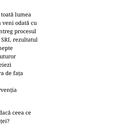
e toată lumea
 veni odată cu
întreg procesul
 SRI, rezultatul
inepte
tuturor
eiezi
a de faţa
rvenția
 dacă ceea ce
ței?