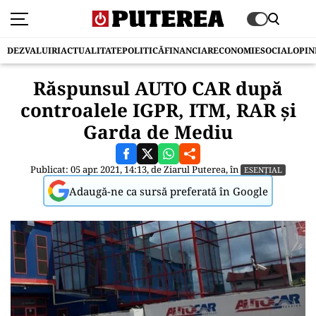
DEZVALUIRI
ACTUALITATE
POLITICĂ
FINANCIAR
ECONOMIE
SOCIAL
OPIN
Răspunsul AUTO CAR după
controalele IGPR, ITM, RAR și
Garda de Mediu
Publicat: 05 apr. 2021, 14:13, de
Ziarul Puterea
, în
ESENȚIAL
Adaugă-ne ca sursă preferată în Google