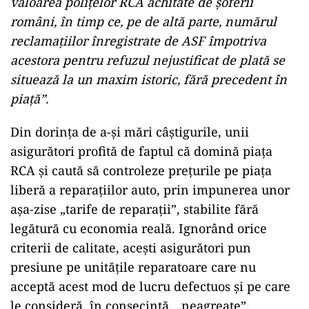
valoarea polițelor RCA achitate de șoferii
români, în timp ce, pe de altă parte, numărul
reclamațiilor înregistrate de ASF împotriva
acestora pentru refuzul nejustificat de plată se
situează la un maxim istoric, fără precedent în
piață”.
Din dorința de a-și mări câștigurile, unii
asigurători profită de faptul că domină piața
RCA și caută să controleze prețurile pe piața
liberă a reparațiilor auto, prin impunerea unor
așa-zise „tarife de reparații”, stabilite fără
legătură cu economia reală. Ignorând orice
criterii de calitate, acești asigurători pun
presiune pe unitățile reparatoare care nu
acceptă acest mod de lucru defectuos și pe care
le consideră, în consecință, „neagreate”,