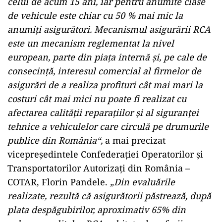
celui de acum 15 ani, iar pentru anumite clase
de vehicule este chiar cu 50 % mai mic la
anumiți asigurători. Mecanismul asigurării RCA
este un mecanism reglementat la nivel
european, parte din piața internă și, pe cale de
consecință, interesul comercial al firmelor de
asigurări de a realiza profituri cât mai mari la
costuri cât mai mici nu poate fi realizat cu
afectarea calității reparațiilor și al siguranței
tehnice a vehiculelor care circulă pe drumurile
publice din România“,
a mai precizat
vicepreședintele Confederației Operatorilor și
Transportatorilor Autorizați din România –
COTAR, Florin Pandele.
„Din evaluările
realizate, rezultă că asigurătorii păstrează, după
plata despăgubirilor, aproximativ 65% din