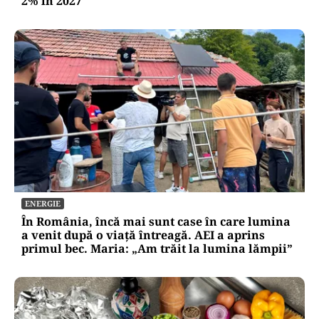
2% în 2027
ENERGIE
În România, încă mai sunt case în care lumina
a venit după o viață întreagă. AEI a aprins
primul bec. Maria: „Am trăit la lumina lămpii”