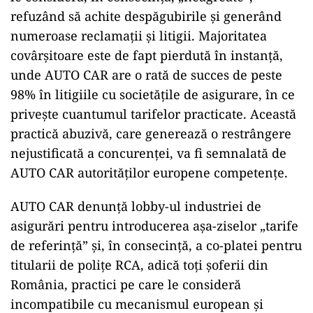
refuzând să achite despăgubirile și generând
numeroase reclamații și litigii. Majoritatea
covârșitoare este de fapt pierdută în instanță,
unde AUTO CAR are o rată de succes de peste
98% în litigiile cu societățile de asigurare, în ce
privește cuantumul tarifelor practicate. Această
practică abuzivă, care generează o restrângere
nejustificată a concurenței, va fi semnalată de
AUTO CAR autorităților europene competențe.
AUTO CAR denunță lobby-ul industriei de
asigurări pentru introducerea așa-ziselor „tarife
de referință” și, în consecință, a co-platei pentru
titularii de polițe RCA, adică toți șoferii din
România, practici pe care le consideră
incompatibile cu mecanismul european și