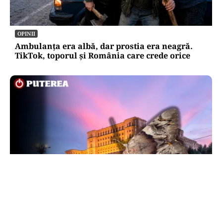
OPINII
Ambulanța era albă, dar prostia era neagră.
TikTok, toporul și România care crede orice
LIFESTYLE
Molii sau fluturi? Ce sunt, de fapt, insectele
care au cotropit blocurile din București