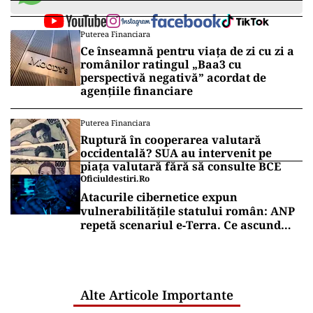
Puterea Financiara
Ce înseamnă pentru viața de zi cu zi a
românilor ratingul „Baa3 cu
perspectivă negativă” acordat de
agențiile financiare
Puterea Financiara
Ruptură în cooperarea valutară
occidentală? SUA au intervenit pe
piața valutară fără să consulte BCE
Oficiuldestiri.ro
Atacurile cibernetice expun
vulnerabilitățile statului român: ANP
repetă scenariul e‑Terra. Ce ascund
comunicările oficiale și cine răspunde
pentru mentenanța IT a instituțiilor
publice
Alte Articole Importante