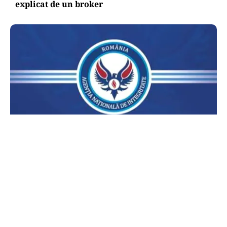
explicat de un broker
POLITICĂ
Lovitură pentru legea ANI: USR și PNL au
sesizat CCR. Decizia poate influența banii din
PNRR
TOS
Politica Cookies
Protecția Datelor Personale