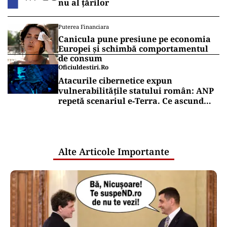
nu al țărilor
Puterea Financiara
Canicula pune presiune pe economia
Europei și schimbă comportamentul
de consum
Oficiuldestiri.ro
Atacurile cibernetice expun
vulnerabilitățile statului român: ANP
repetă scenariul e‑Terra. Ce ascund
comunicările oficiale și cine răspunde
pentru mentenanța IT a instituțiilor
publice
Alte Articole Importante