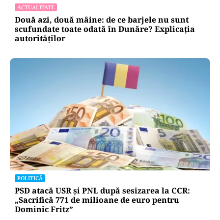
ACTUALITATE
Două azi, două mâine: de ce barjele nu sunt
scufundate toate odată în Dunăre? Explicația
autorităților
POLITICĂ
PSD atacă USR și PNL după sesizarea la CCR:
„Sacrifică 771 de milioane de euro pentru
Dominic Fritz”