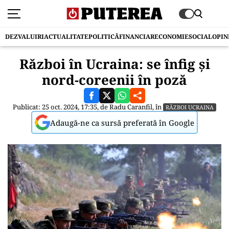
DEZVALUIRI
ACTUALITATE
POLITICĂ
FINANCIAR
ECONOMIE
SOCIAL
OPIN
Război în Ucraina: se înfig și
nord-coreenii în poză
Publicat: 25 oct. 2024, 17:35, de
Radu Caranfil
, în
RĂZBOI UCRAINA
Adaugă-ne ca sursă preferată în Google