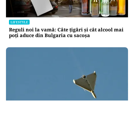
LIFESTYLE
Reguli noi la vamă: Câte țigări și cât alcool mai
poți aduce din Bulgaria cu sacoșa
ACTUALITATE
UPDATE: Drona din Bulgaria este ucraineană/ O
dronă a intrat din România în Bulgaria şi a