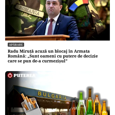
APĂRARE
Radu Miruță acuză un blocaj în Armata
Română: „Sunt oameni cu putere de decizie
care se pun de-a curmezișul”