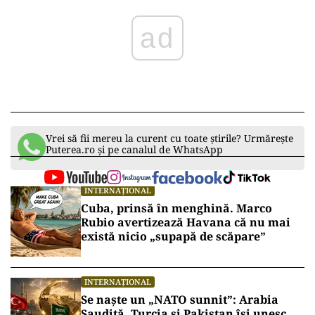
ad
Vrei să fii mereu la curent cu toate știrile? Urmărește
Puterea.ro și pe canalul de WhatsApp
INTERNAȚIONAL
Cuba, prinsă în menghină. Marco
Rubio avertizează Havana că nu mai
există nicio „supapă de scăpare”
INTERNAȚIONAL
Se naște un „NATO sunnit”: Arabia
Saudită, Turcia și Pakistan își unesc