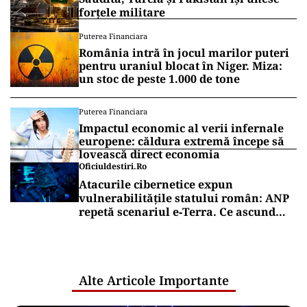
forțele militare
Puterea Financiara
România intră în jocul marilor puteri
pentru uraniul blocat în Niger. Miza:
un stoc de peste 1.000 de tone
Puterea Financiara
Impactul economic al verii infernale
europene: căldura extremă începe să
lovească direct economia
Oficiuldestiri.ro
Atacurile cibernetice expun
vulnerabilitățile statului român: ANP
repetă scenariul e‑Terra. Ce ascund
comunicările oficiale și cine răspunde
pentru mentenanța IT a instituțiilor
publice
Alte Articole Importante