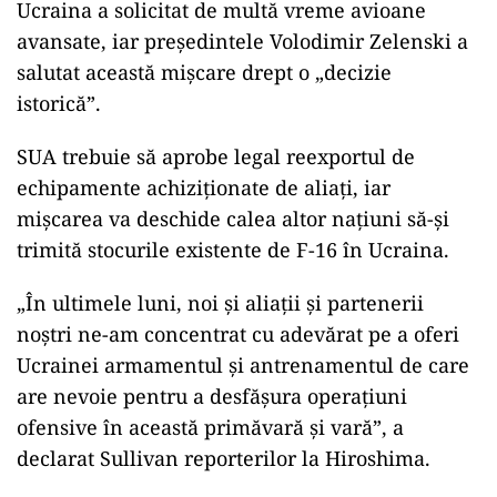
Ucraina a solicitat de multă vreme avioane
avansate, iar preşedintele Volodimir Zelenski a
salutat această mişcare drept o „decizie
istorică”.
SUA trebuie să aprobe legal reexportul de
echipamente achiziţionate de aliaţi, iar
mişcarea va deschide calea altor naţiuni să-şi
trimită stocurile existente de F-16 în Ucraina.
„În ultimele luni, noi şi aliaţii şi partenerii
noştri ne-am concentrat cu adevărat pe a oferi
Ucrainei armamentul şi antrenamentul de care
are nevoie pentru a desfăşura operaţiuni
ofensive în această primăvară şi vară”, a
declarat Sullivan reporterilor la Hiroshima.