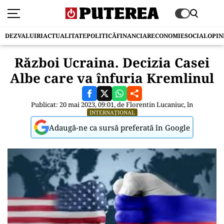
DEZVALUIRI
ACTUALITATE
POLITICĂ
FINANCIAR
ECONOMIE
SOCIAL
OPIN
Război Ucraina. Decizia Casei
Albe care va înfuria Kremlinul
Publicat: 20 mai 2023, 09:01, de
Florentin Lucaniuc
, în
INTERNAȚIONAL
Adaugă-ne ca sursă preferată în Google