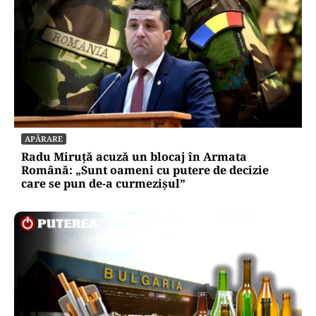
APĂRARE
Radu Miruță acuză un blocaj în Armata
Română: „Sunt oameni cu putere de decizie
care se pun de-a curmezișul”