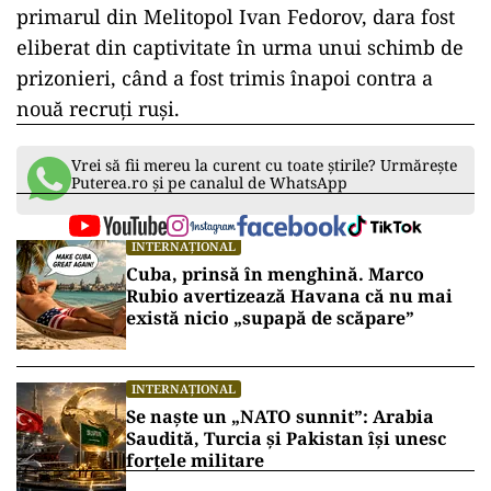
primarul din Melitopol Ivan Fedorov, dara fost
eliberat din captivitate în urma unui schimb de
prizonieri, când a fost trimis înapoi contra a
nouă recruți ruși.
Vrei să fii mereu la curent cu toate știrile? Urmărește
Puterea.ro și pe canalul de WhatsApp
INTERNAȚIONAL
Cuba, prinsă în menghină. Marco
Rubio avertizează Havana că nu mai
există nicio „supapă de scăpare”
INTERNAȚIONAL
Se naște un „NATO sunnit”: Arabia
Saudită, Turcia și Pakistan își unesc
forțele militare