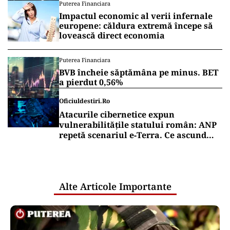
Puterea Financiara
Impactul economic al verii infernale
europene: căldura extremă începe să
lovească direct economia
Puterea Financiara
BVB încheie săptămâna pe minus. BET
a pierdut 0,56%
Oficiuldestiri.ro
Atacurile cibernetice expun
vulnerabilitățile statului român: ANP
repetă scenariul e‑Terra. Ce ascund
comunicările oficiale și cine răspunde
pentru mentenanța IT a instituțiilor
publice
Alte Articole Importante