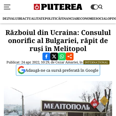
DEZVALUIRI
ACTUALITATE
POLITICĂ
FINANCIAR
ECONOMIE
SOCIAL
OPIN
Războiul din Ucraina: Consulul
onorific al Bulgariei, răpit de
ruși în Melitopol
Publicat: 24 apr. 2022, 10:29, de
Cezar Amariei
, în
INTERNAȚIONAL
Adaugă-ne ca sursă preferată în Google