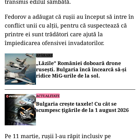
transmis edilul sâmbătă.
Fedorov a adăugat că rușii au început să intre în
conflict unii cu alții, pentru că suspectează că
printre ei sunt trădători care ajută la
împiedicarea ofensivei invadatorilor.
APĂRARE
„Lăzile” României doboară drone
rusești. Bulgaria încă încearcă să-și
ridice MiG-urile de la sol.
ACTUALITATE
Bulgaria crește taxele! Cu cât se
scumpesc țigările de la 1 august 2026
Pe 11 martie, rușii l-au răpit inclusiv pe