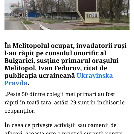
În Melitopolul ocupat, invadatorii ruși
l-au răpit pe consulul onorific al
Bulgariei, susține primarul orașului
Melitopol, Ivan Fedorov, citat de
publicația ucraineană
Ukrayinska
Pravda
.
„Peste 50 dintre colegii mei primari au fost
răpiți în toată țara, astăzi 29 sunt în închisorile
ocupanților.
În ceea ce privește activiștii sau oamenii de
afaceri, aceasta este o practică curentă pentru