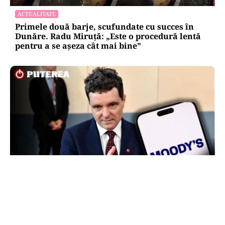
ACTUALITATE
Primele două barje, scufundate cu succes în
Dunăre. Radu Miruță: „Este o procedură lentă
pentru a se așeza cât mai bine”
POLITICĂ
Nicușor Dan, după decizia Moody’s. Ce câștigă
românii din decizia agenției de rating:
„Perspectiva rămâne rezervată”