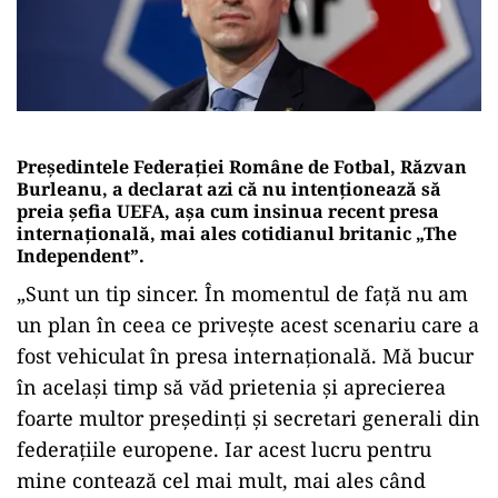
Președintele Federației Române de Fotbal, Răzvan
Burleanu, a declarat azi că nu intenționează să
preia șefia UEFA, așa cum insinua recent presa
internațională, mai ales cotidianul britanic „The
Independent”.
„Sunt un tip sincer. În momentul de faţă nu am
un plan în ceea ce priveşte acest scenariu care a
fost vehiculat în presa internaţională. Mă bucur
în acelaşi timp să văd prietenia şi aprecierea
foarte multor preşedinţi şi secretari generali din
federaţiile europene. Iar acest lucru pentru
mine contează cel mai mult, mai ales când