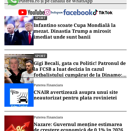
Puterea.ro și pe canalul de WhatsApp
SPORT
Infantino scoate Cupa Mondială la
mezat. Dinastia Trump a mirosit
imediat unde sunt banii
SPORT
Gigi Becali, gata cu Politic! Patronul de
la FCSB a luat decizia în cazul
fotbalistului cumpărat de la Dinamo:
„Fac curățenie! Nu e de echipa asta”
Puterea Financiara
CNAIR avertizează asupra unui site
neautorizat pentru plata rovinietei
Puterea Financiara
Nazare: Guvernul menține estimarea
de creștere economică de 0,1% în 2026