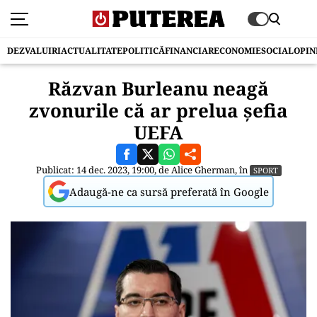
DEZVALUIRI
ACTUALITATE
POLITICĂ
FINANCIAR
ECONOMIE
SOCIAL
OPIN
Răzvan Burleanu neagă
zvonurile că ar prelua șefia
UEFA
Publicat: 14 dec. 2023, 19:00, de
Alice Gherman
, în
SPORT
Adaugă-ne ca sursă preferată în Google