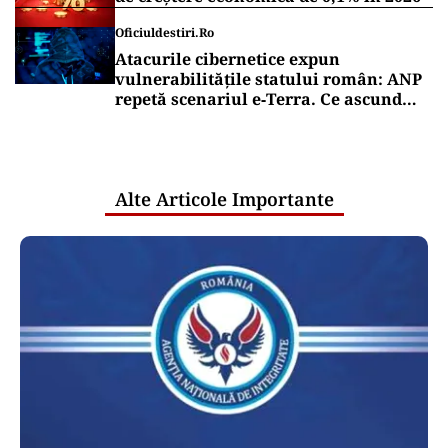
Oficiuldestiri.ro
Atacurile cibernetice expun
vulnerabilitățile statului român: ANP
repetă scenariul e‑Terra. Ce ascund
comunicările oficiale și cine răspunde
pentru mentenanța IT a instituțiilor
publice
Alte Articole Importante