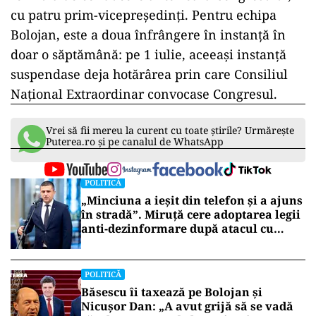
cu patru prim-vicepreședinți. Pentru echipa
Bolojan, este a doua înfrângere în instanță în
doar o săptămână: pe 1 iulie, aceeași instanță
suspendase deja hotărârea prin care Consiliul
Național Extraordinar convocase Congresul.
Vrei să fii mereu la curent cu toate știrile? Urmărește
Puterea.ro și pe canalul de WhatsApp
POLITICĂ
„Minciuna a ieșit din telefon și a ajuns
în stradă”. Miruță cere adoptarea legii
anti-dezinformare după atacul cu
topoare din Cluj
POLITICĂ
Băsescu îi taxează pe Bolojan și
Nicușor Dan: „A avut grijă să se vadă