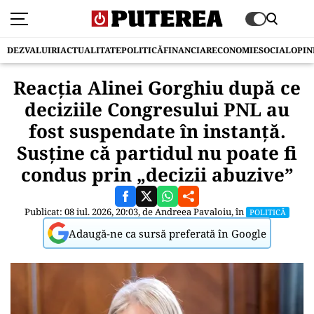
DEZVALUIRI
ACTUALITATE
POLITICĂ
FINANCIAR
ECONOMIE
SOCIAL
OPIN
Reacția Alinei Gorghiu după ce
deciziile Congresului PNL au
fost suspendate în instanță.
Susține că partidul nu poate fi
condus prin „decizii abuzive”
Publicat: 08 iul. 2026, 20:03, de
Andreea Pavaloiu
, în
POLITICĂ
Adaugă-ne ca sursă preferată în Google