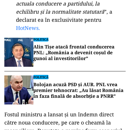
actuala conducere a partidului, la
echilibru și la normalitate statutară
”, a
declarat ea în exclusivitate pentru
HotNews.
POLITICĂ
Alin Tișe atacă frontal conducerea
PNL: „România a devenit coșul de
gunoi al investitorilor”
POLITICĂ
Bolojan acuză PSD și AUR. PNL vrea
premier tehnocrat: „Au lăsat România
în faza finală de absorbţie a PNRR”
Fostul ministru a lansat și un îndemn direct
către noua conducere, pe care o cheamă la