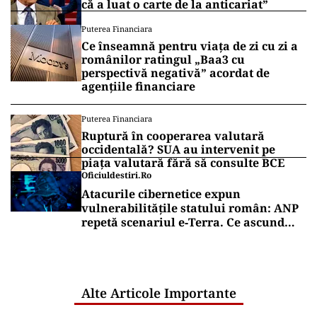
că a luat o carte de la anticariat”
Puterea Financiara
Ce înseamnă pentru viața de zi cu zi a
românilor ratingul „Baa3 cu
perspectivă negativă” acordat de
agențiile financiare
Puterea Financiara
Ruptură în cooperarea valutară
occidentală? SUA au intervenit pe
piața valutară fără să consulte BCE
Oficiuldestiri.ro
Atacurile cibernetice expun
vulnerabilitățile statului român: ANP
repetă scenariul e‑Terra. Ce ascund
comunicările oficiale și cine răspunde
pentru mentenanța IT a instituțiilor
publice
Alte Articole Importante