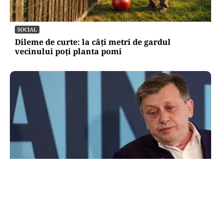
SOCIAL
Dileme de curte: la câți metri de gardul
vecinului poți planta pomi
POLITICĂ
Pe cine vede premier Crin Antonescu în locul
lui Ilie Bolojan. Numele pe care l-ar desemna,