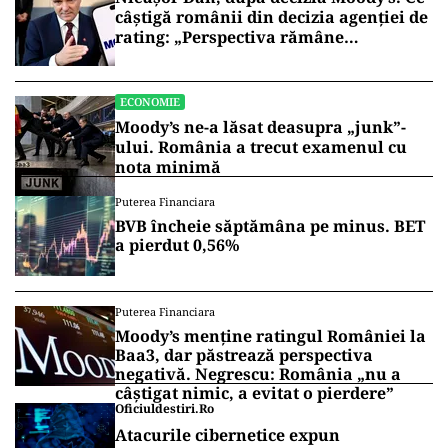
câștigă românii din decizia agenției de
rating: „Perspectiva rămâne
rezervată”
ECONOMIE
Moody’s ne-a lăsat deasupra „junk”-
ului. România a trecut examenul cu
nota minimă
Puterea Financiara
BVB încheie săptămâna pe minus. BET
a pierdut 0,56%
Puterea Financiara
Moody’s menține ratingul României la
Baa3, dar păstrează perspectiva
negativă. Negrescu: România „nu a
câștigat nimic, a evitat o pierdere”
Oficiuldestiri.ro
Atacurile cibernetice expun