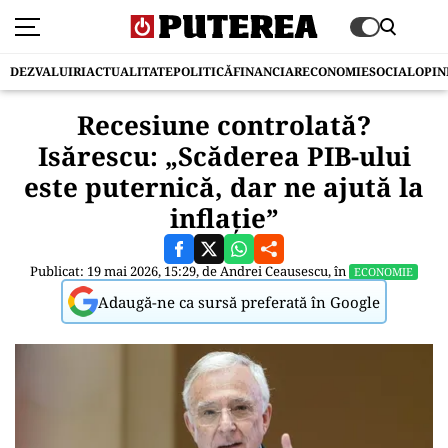
DEZVALUIRI
ACTUALITATE
POLITICĂ
FINANCIAR
ECONOMIE
SOCIAL
OPIN
Recesiune controlată?
Isărescu: „Scăderea PIB-ului
este puternică, dar ne ajută la
inflație”
Publicat: 19 mai 2026, 15:29, de
Andrei Ceausescu
, în
ECONOMIE
Adaugă-ne ca sursă preferată în Google