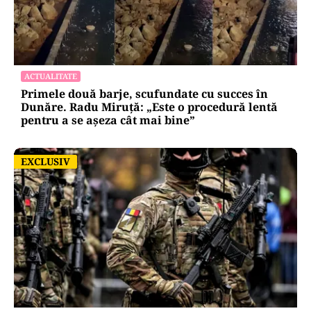
ACTUALITATE
Primele două barje, scufundate cu succes în
Dunăre. Radu Miruță: „Este o procedură lentă
pentru a se așeza cât mai bine”
EXCLUSIV
EXCLUSIV