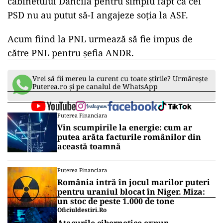
cabinetului Dăncilă pentru simplu fapt că cei
PSD nu au putut să-I angajeze soția la ASF.
Acum fiind la PNL urmează să fie impus de
către PNL pentru șefia ANDR.
Vrei să fii mereu la curent cu toate știrile? Urmărește
Puterea.ro și pe canalul de WhatsApp
Puterea Financiara
Vin scumpirile la energie: cum ar
putea arăta facturile românilor din
această toamnă
Puterea Financiara
România intră în jocul marilor puteri
pentru uraniul blocat în Niger. Miza:
un stoc de peste 1.000 de tone
Oficiuldestiri.ro