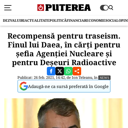
DEZVALUIRI
ACTUALITATE
POLITICĂ
FINANCIAR
ECONOMIE
SOCIAL
OPIN
Recompensă pentru traseism.
Finul lui Daea, în cărți pentru
șefia Agenției Nucleare și
pentru Deșeuri Radioactive
Publicat: 26 feb. 2021, 14:42, de
Ion Teleanu
, în
NEWS
Adaugă-ne ca sursă preferată în Google