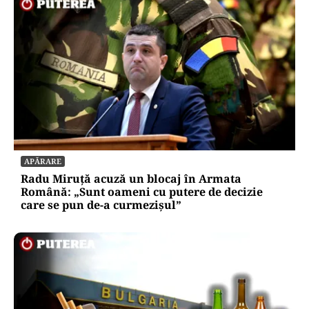
APĂRARE
Radu Miruță acuză un blocaj în Armata
Română: „Sunt oameni cu putere de decizie
care se pun de-a curmezișul”