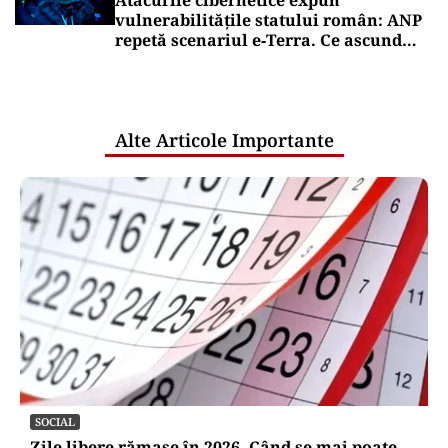
Atacurile cibernetice expun
vulnerabilitățile statului român: ANP
repetă scenariul e‑Terra. Ce ascund
comunicările oficiale și cine răspunde
pentru mentenanța IT a instituțiilor
publice
Alte Articole Importante
SOCIAL
Zile libere rămase în 2026. Când se mai poate