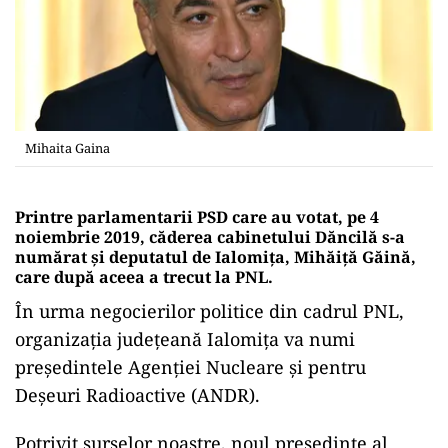
Mihaita Gaina
Printre parlamentarii PSD care au votat, pe 4
noiembrie 2019, căderea cabinetului Dăncilă s-a
numărat și deputatul de Ialomița, Mihăiță Găină,
care după aceea a trecut la PNL.
În urma negocierilor politice din cadrul PNL,
organizația județeană Ialomița va numi
președintele Agenției Nucleare și pentru
Deșeuri Radioactive (ANDR).
Potrivit surselor noastre, noul președinte al