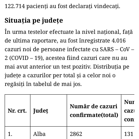
122.714 pacienți au fost declarați vindecați.
Situația pe județe
În urma testelor efectuate la nivel național, față
de ultima raportare, au fost înregistrate 4.016
cazuri noi de persoane infectate cu SARS – CoV –
2 (COVID – 19), acestea fiind cazuri care nu au
mai avut anterior un test pozitiv. Distribuția pe
județe a cazurilor per total și a celor noi o
regăsiți în tabelul de mai jos.
Numă
Număr de cazuri
Nr. crt.
Județ
cazu
confirmate(total)
conf
1.
Alba
2862
131