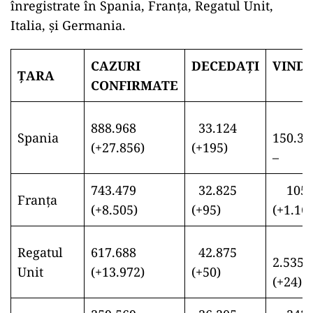
înregistrate în Spania, Franţa, Regatul Unit,
Italia, și Germania.
CAZURI
DECEDAȚI
VIND
ŢARA
CONFIRMATE
888.968
33.124
Spania
150
(+27.856)
(+195)
–
743.479
32.825
105.
Franţa
(+8.505)
(+95)
(+1.16
Regatul
617.688
42.875
2.5
Unit
(+13.972)
(+50)
(+24)