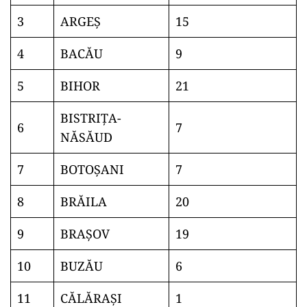
3
ARGEŞ
15
4
BACĂU
9
5
BIHOR
21
BISTRIŢA-
6
7
NĂSĂUD
7
BOTOŞANI
7
8
BRĂILA
20
9
BRAŞOV
19
10
BUZĂU
6
11
CĂLĂRAŞI
1