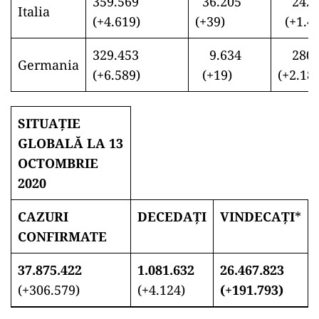
359.569
36.205
242.
Italia
(+4.619)
(+39)
(+1.4
329.453
9.634
280.
Germania
(+6.589)
(+19)
(+2.18
SITUAȚIE
GLOBALĂ LA 13
OCTOMBRIE
2020
CAZURI
DECEDAȚI
VINDECAȚI
*
CONFIRMATE
37.875.422
1.081.632
26.467.823
(+306.579)
(+4.124)
(+191.793)