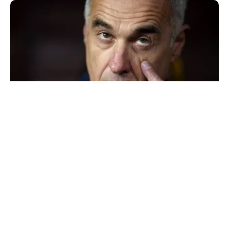
POLITICĂ
Mesia și trădarea leului: Călin Georgescu a
intrat cu colțul capului în politica monetară
TOS
Politica Cookies
Protecția Datelor Personale
Despre Noi
Publicitate
Echipa
© 2026, toate drepturile rezervate puterea.ro