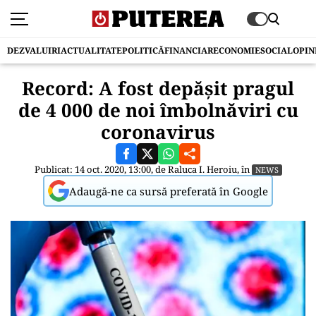
DEZVALUIRI
ACTUALITATE
POLITICĂ
FINANCIAR
ECONOMIE
SOCIAL
OPIN
Record: A fost depășit pragul
de 4 000 de noi îmbolnăviri cu
coronavirus
Publicat: 14 oct. 2020, 13:00, de
Raluca I. Heroiu
, în
NEWS
Adaugă-ne ca sursă preferată în Google