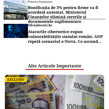
Puterea Financiara
Bonificația de 3% pentru firme va fi
acordată automat. Ministerul
Finanțelor elimină cererile și
documentele suplimentare
Oficiuldestiri.ro
Atacurile cibernetice expun
vulnerabilitățile statului român: ANP
repetă scenariul e‑Terra. Ce ascund
comunicările oficiale și cine răspunde
pentru mentenanța IT a instituțiilor
publice
Alte Articole Importante
EXCLUSIV
EXCLUSIV