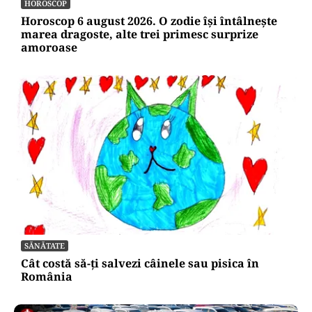
HOROSCOP
Horoscop 6 august 2026. O zodie își întâlnește
marea dragoste, alte trei primesc surprize
amoroase
SĂNĂTATE
Cât costă să-ți salvezi câinele sau pisica în
România