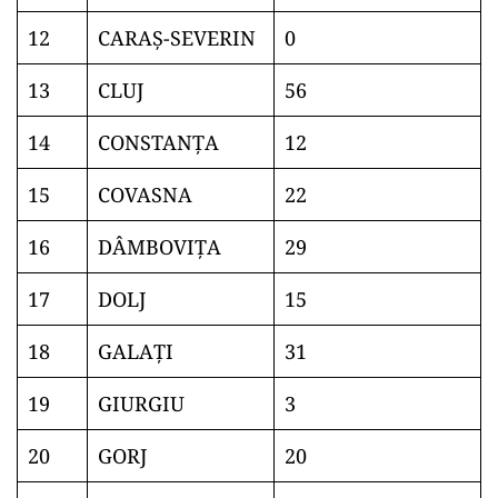
12
CARAŞ-SEVERIN
0
13
CLUJ
56
14
CONSTANŢA
12
15
COVASNA
22
16
DÂMBOVIŢA
29
17
DOLJ
15
18
GALAŢI
31
19
GIURGIU
3
20
GORJ
20