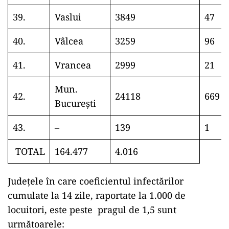
39.
Vaslui
3849
47
40.
Vâlcea
3259
96
41.
Vrancea
2999
21
Mun.
42.
24118
669
București
43.
–
139
1
TOTAL
164.477
4.016
Județele în care coeficientul infectărilor
cumulate la 14 zile, raportate la 1.000 de
locuitori, este peste pragul de 1,5 sunt
următoarele: