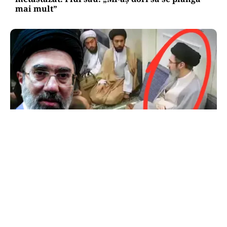
mai mult”
INTERNAȚIONAL
Primele imagini cu Mojtaba Khamenei. Liderul
Iranului nu a mai fost văzut de aproape 5 luni
TOS
Politica Cookies
Protecția Datelor Personale
Despre Noi
Publicitate
Echipa