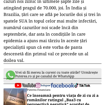
cazuri noi zilnic în ultimele şapte zile şi
atingând pragul de 70.000, joi. În India şi
Brazilia, ţări care se află pe locurile doi şi trei în
spatele SUA în topul celor mai multe infectări,
numărul cazurilor noi scade încă din
septembrie, dar asta în condiţiile în care
epidemia a ajuns mai târziu în aceste ţări
specialiştii spun că este vorba de panta
descenetă din primul val ce precede un al
doilea val.
Vrei să fii mereu la curent cu toate știrile? Urmărește
Puterea.ro și pe canalul de WhatsApp
Puterea Financiara
Ce înseamnă pentru viața de zi cu zi a
românilor ratingul „Baa3 cu
perspectivă negativă” acordat de