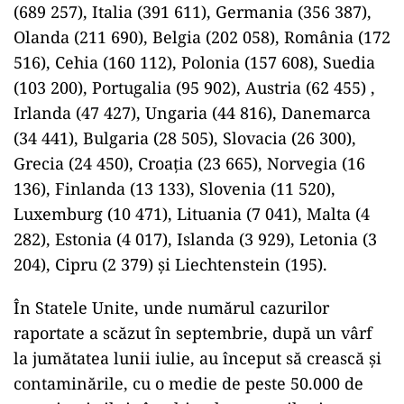
(689 257), Italia (391 611), Germania (356 387),
Olanda (211 690), Belgia (202 058), România (172
516), Cehia (160 112), Polonia (157 608), Suedia
(103 200), Portugalia (95 902), Austria (62 455) ,
Irlanda (47 427), Ungaria (44 816), Danemarca
(34 441), Bulgaria (28 505), Slovacia (26 300),
Grecia (24 450), Croaţia (23 665), Norvegia (16
136), Finlanda (13 133), Slovenia (11 520),
Luxemburg (10 471), Lituania (7 041), Malta (4
282), Estonia (4 017), Islanda (3 929), Letonia (3
204), Cipru (2 379) şi Liechtenstein (195).
În Statele Unite, unde numărul cazurilor
raportate a scăzut în septembrie, după un vârf
la jumătatea lunii iulie, au început să crească şi
contaminările, cu o medie de peste 50.000 de