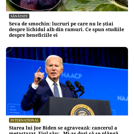
SĂNĂTATE
Seva de smochin: lucruri pe care nu le știai
despre lichidul alb din ramuri. Ce spun studiile
despre beneficiile ei
INTERNAȚIONAL
Starea lui Joe Biden se agravează: cancerul a
metastazat. Fiul său: „Mi-aș dori să se plângă