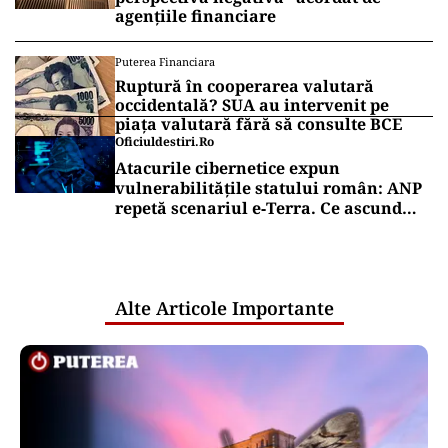
agențiile financiare
Puterea Financiara
Ruptură în cooperarea valutară
occidentală? SUA au intervenit pe
piața valutară fără să consulte BCE
Oficiuldestiri.ro
Atacurile cibernetice expun
vulnerabilitățile statului român: ANP
repetă scenariul e‑Terra. Ce ascund
comunicările oficiale și cine răspunde
pentru mentenanța IT a instituțiilor
publice
Alte Articole Importante