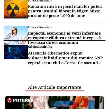
Puterea Financiara
România intră în jocul marilor puteri
pentru uraniul blocat în Niger. Miza:
un stoc de peste 1.000 de tone
Puterea Financiara
Impactul economic al verii infernale
europene: căldura extremă începe să
lovească direct economia
Oficiuldestiri.ro
Atacurile cibernetice expun
vulnerabilitățile statului român: ANP
repetă scenariul e‑Terra. Ce ascund
comunicările oficiale și cine răspunde
pentru mentenanța IT a instituțiilor
publice
Alte Articole Importante