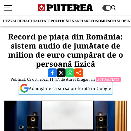
DEZVALUIRI
ACTUALITATE
POLITICĂ
FINANCIAR
ECONOMIE
SOCIAL
OPIN
Record pe piața din România:
sistem audio de jumătate de
milion de euro cumpărat de o
persoană fizică
Publicat: 05 oct. 2022, 11:47, de
Aurel Drăgan
, în
ACTUALITATE
Adaugă-ne ca sursă preferată în Google