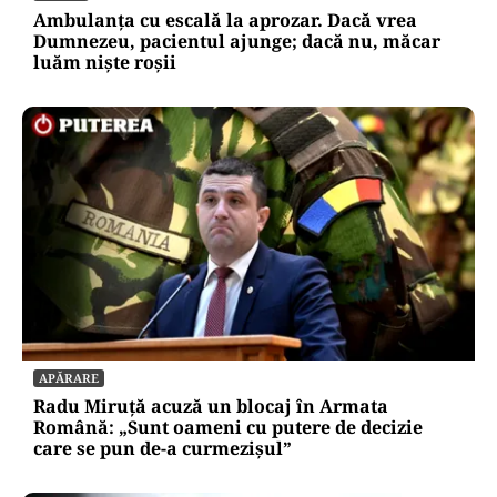
Ambulanța cu escală la aprozar. Dacă vrea
Dumnezeu, pacientul ajunge; dacă nu, măcar
luăm niște roșii
APĂRARE
Radu Miruță acuză un blocaj în Armata
Română: „Sunt oameni cu putere de decizie
care se pun de-a curmezișul”