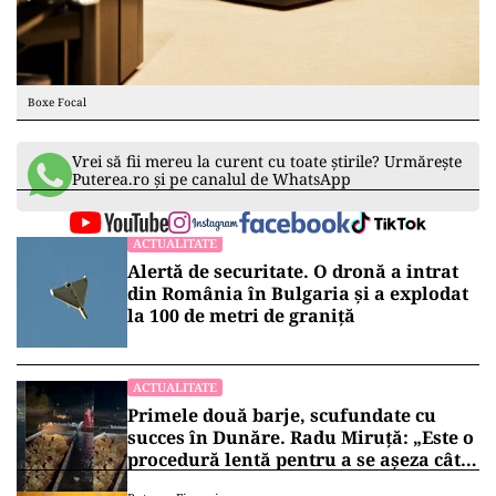
Boxe Focal
Vrei să fii mereu la curent cu toate știrile? Urmărește
Puterea.ro și pe canalul de WhatsApp
ACTUALITATE
Alertă de securitate. O dronă a intrat
din România în Bulgaria şi a explodat
la 100 de metri de graniţă
ACTUALITATE
Primele două barje, scufundate cu
succes în Dunăre. Radu Miruță: „Este o
procedură lentă pentru a se așeza cât
mai bine”