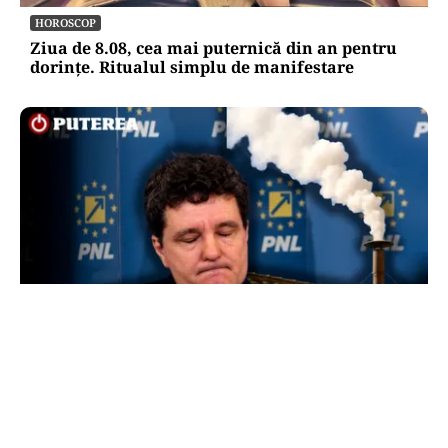
HOROSCOP
Ziua de 8.08, cea mai puternică din an pentru
dorințe. Ritualul simplu de manifestare
POLITICĂ
Presiune pe Nicușor Dan din partea PNL.
Liberalii cer desemnarea de urgență a unui nou
premier: „Trebuie să iasă fum alb de la
Cotroceni!”