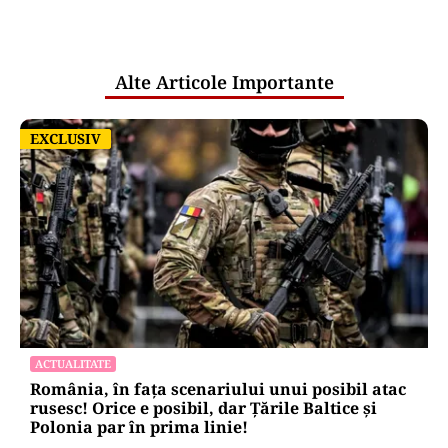
comunicările oficiale și cine răspunde
pentru mentenanța IT a instituțiilor
publice
Alte Articole Importante
EXCLUSIV
EXCLUSIV
ACTUALITATE
România, în fața scenariului unui posibil atac
rusesc! Orice e posibil, dar Țările Baltice și
Polonia par în prima linie!