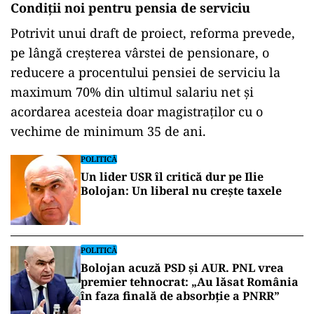
Condiții noi pentru pensia de serviciu
Potrivit unui draft de proiect, reforma prevede,
pe lângă creșterea vârstei de pensionare, o
reducere a procentului pensiei de serviciu la
maximum 70% din ultimul salariu net și
acordarea acesteia doar magistraților cu o
vechime de minimum 35 de ani.
POLITICĂ
Un lider USR îl critică dur pe Ilie
Bolojan: Un liberal nu crește taxele
POLITICĂ
Bolojan acuză PSD și AUR. PNL vrea
premier tehnocrat: „Au lăsat România
în faza finală de absorbţie a PNRR”