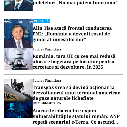
județelor: „Nu mai putem funcționa”
POLITICĂ
Alin Tișe atacă frontal conducerea
PNL: „România a devenit coșul de
gunoi al investitorilor”
Puterea Financiara
România, țara UE cu cea mai redusă
alocare bugetară pe locuitor pentru
cercetare și dezvoltare, în 2025
Puterea Financiara
Transgaz vrea să devină acționar la
dezvoltatorul unui terminal american
de gaze naturale lichefiate
Oficiuldestiri.ro
Atacurile cibernetice expun
vulnerabilitățile statului român: ANP
repetă scenariul e‑Terra. Ce ascund