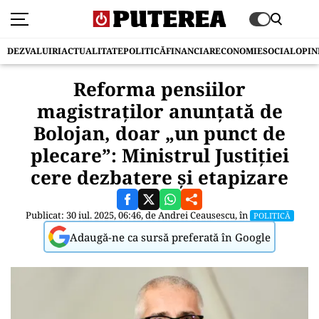
DEZVALUIRI
ACTUALITATE
POLITICĂ
FINANCIAR
ECONOMIE
SOCIAL
OPIN
Reforma pensiilor
magistraților anunțată de
Bolojan, doar „un punct de
plecare”: Ministrul Justiției
cere dezbatere și etapizare
Publicat: 30 iul. 2025, 06:46, de
Andrei Ceausescu
, în
POLITICĂ
Adaugă-ne ca sursă preferată în Google