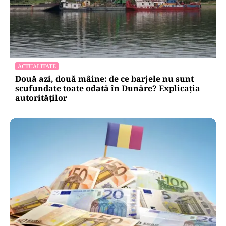
ACTUALITATE
Două azi, două mâine: de ce barjele nu sunt
scufundate toate odată în Dunăre? Explicația
autorităților