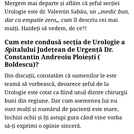
Mergem mai departe și aflăm că șeful secției
Urologie este dr. Valentin Sabău, un „
medic bun,
dar cu empatie zero
„, cum îl descriu cei mai
mulți. Haideți să vedem, de ce?!
Cum este condusă secția de Urologie a
S
pitalului Județean de Urgență Dr.
Constantin Andreoiu Ploiești (
Boldescu)?
Din discuții, constatăm că oamenilor le este
teamă să vorbească, deoarece șeful de la
Urologie este cotat ca fiind unul dintre chirurgii
buni din regiune. Dar cum asemenea lui nu
sunt mulți și numărul de pacienți este mare,
închizi ochii și îți astupi gura când vine vorba
să-ți exprimi o opinie sinceră.