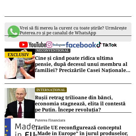
Vrei să fii mereu la curent cu toate știrile? Urmărește
Puterea.ro și pe canalul de WhatsApp
NECONVENTIONAL
EXCLUSIV
Cine și când poate ridica ultima
pensie, după decesul unui membru al
familiei? Precizările Casei Naționale
de Pensii
INTERNAȚIONAL
Rușii retrag trilioane din bănci,
economia stagnează, elita îl contestă
pe Putin. Începe revoluția?
Puterea Financiara
Țările UE reconfigurează conceptul
„Made in Europe” în jurul produselor,