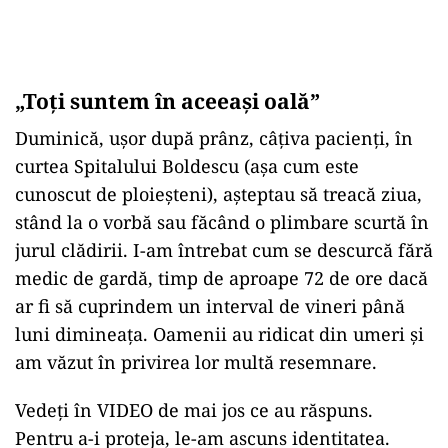
„Toți suntem în aceeași oală”
Duminică, ușor după prânz, câțiva pacienți, în
curtea Spitalului Boldescu (așa cum este
cunoscut de ploieșteni), așteptau să treacă ziua,
stând la o vorbă sau făcând o plimbare scurtă în
jurul clădirii. I-am întrebat cum se descurcă fără
medic de gardă, timp de aproape 72 de ore dacă
ar fi să cuprindem un interval de vineri până
luni dimineața. Oamenii au ridicat din umeri și
am văzut în privirea lor multă resemnare.
Vedeți în VIDEO de mai jos ce au răspuns.
Pentru a-i proteja, le-am ascuns identitatea.