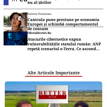
nu al țărilor
Puterea Financiara
Canicula pune presiune pe economia
Europei și schimbă comportamentul
de consum
Oficiuldestiri.ro
Atacurile cibernetice expun
vulnerabilitățile statului român: ANP
repetă scenariul e‑Terra. Ce ascund
comunicările oficiale și cine răspunde
pentru mentenanța IT a instituțiilor
publice
Alte Articole Importante