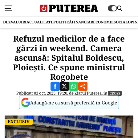
DEZVALUIRI
ACTUALITATE
POLITICĂ
FINANCIAR
ECONOMIE
SOCIAL
OPIN
Refuzul medicilor de a face
gărzi în weekend. Camera
ascunsă: Spitalul Boldescu,
Ploiești. Ce spune ministrul
Rogobete
Publicat: 03 oct. 2025, 19:20, de
Ziarul Puterea
, în
CROSS
Adaugă-ne ca sursă preferată în Google
EXCLUSIV