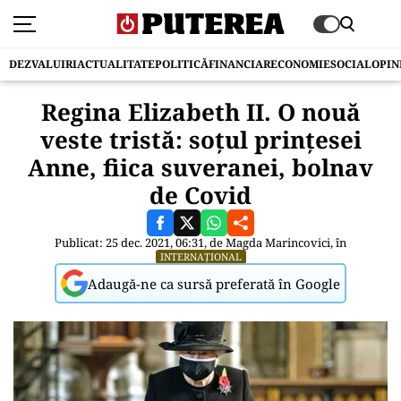
DEZVALUIRI
ACTUALITATE
POLITICĂ
FINANCIAR
ECONOMIE
SOCIAL
OPIN
Regina Elizabeth II. O nouă
veste tristă: soțul prințesei
Anne, fiica suveranei, bolnav
de Covid
Publicat: 25 dec. 2021, 06:31, de
Magda Marincovici
, în
INTERNAȚIONAL
Adaugă-ne ca sursă preferată în Google