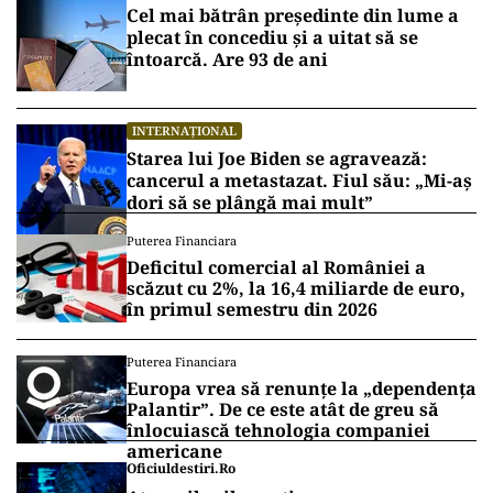
Cel mai bătrân președinte din lume a
plecat în concediu și a uitat să se
întoarcă. Are 93 de ani
INTERNAȚIONAL
Starea lui Joe Biden se agravează:
cancerul a metastazat. Fiul său: „Mi-aș
dori să se plângă mai mult”
Puterea Financiara
Deficitul comercial al României a
scăzut cu 2%, la 16,4 miliarde de euro,
în primul semestru din 2026
Puterea Financiara
Europa vrea să renunțe la „dependența
Palantir”. De ce este atât de greu să
înlocuiască tehnologia companiei
americane
Oficiuldestiri.ro