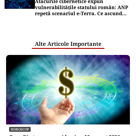
Atacurile cibernetice expun
vulnerabilitățile statului român: ANP
repetă scenariul e‑Terra. Ce ascund
comunicările oficiale și cine răspunde
pentru mentenanța IT a instituțiilor
publice
Alte Articole Importante
HOROSCOP