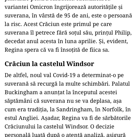
variantei Omicron îngrijorează autoritățile și
suverana, în vârstă de 95 de ani, este o persoană
la risc. Acest Crăciun este primul pe care
suverana îl petrece fără soțul său, prințul Philip,
decedat anul acesta în luna aprilie. Și, evident,
Regina spera că va fi însoțită de fiica sa.
Crăciun la castelul Windsor
De altfel, noul val Covid-19 a determinat-o pe
suverană să recurgă la multe schimbări. Palatul
Buckingham a anunțat la începutul acestei
săptămâni că suverana nu se va deplasa, așa
cum era tradiția, la Sandringham, în Norfolk, în
estul Angliei. Așadar, Regina va fi de sărbătorile
Crăciunului la castelul Windsor. O decizie
personală luată după o atentă analiză, asigură