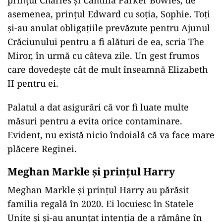
prințul Charles și Camilla Parker Bowles, de
asemenea, prințul Edward cu soția, Sophie. Toți
și-au anulat obligațiile prevăzute pentru Ajunul
Crăciunului pentru a fi alături de ea, scria The
Miror, în urmă cu câteva zile. Un gest frumos
care dovedește cât de mult înseamnă Elizabeth
II pentru ei.
Palatul a dat asigurări că vor fi luate multe
măsuri pentru a evita orice contaminare.
Evident, nu există nicio îndoială că va face mare
plăcere Reginei.
Meghan Markle și prințul Harry
Meghan Markle și prințul Harry au părăsit
familia regală în 2020. Ei locuiesc în Statele
Unite și și-au anunțat intenția de a rămâne în