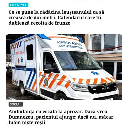
LIFESTYLE
Ce se pune la rădăcina leușteanului ca să
crească de doi metri. Calendarul care îți
dublează recolta de frunze
SOCIAL
Ambulanța cu escală la aprozar. Dacă vrea
Dumnezeu, pacientul ajunge; dacă nu, măcar
luăm niște roșii