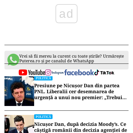
ad
Vrei să fii mereu la curent cu toate știrile? Urmărește
Puterea.ro și pe canalul de WhatsApp
POLITICĂ
Presiune pe Nicușor Dan din partea
PNL. Liberalii cer desemnarea de
urgență a unui nou premier: „Trebuie
să iasă fum alb de la Cotroceni!”
POLITICĂ
Nicușor Dan, după decizia Moody’s. Ce
câștigă românii din decizia agenției de