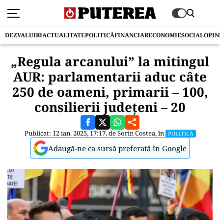
DEZVALUIRI
ACTUALITATE
POLITICĂ
FINANCIAR
ECONOMIE
SOCIAL
OPIN
„Regula arcanului” la mitingul
AUR: parlamentarii aduc câte
250 de oameni, primarii – 100,
consilierii județeni – 20
Publicat: 12 ian. 2025, 17:17, de
Sorin Costea
, în
POLITICĂ
Adaugă-ne ca sursă preferată în Google