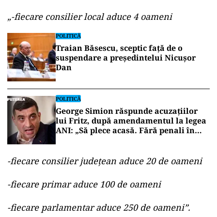
„-fiecare consilier local aduce 4 oameni
POLITICĂ
Traian Băsescu, sceptic față de o
suspendare a președintelui Nicușor
Dan
POLITICĂ
George Simion răspunde acuzațiilor
lui Fritz, după amendamentul la legea
ANI: „Să plece acasă. Fără penali în
funcții publice”
-fiecare consilier județean aduce 20 de oameni
-fiecare primar aduce 100 de oameni
-fiecare parlamentar aduce 250 de oameni”.