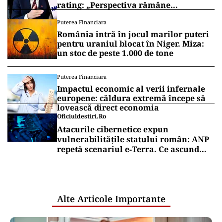
rating: „Perspectiva rămâne
rezervată”
Puterea Financiara
România intră în jocul marilor puteri
pentru uraniul blocat în Niger. Miza:
un stoc de peste 1.000 de tone
Puterea Financiara
Impactul economic al verii infernale
europene: căldura extremă începe să
lovească direct economia
Oficiuldestiri.ro
Atacurile cibernetice expun
vulnerabilitățile statului român: ANP
repetă scenariul e‑Terra. Ce ascund
comunicările oficiale și cine răspunde
pentru mentenanța IT a instituțiilor
publice
Alte Articole Importante