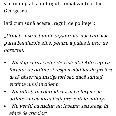
s-a întâmplat la mitingul simpatizanților lui
Georgescu.
Iată cum sună aceste „reguli de politețe”:
⁠„Urmaţi instrucţiunile organizatorilor, care vor
purta banderole albe, pentru a putea fi uşor de
observat.
⁠ ⁠Nu daţi curs actelor de violenţă! Adresaţi-vă
forţelor de ordine şi responsabililor de protest
dacă observaţi instigatori sau dacă sunteţi
victima unui incident.
⁠ ⁠Nu intraţi în contradictoriu cu forţele de
ordine sau cu jurnaliştii prezenţi la miting!
⁠ ⁠Nu veniţi cu niciun alt însemn sau steag, în
afară de tricolor!