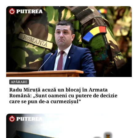
APĂRARE
Radu Miruță acuză un blocaj în Armata
Română: „Sunt oameni cu putere de decizie
care se pun de-a curmezișul”