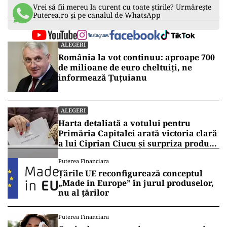
Vrei să fii mereu la curent cu toate știrile? Urmărește
Puterea.ro și pe canalul de WhatsApp
ALEGERI
România la vot continuu: aproape 700
de milioane de euro cheltuiți, ne
informează Țuțuianu
ALEGERI
Harta detaliată a votului pentru
Primăria Capitalei arată victoria clară
a lui Ciprian Ciucu și surpriza produsă
de Anca Alexandrescu
Puterea Financiara
Țările UE reconfigurează conceptul
„Made in Europe” în jurul produselor,
nu al țărilor
Puterea Financiara