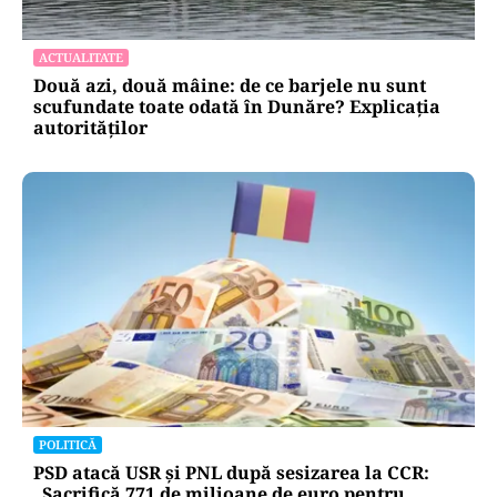
ACTUALITATE
Două azi, două mâine: de ce barjele nu sunt
scufundate toate odată în Dunăre? Explicația
autorităților
POLITICĂ
PSD atacă USR și PNL după sesizarea la CCR:
„Sacrifică 771 de milioane de euro pentru