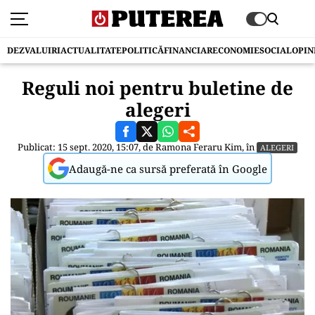
DEZVALUIRI
ACTUALITATE
POLITICĂ
FINANCIAR
ECONOMIE
SOCIAL
OPIN
Reguli noi pentru buletine de
alegeri
Publicat: 15 sept. 2020, 15:07, de
Ramona Feraru Kim
, în
ALEGERI
Adaugă-ne ca sursă preferată în Google