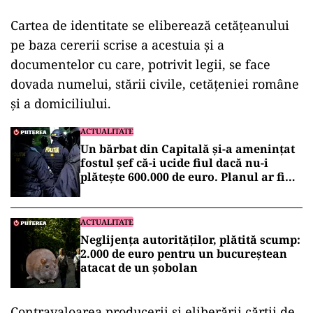
Cartea de identitate se eliberează cetățeanului
pe baza cererii scrise a acestuia şi a
documentelor cu care, potrivit legii, se face
dovada numelui, stării civile, cetăţeniei române
şi a domiciliului.
ACTUALITATE
Un bărbat din Capitală și-a amenințat
fostul șef că-i ucide fiul dacă nu-i
plătește 600.000 de euro. Planul ar fi
fost pregătit de doi ani
ACTUALITATE
Neglijența autorităților, plătită scump:
2.000 de euro pentru un bucureștean
atacat de un șobolan
Contravaloarea producerii şi eliberării cărţii de