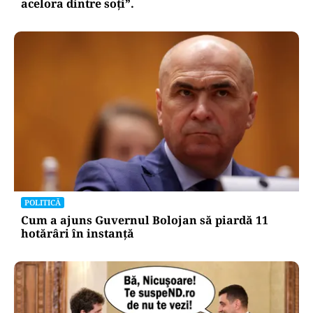
acelora dintre soți”.
POLITICĂ
Cum a ajuns Guvernul Bolojan să piardă 11
hotărâri în instanță