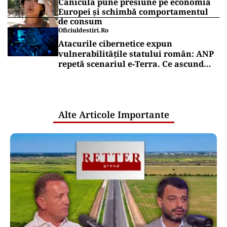
Canicula pune presiune pe economia
Europei și schimbă comportamentul
de consum
Oficiuldestiri.ro
Atacurile cibernetice expun
vulnerabilitățile statului român: ANP
repetă scenariul e‑Terra. Ce ascund
comunicările oficiale și cine răspunde
pentru mentenanța IT a instituțiilor
publice
Alte Articole Importante