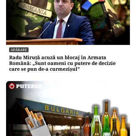
APĂRARE
Radu Miruță acuză un blocaj în Armata
Română: „Sunt oameni cu putere de decizie
care se pun de-a curmezișul”