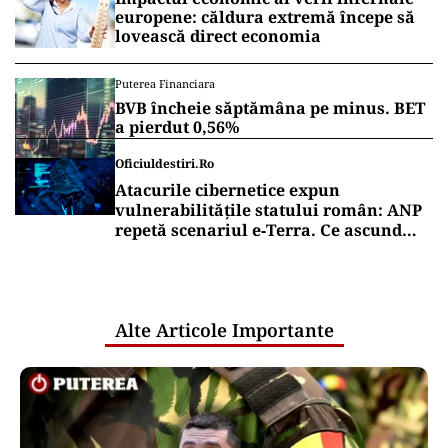
europene: căldura extremă începe să
lovească direct economia
Puterea Financiara
BVB încheie săptămâna pe minus. BET
a pierdut 0,56%
Oficiuldestiri.ro
Atacurile cibernetice expun
vulnerabilitățile statului român: ANP
repetă scenariul e‑Terra. Ce ascund
comunicările oficiale și cine răspunde
pentru mentenanța IT a instituțiilor
publice
Alte Articole Importante