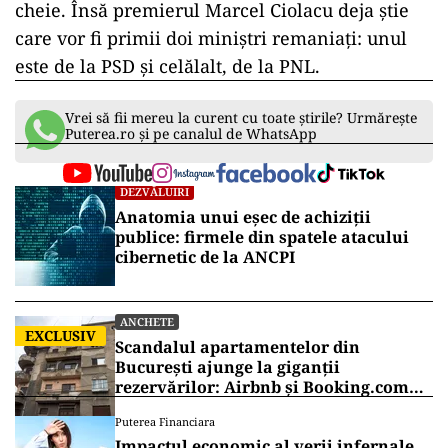
cheie. Însă premierul Marcel Ciolacu deja știe
care vor fi primii doi miniștri remaniați: unul
este de la PSD și celălalt, de la PNL.
Vrei să fii mereu la curent cu toate știrile? Urmărește
Puterea.ro și pe canalul de WhatsApp
DEZVĂLUIRI
Anatomia unui eșec de achiziții
publice: firmele din spatele atacului
cibernetic de la ANCPI
ANCHETE
EXCLUSIV
Scandalul apartamentelor din
București ajunge la giganții
rezervărilor: Airbnb și Booking.com
anunță măsuri și cer respectarea legii
Puterea Financiara
Impactul economic al verii infernale