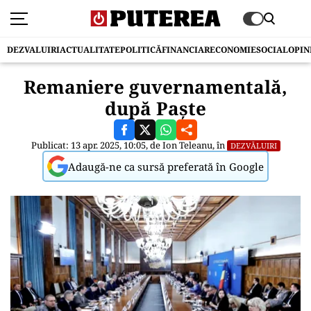
DEZVALUIRI
ACTUALITATE
POLITICĂ
FINANCIAR
ECONOMIE
SOCIAL
OPIN
Remaniere guvernamentală,
după Paște
Publicat: 13 apr. 2025, 10:05, de
Ion Teleanu
, în
DEZVĂLUIRI
Adaugă-ne ca sursă preferată în Google