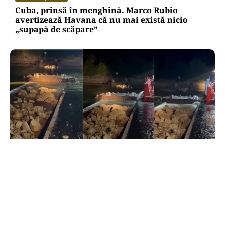
Cuba, prinsă în menghină. Marco Rubio
avertizează Havana că nu mai există nicio
„supapă de scăpare”
ACTUALITATE
Primele două barje, scufundate cu succes în
Dunăre. Radu Miruță: „Este o procedură lentă
pentru a se așeza cât mai bine”