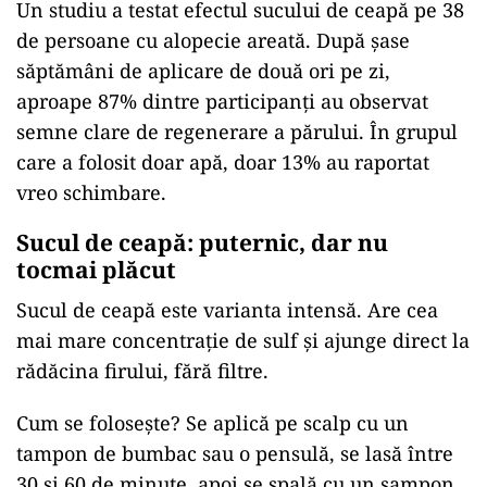
Un studiu a testat efectul sucului de ceapă pe 38
de persoane cu alopecie areată. După șase
săptămâni de aplicare de două ori pe zi,
aproape 87% dintre participanți au observat
semne clare de regenerare a părului. În grupul
care a folosit doar apă, doar 13% au raportat
vreo schimbare.
Sucul de ceapă: puternic, dar nu
tocmai plăcut
Sucul de ceapă este varianta intensă. Are cea
mai mare concentrație de sulf și ajunge direct la
rădăcina firului, fără filtre.
Cum se folosește? Se aplică pe scalp cu un
tampon de bumbac sau o pensulă, se lasă între
30 și 60 de minute, apoi se spală cu un șampon