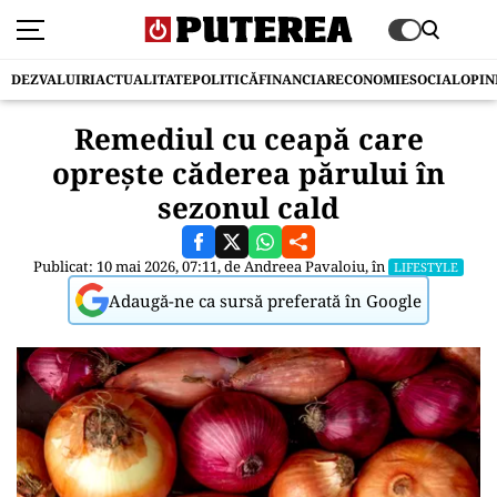
DEZVALUIRI
ACTUALITATE
POLITICĂ
FINANCIAR
ECONOMIE
SOCIAL
OPIN
Remediul cu ceapă care
oprește căderea părului în
sezonul cald
Publicat: 10 mai 2026, 07:11, de
Andreea Pavaloiu
, în
LIFESTYLE
Adaugă-ne ca sursă preferată în Google