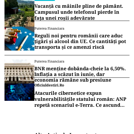
Vacanță cu mâinile pline de pământ.
Campusul unde telefonul pierde în
fața unei roșii adevărate
Puterea Financiara
Reguli noi pentru românii care aduc
țigări și alcool din UE. Ce cantități pot
transporta și ce amenzi riscă
Puterea Financiara
BNR menține dobânda-cheie la 6,50%.
Inflația a scăzut în iunie, dar
economia rămâne sub presiune
Oficiuldestiri.ro
Atacurile cibernetice expun
vulnerabilitățile statului român: ANP
repetă scenariul e‑Terra. Ce ascund
comunicările oficiale și cine răspunde
pentru mentenanța IT a instituțiilor
publice