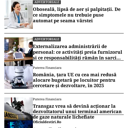
ADVERTORIALE
Oboseală, lipsă de aer și palpitații. De
ce simptomele nu trebuie puse
automat pe seama vârstei
ADVERTORIALE
Externalizarea administrării de
personal: ce activități preia furnizorul
și ce responsabilități rămân în sarcina
companiei
Puterea Financiara
România, țara UE cu cea mai redusă
alocare bugetară pe locuitor pentru
cercetare și dezvoltare, în 2025
Puterea Financiara
Transgaz vrea să devină acționar la
dezvoltatorul unui terminal american
de gaze naturale lichefiate
Oficiuldestiri.ro