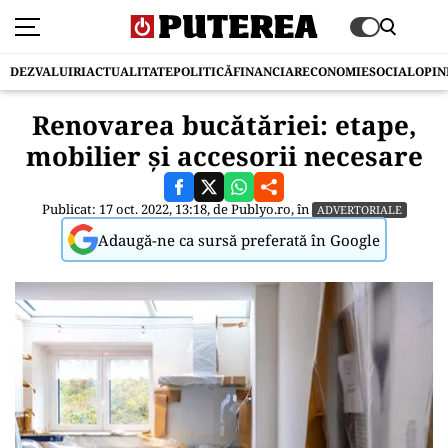
DEZVALUIRI
ACTUALITATE
POLITICĂ
FINANCIAR
ECONOMIE
SOCIAL
OPIN
Renovarea bucătăriei: etape,
mobilier și accesorii necesare
Publicat: 17 oct. 2022, 13:18, de
Publyo.ro
, în
ADVERTORIALE
Adaugă-ne ca sursă preferată în Google