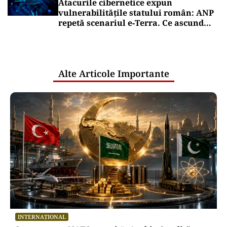
Atacurile cibernetice expun
vulnerabilitățile statului român: ANP
repetă scenariul e‑Terra. Ce ascund
comunicările oficiale și cine răspunde
pentru mentenanța IT a instituțiilor
publice
Alte Articole Importante
INTERNAȚIONAL