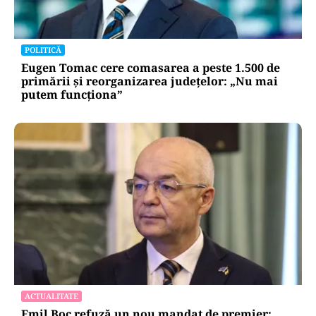
POLITICĂ
Eugen Tomac cere comasarea a peste 1.500 de
primării și reorganizarea județelor: „Nu mai
putem funcționa”
ACTUALITATE
Emil Boc refuză un nou mandat de premier: