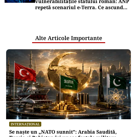
vulnerabilitățile statului român: ANP
repetă scenariul e‑Terra. Ce ascund
comunicările oficiale și cine răspunde
pentru mentenanța IT a instituțiilor
publice
Alte Articole Importante
INTERNAȚIONAL
Se naște un „NATO sunnit”: Arabia Saudită,