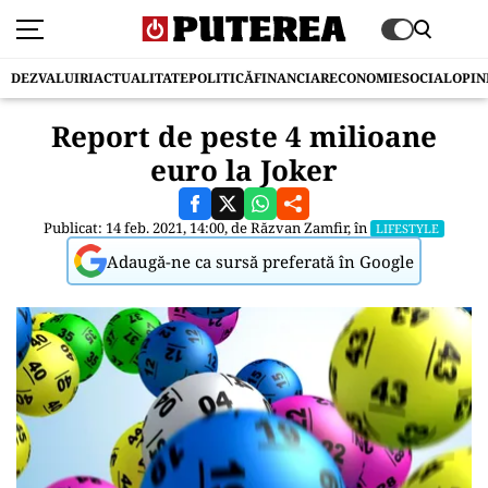
DEZVALUIRI
ACTUALITATE
POLITICĂ
FINANCIAR
ECONOMIE
SOCIAL
OPIN
Report de peste 4 milioane
euro la Joker
Publicat: 14 feb. 2021, 14:00, de
Răzvan Zamfir
, în
LIFESTYLE
Adaugă-ne ca sursă preferată în Google