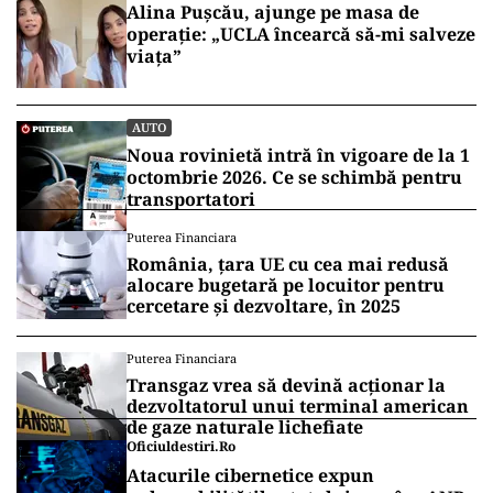
Alina Pușcău, ajunge pe masa de
operație: „UCLA încearcă să-mi salveze
viața”
AUTO
Noua rovinietă intră în vigoare de la 1
octombrie 2026. Ce se schimbă pentru
transportatori
Puterea Financiara
România, țara UE cu cea mai redusă
alocare bugetară pe locuitor pentru
cercetare și dezvoltare, în 2025
Puterea Financiara
Transgaz vrea să devină acționar la
dezvoltatorul unui terminal american
de gaze naturale lichefiate
Oficiuldestiri.ro
Atacurile cibernetice expun