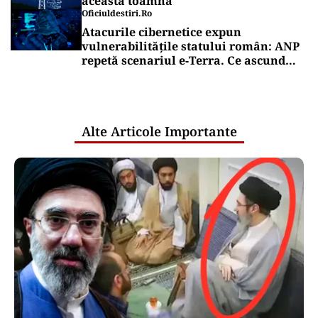
această toamnă
Oficiuldestiri.ro
Atacurile cibernetice expun
vulnerabilitățile statului român: ANP
repetă scenariul e‑Terra. Ce ascund
comunicările oficiale și cine răspunde
pentru mentenanța IT a instituțiilor
publice
Alte Articole Importante