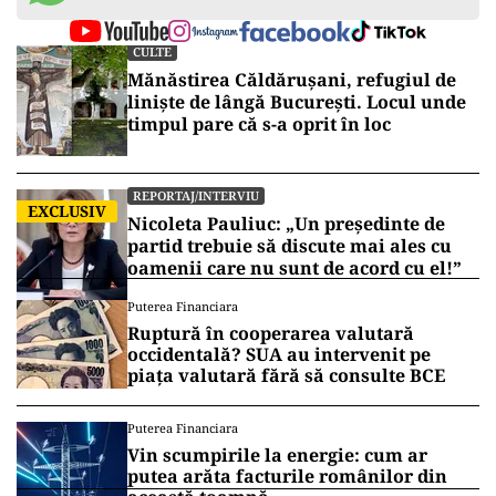
CULTE
Mănăstirea Căldărușani, refugiul de
liniște de lângă București. Locul unde
timpul pare că s-a oprit în loc
REPORTAJ/INTERVIU
EXCLUSIV
Nicoleta Pauliuc: „Un președinte de
partid trebuie să discute mai ales cu
oamenii care nu sunt de acord cu el!”
Puterea Financiara
Ruptură în cooperarea valutară
occidentală? SUA au intervenit pe
piața valutară fără să consulte BCE
Puterea Financiara
Vin scumpirile la energie: cum ar
putea arăta facturile românilor din