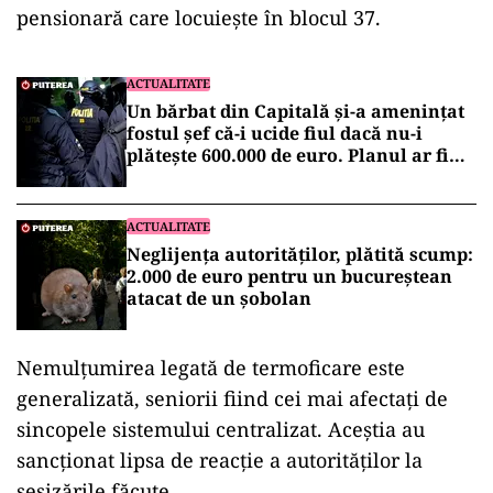
pensionară care locuiește în blocul 37.
ACTUALITATE
Un bărbat din Capitală și-a amenințat
fostul șef că-i ucide fiul dacă nu-i
plătește 600.000 de euro. Planul ar fi
fost pregătit de doi ani
ACTUALITATE
Neglijența autorităților, plătită scump:
2.000 de euro pentru un bucureștean
atacat de un șobolan
Nemulțumirea legată de termoficare este
generalizată, seniorii fiind cei mai afectați de
sincopele sistemului centralizat. Aceștia au
sancționat lipsa de reacție a autorităților la
sesizările făcute.