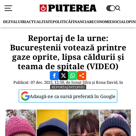
DEZVALUIRI
ACTUALITATE
POLITICĂ
FINANCIAR
ECONOMIE
SOCIAL
OPIN
Reportaj de la urne:
Bucureștenii votează printre
gaze oprite, lipsa căldurii și
teama de spitale (VIDEO)
Publicat: 07 dec. 2025, 12:50, de
Ionut Jifcu
și
Rona David
, în
REPORTAJ/INTERVIU
Adaugă-ne ca sursă preferată în Google