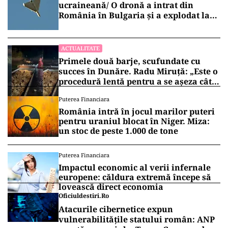
ucraineană/ O dronă a intrat din
România în Bulgaria şi a explodat la
100 de metri de graniţă
ACTUALITATE
Primele două barje, scufundate cu
succes în Dunăre. Radu Miruță: „Este o
procedură lentă pentru a se așeza cât
mai bine”
Puterea Financiara
România intră în jocul marilor puteri
pentru uraniul blocat în Niger. Miza:
un stoc de peste 1.000 de tone
Puterea Financiara
Impactul economic al verii infernale
europene: căldura extremă începe să
lovească direct economia
Oficiuldestiri.ro
Atacurile cibernetice expun
vulnerabilitățile statului român: ANP