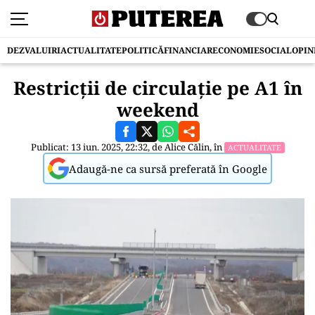
DEZVALUIRI
ACTUALITATE
POLITICĂ
FINANCIAR
ECONOMIE
SOCIAL
OPIN
Restricții de circulație pe A1 în
weekend
Publicat: 13 iun. 2025, 22:32, de
Alice Călin
, în
ACTUALITATE
Adaugă-ne ca sursă preferată în Google