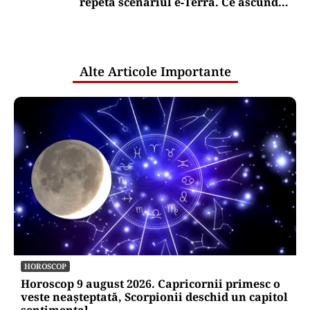
repetă scenariul e‑Terra. Ce ascund
comunicările oficiale și cine răspunde
pentru mentenanța IT a instituțiilor
publice
Alte Articole Importante
HOROSCOP
Horoscop 9 august 2026. Capricornii primesc o
veste neașteptată, Scorpionii deschid un capitol