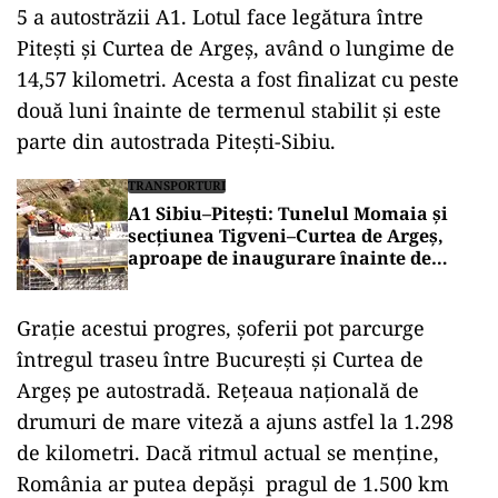
5 a autostrăzii A1. Lotul face legătura între
Pitești și Curtea de Argeș, având o lungime de
14,57 kilometri. Acesta a fost finalizat cu peste
două luni înainte de termenul stabilit și este
parte din autostrada Pitești-Sibiu.
TRANSPORTURI
A1 Sibiu–Pitești: Tunelul Momaia și
secțiunea Tigveni–Curtea de Argeș,
aproape de inaugurare înainte de
termen
Grație acestui progres, șoferii pot parcurge
întregul traseu între București și Curtea de
Argeș pe autostradă. Rețeaua națională de
drumuri de mare viteză a ajuns astfel la 1.298
de kilometri. Dacă ritmul actual se menține,
România ar putea depăși pragul de 1.500 km