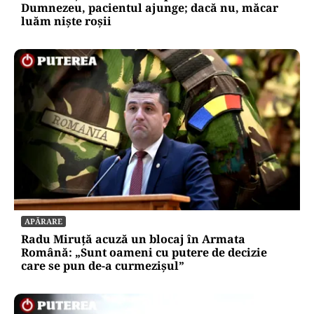
Dumnezeu, pacientul ajunge; dacă nu, măcar
luăm niște roșii
APĂRARE
Radu Miruță acuză un blocaj în Armata
Română: „Sunt oameni cu putere de decizie
care se pun de-a curmezișul”