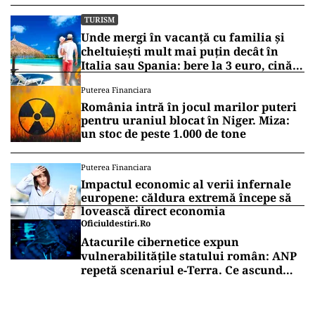
carantină, între care aproximativ 4 milioane în
Lanzhoun (nord-vest) şi Ejin, la graniţa cu
Mongolia, unde trăiesc 35.000 de locuitori.
Vrei să fii mereu la curent cu toate știrile? Urmărește
Puterea.ro și pe canalul de WhatsApp
TURISM
Cât a ajuns să coste o porție de hamsii
pe plajele din România. Suma pe care
o scoți din buzunar pentru o ciorbă de
pește sau saramură de crap la Eforie
Nord
TURISM
Unde mergi în vacanță cu familia și
cheltuiești mult mai puțin decât în
Italia sau Spania: bere la 3 euro, cină
completă sub 100 de euro
Puterea Financiara
România intră în jocul marilor puteri