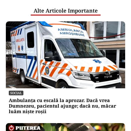
pentru uraniul blocat în Niger. Miza:
un stoc de peste 1.000 de tone
Puterea Financiara
Impactul economic al verii infernale
europene: căldura extremă începe să
lovească direct economia
Oficiuldestiri.ro
Atacurile cibernetice expun
vulnerabilitățile statului român: ANP
repetă scenariul e‑Terra. Ce ascund
comunicările oficiale și cine răspunde
pentru mentenanța IT a instituțiilor
publice
Alte Articole Importante