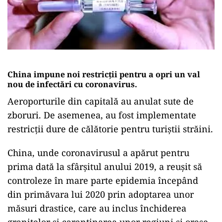
China impune noi restricții pentru a opri un val
nou de infectări cu coronavirus.
Aeroporturile din capitală au anulat sute de
zboruri. De asemenea, au fost implementate
restricții dure de călătorie pentru turiștii străini.
China, unde coronavirusul a apărut pentru
prima dată la sfârşitul anului 2019, a reuşit să
controleze în mare parte epidemia începând
din primăvara lui 2020 prin adoptarea unor
măsuri drastice, care au inclus închiderea
graniţelor și carantinarea unor regiuni și orașe.