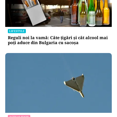
APĂRARE
Radu Miruță acuză un blocaj în Armata
Română: „Sunt oameni cu putere de decizie
care se pun de-a curmezișul”
LIFESTYLE
Reguli noi la vamă: Câte țigări și cât alcool mai