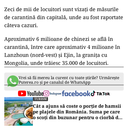
să restricţioneze circulaţia între provincii,
conform AFP, citat de Agerpres.
Numărul cazurilor de infectare rămâne însă
semnificativ mai mic decât cel înregistrat în
majoritatea ţărilor. Astfel, vineri, 48 de persoane
au fost testate pozitiv, numărul total al cazurilor
raportate în această săptămână ajungând la 250.
Cu toate acestea, autorităţile nu doresc să-şi
asume niciun risc cu câteva luni înainte de
Jocurile Olimpice de Iarnă de la Beijing.
Zeci de mii de locuitori sunt vizaţi de măsurile
de carantină din capitală, unde au fost raportate
câteva cazuri.
Aproximativ 6 milioane de chinezi se află în