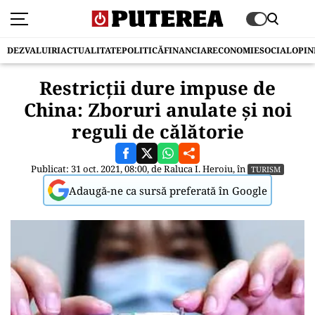
DEZVALUIRI
ACTUALITATE
POLITICĂ
FINANCIAR
ECONOMIE
SOCIAL
OPIN
Restricții dure impuse de
China: Zboruri anulate și noi
reguli de călătorie
Publicat: 31 oct. 2021, 08:00, de
Raluca I. Heroiu
, în
TURISM
Adaugă-ne ca sursă preferată în Google