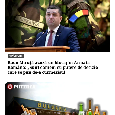
SOCIAL
Ambulanța cu escală la aprozar. Dacă vrea
Dumnezeu, pacientul ajunge; dacă nu, măcar
luăm niște roșii