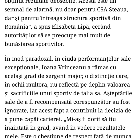
obținut rezultate deosebite. Acesta este un
semnal de alarmă, nu doar pentru CSA Steaua,
dar și pentru întreaga structura sportivă din
România”, a spus Elisabeta Lipă, cerând
autorităților să se preocupe mai mult de
bunăstarea sportivilor.
În mod paradoxal, în ciuda performanțelor sale
excepționale, Ioana Vrînceanu a rămas cu
același grad de sergent major, o distincție care,
în ochii multora, nu reflectă pe deplin valoarea
și sacrificiile unui sportiv de talia sa. Așteptările
sale de a fi recompensată corespunzător au fost
ignorate, iar acest fapt a contribuit la decizia de
a pune capăt carierei. „Mi-aș fi dorit să fiu
înaintată în grad, având în vedere rezultatele
mele. Este o chestiune de respect față de munca