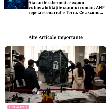
Atacurile cibernetice expun
vulnerabilitățile statului român: ANP
repetă scenariul e‑Terra. Ce ascund
comunicările oficiale și cine răspunde
pentru mentenanța IT a instituțiilor
publice
Alte Articole Importante
ACTUALITATE