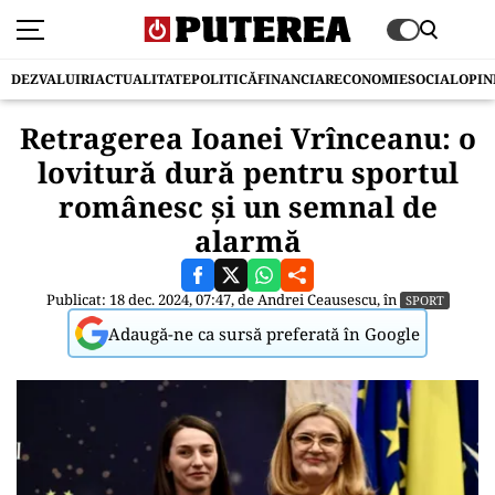
DEZVALUIRI
ACTUALITATE
POLITICĂ
FINANCIAR
ECONOMIE
SOCIAL
OPIN
Retragerea Ioanei Vrînceanu: o
lovitură dură pentru sportul
românesc și un semnal de
alarmă
Publicat: 18 dec. 2024, 07:47, de
Andrei Ceausescu
, în
SPORT
Adaugă-ne ca sursă preferată în Google