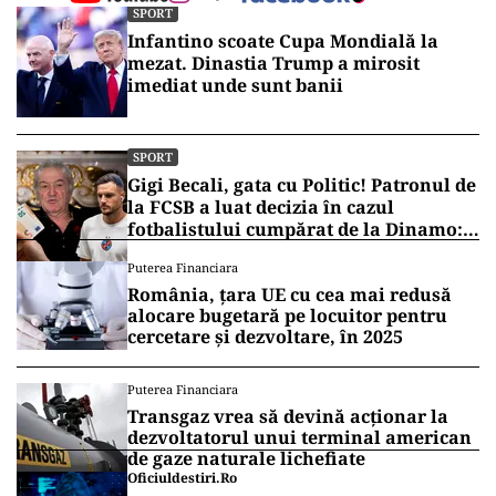
SPORT
Infantino scoate Cupa Mondială la
mezat. Dinastia Trump a mirosit
imediat unde sunt banii
SPORT
Gigi Becali, gata cu Politic! Patronul de
la FCSB a luat decizia în cazul
fotbalistului cumpărat de la Dinamo:
„Fac curățenie! Nu e de echipa asta”
Puterea Financiara
România, țara UE cu cea mai redusă
alocare bugetară pe locuitor pentru
cercetare și dezvoltare, în 2025
Puterea Financiara
Transgaz vrea să devină acționar la
dezvoltatorul unui terminal american
de gaze naturale lichefiate
Oficiuldestiri.ro