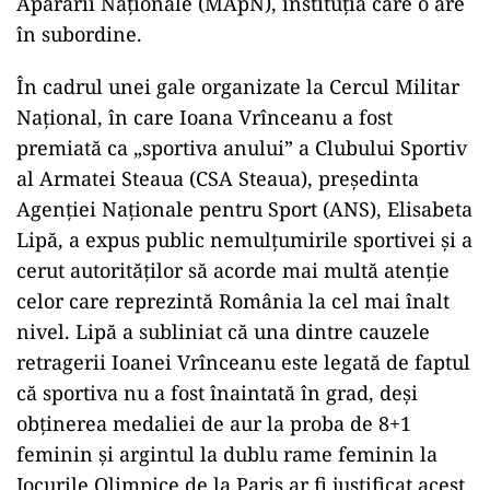
Apărării Naționale (MApN), instituția care o are
în subordine.
În cadrul unei gale organizate la Cercul Militar
Național, în care Ioana Vrînceanu a fost
premiată ca „sportiva anului” a Clubului Sportiv
al Armatei Steaua (CSA Steaua), președinta
Agenției Naționale pentru Sport (ANS), Elisabeta
Lipă, a expus public nemulțumirile sportivei și a
cerut autorităților să acorde mai multă atenție
celor care reprezintă România la cel mai înalt
nivel. Lipă a subliniat că una dintre cauzele
retragerii Ioanei Vrînceanu este legată de faptul
că sportiva nu a fost înaintată în grad, deși
obținerea medaliei de aur la proba de 8+1
feminin și argintul la dublu rame feminin la
Jocurile Olimpice de la Paris ar fi justificat acest