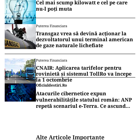
Cel mai scump kilowatt e cel pe care
nu-l poți muta
Puterea Financiara
Transgaz vrea să devină acționar la
dezvoltatorul unui terminal american
de gaze naturale lichefiate
Puterea Financiara
CNAIR: Aplicarea tarifelor pentru
rovinietă și sistemul TollRo va începe
la 1 octombrie
Oficiuldestiri.ro
Atacurile cibernetice expun
vulnerabilitățile statului român: ANP
repetă scenariul e‑Terra. Ce ascund
comunicările oficiale și cine răspunde
pentru mentenanța IT a instituțiilor
publice
Alte Articole Importante