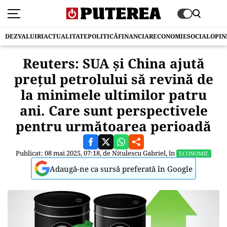
DEZVALUIRI
ACTUALITATE
POLITICĂ
FINANCIAR
ECONOMIE
SOCIAL
OPIN
Reuters: SUA și China ajută
prețul petrolului să revină de
la minimele ultimilor patru
ani. Care sunt perspectivele
pentru următoarea perioadă
Publicat: 08 mai 2025, 07:18, de
Nitulescu Gabriel
, în
ECONOMIE
Adaugă-ne ca sursă preferată în Google