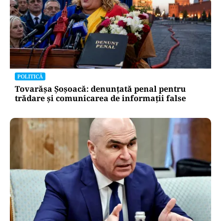
POLITICĂ
Tovarășa Șoșoacă: denunțată penal pentru
trădare și comunicarea de informații false