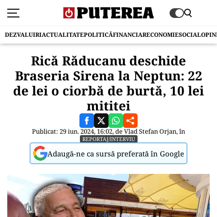
DEZVALUIRI
ACTUALITATE
POLITICĂ
FINANCIAR
ECONOMIE
SOCIAL
OPIN
Rică Răducanu deschide
Braseria Sirena la Neptun: 22
de lei o ciorbă de burtă, 10 lei
mititei
Publicat: 29 iun. 2024, 16:02, de
Vlad Stefan Orjan
, în
REPORTAJ/INTERVIU
Adaugă-ne ca sursă preferată în Google