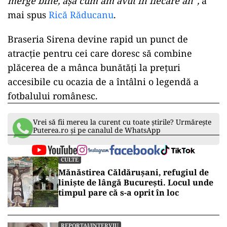
merge bine, așa cum am avut în fiecare an”,
a
mai spus
Rică Răducanu
.
Braseria Sirena devine rapid un punct de
atracție pentru cei care doresc să combine
plăcerea de a mânca bunătăți la prețuri
accesibile cu ocazia de a întâlni o legendă a
fotbalului românesc.
Vrei să fii mereu la curent cu toate știrile? Urmărește
Puterea.ro și pe canalul de WhatsApp
CULTE
Mănăstirea Căldărușani, refugiul de
liniște de lângă București. Locul unde
timpul pare că s-a oprit în loc
REPORTAJ/INTERVIU