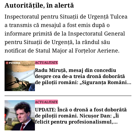
Autoritățile, în alertă
Inspectoratul pentru Situații de Urgență Tulcea
a transmis că mesajul a fost emis după o
informare primită de la Inspectoratul General
pentru Situații de Urgență, la rândul său
notificat de Statul Major al Forțelor Aeriene.
ACTUALITATE
Radu Miruță, mesaj din concediu
despre cea de-a treia dronă doborâtă
de piloții români: „Siguranța României
nu se apără cu sloganuri”
ACTUALITATE
UPDATE: Încă o dronă a fost doborâtă
de piloții români. Nicușor Dan: „Îi
felicit pentru profesionalismul,
curajul și eficiența cu care își
îndeplinesc misiunile”