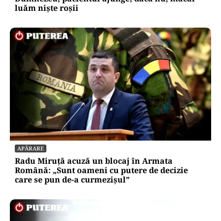
luăm niște roșii
APĂRARE
Radu Miruță acuză un blocaj în Armata
Română: „Sunt oameni cu putere de decizie
care se pun de-a curmezișul”