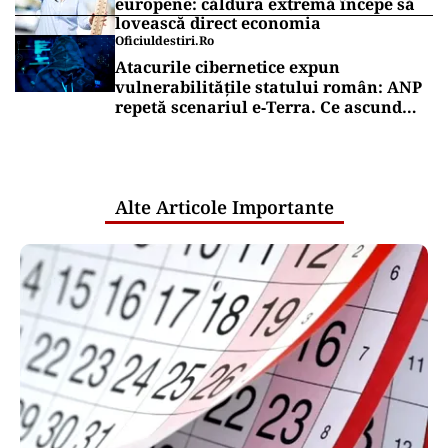
europene: căldura extremă începe să
lovească direct economia
Oficiuldestiri.ro
Atacurile cibernetice expun
vulnerabilitățile statului român: ANP
repetă scenariul e‑Terra. Ce ascund
comunicările oficiale și cine răspunde
pentru mentenanța IT a instituțiilor
publice
Alte Articole Importante