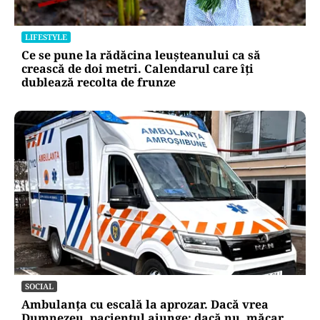
LIFESTYLE
Ce se pune la rădăcina leușteanului ca să
crească de doi metri. Calendarul care îți
dublează recolta de frunze
SOCIAL
Ambulanța cu escală la aprozar. Dacă vrea
Dumnezeu, pacientul ajunge; dacă nu, măcar