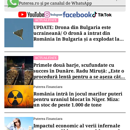
Puterea.ro și pe canalul de WhatsApp
ACTUALITATE
UPDATE: Drona din Bulgaria este
ucraineană/ O dronă a intrat din
România în Bulgaria şi a explodat la
100 de metri de graniţă
ACTUALITATE
Primele două barje, scufundate cu
succes în Dunăre. Radu Miruță: „Este o
procedură lentă pentru a se așeza cât
mai bine”
Puterea Financiara
România intră în jocul marilor puteri
pentru uraniul blocat în Niger. Miza:
un stoc de peste 1.000 de tone
Puterea Financiara
Impactul economic al verii infernale