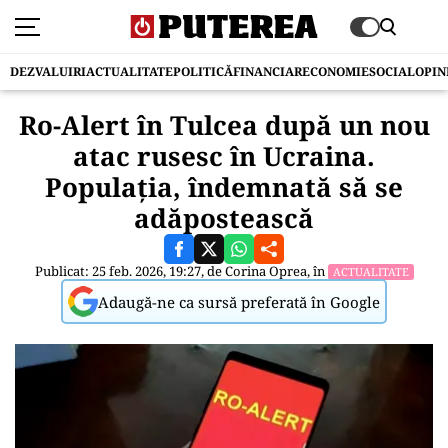
DEZVALUIRI
ACTUALITATE
POLITICĂ
FINANCIAR
ECONOMIE
SOCIAL
OPIN
Ro-Alert în Tulcea după un nou
atac rusesc în Ucraina.
Populația, îndemnată să se
adăpostească
Publicat: 25 feb. 2026, 19:27, de
Corina Oprea
, în
ACTUALITATE
Adaugă-ne ca sursă preferată în Google