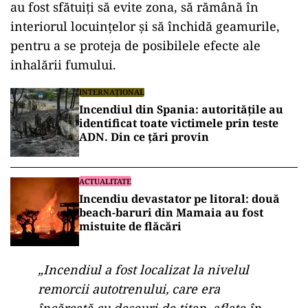
au fost sfătuiți să evite zona, să rămână în
interiorul locuințelor și să închidă geamurile,
pentru a se proteja de posibilele efecte ale
inhalării fumului.
INTERNAȚIONAL
Incendiul din Spania: autoritățile au
identificat toate victimele prin teste
ADN. Din ce țări provin
ACTUALITATE
Incendiu devastator pe litoral: două
beach-baruri din Mamaia au fost
mistuite de flăcări
„Incendiul a fost localizat la nivelul
remorcii autotrenului, care era