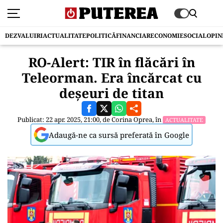
DEZVALUIRI
ACTUALITATE
POLITICĂ
FINANCIAR
ECONOMIE
SOCIAL
OPIN
RO-Alert: TIR în flăcări în
Teleorman. Era încărcat cu
deșeuri de titan
Publicat: 22 apr. 2025, 21:00, de
Corina Oprea
, în
ACTUALITATE
Adaugă-ne ca sursă preferată în Google