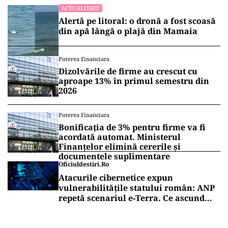
ACTUALITATE
Alertă pe litoral: o dronă a fost scoasă
din apă lângă o plajă din Mamaia
Puterea Financiara
Dizolvările de firme au crescut cu
aproape 13% în primul semestru din
2026
Puterea Financiara
Bonificația de 3% pentru firme va fi
acordată automat. Ministerul
Finanțelor elimină cererile și
documentele suplimentare
Oficiuldestiri.ro
Atacurile cibernetice expun
vulnerabilitățile statului român: ANP
repetă scenariul e‑Terra. Ce ascund
comunicările oficiale și cine răspunde
pentru mentenanța IT a instituțiilor