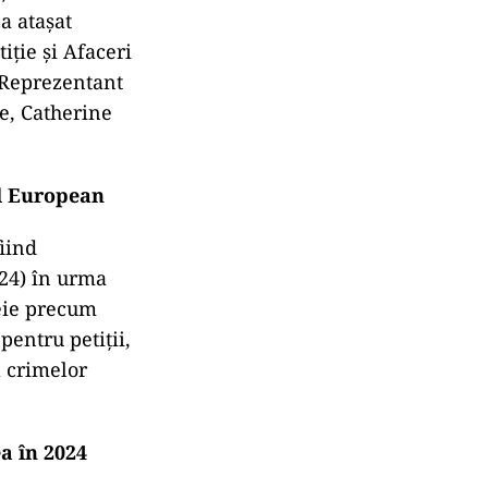
a atașat
iție și Afaceri
i Reprezentant
te, Catherine
ul European
iind
024) în urma
heie precum
 pentru petiții,
 crimelor
a în 2024