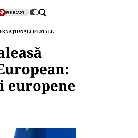
PODCAST
TERNAȚIONAL
LIFESTYLE
aleasă
 European:
ii europene