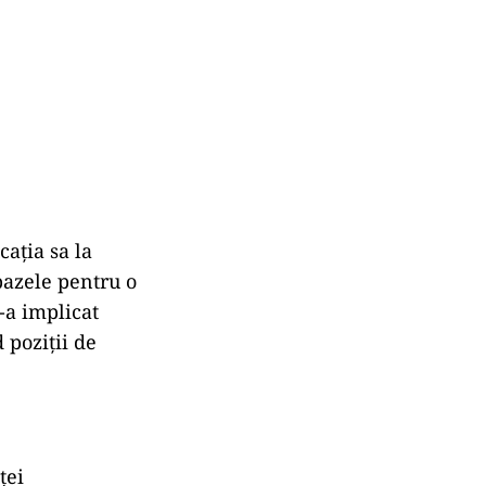
cația sa la
bazele pentru o
-a implicat
 poziții de
ței