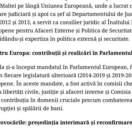
Maltei pe lângă Uniunea Europeană, unde a lucrat c
e judiciară și apoi ca șef al Departamentului de Just
2012 și 2013, a servit ca consilier juridic al Înaltulu
opene pentru Afaceri Externe și Politica de Securita
dându-și expertiza în politica externă și securitate.
tru Europa: contribuții și realizări în Parlament
la și-a început mandatul în Parlamentul European, f
n fiecare legislatură ulterioară (2014-2019 și 2019-2
opene. În aceste mandate, a fost activă în comisii c
libertăți civile, justiție și afaceri interne și Comisia
 contribuția în domenii cruciale precum combaterea
upției și spălării de bani.
ovocările: președinția interimară și reconfirmare