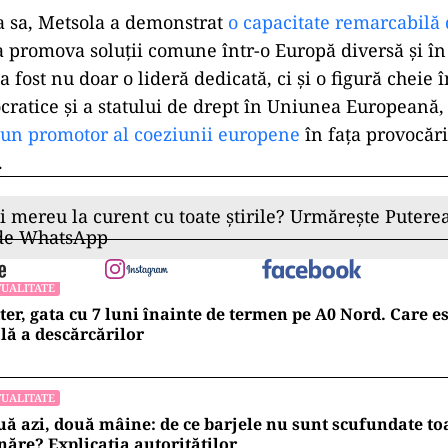
ea sa, Metsola a demonstrat
o capacitate remarcabilă d
a promova soluții comune într-o Europă diversă și î
 fost nu doar o lideră dedicată, ci și o figură cheie 
cratice și a statului de drept în Uniunea Europeană
un promotor al coeziunii europene
în fața provocări
.
ii mereu la curent cu toate știrile? Urmărește Puterea
 de WhatsApp
UALITATE
ter, gata cu 7 luni înainte de termen pe A0 Nord. Care es
lă a descărcărilor
UALITATE
ă azi, două mâine: de ce barjele nu sunt scufundate to
ăre? Explicația autorităților