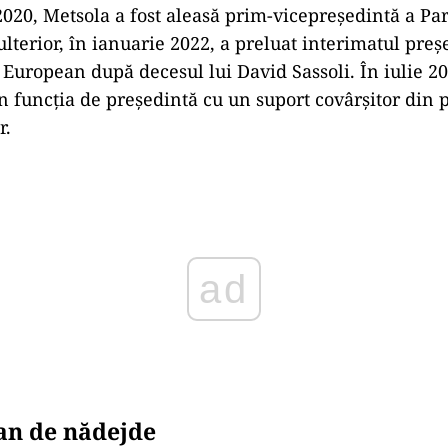
020, Metsola a fost aleasă prim-vicepreședintă a Pa
lterior, în ianuarie 2022, a preluat interimatul preș
European după decesul lui David Sassoli. În iulie 202
n funcția de președintă cu un suport covârșitor din 
r.
ad
an de nădejde