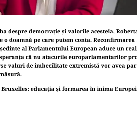
ba despre democrație și valorile acesteia, Robert
te o doamnă pe care putem conta. Reconfirmarea a
eședinte al Parlamentului European aduce un real
Și speranța că nu atacurile europarlamentarilor pr
rse valuri de imbecilitate extremistă vor avea par
măsură.
a Bruxelles: educația și formarea în inima Europei
Play