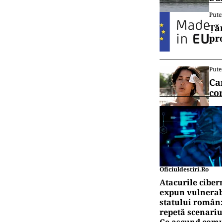
Pute
Ță
pr
Pute
Ca
co
Oficiuldestiri.ro
Atacurile ciber
expun vulnerabi
statului român
repetă scenariu
Ce ascund comu