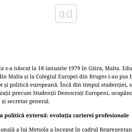
a s-a născut la 18 ianuarie 1979 în Gżira, Malta. Edu
din Malta și la Colegiul Europei din Bruges i-au pus 
t și politică europeană. Încă din timpul studenției, s
izații precum Studenții Democrați Europeni, ocupând
 și secretar general.
 la politică externă: evoluția carierei profesionale
ională a lui Metsola a început în cadrul Reprezentan