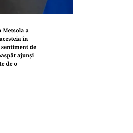
a Metsola a
cesteia în
 sentiment de
oaspăt ajunși
te de o