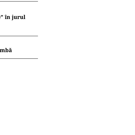
” în jurul
himbă