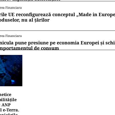
rea Financiara
rile UE reconfigurează conceptul „Made in Europe
oduselor, nu al țărilor
rea Financiara
nicula pune presiune pe economia Europei și sc
mportamentul de consum
netice
litățile
: ANP
l e‑Terra.
nicările