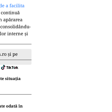
e a facilita
n continuă
în apărarea
, consolidându-
lor interne și
.ro și pe
te situația
ate odată în