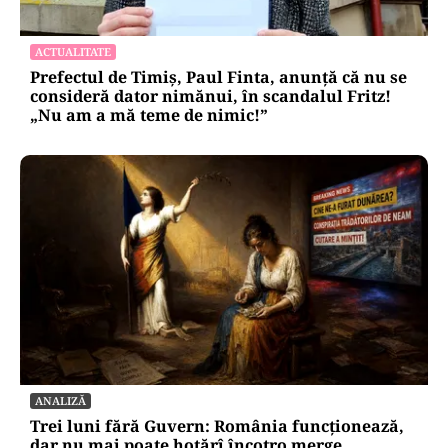
ACTUALITATE
Prefectul de Timiș, Paul Finta, anunță că nu se
consideră dator nimănui, în scandalul Fritz!
„Nu am a mă teme de nimic!”
ANALIZĂ
Trei luni fără Guvern: România funcționează,
dar nu mai poate hotărî încotro merge