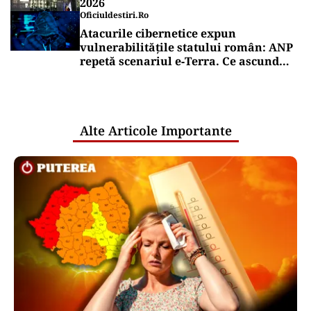
2026
Oficiuldestiri.ro
Atacurile cibernetice expun
vulnerabilitățile statului român: ANP
repetă scenariul e‑Terra. Ce ascund
comunicările oficiale și cine răspunde
pentru mentenanța IT a instituțiilor
publice
Alte Articole Importante