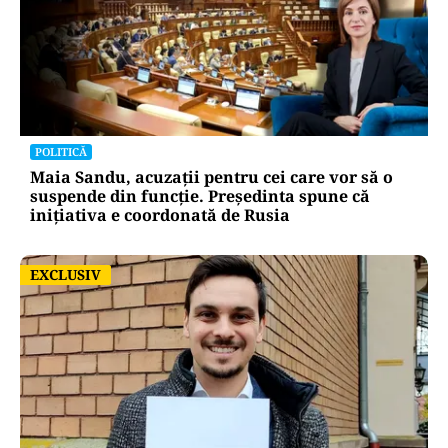
POLITICĂ
Maia Sandu, acuzații pentru cei care vor să o
suspende din funcție. Președinta spune că
inițiativa e coordonată de Rusia
EXCLUSIV
EXCLUSIV