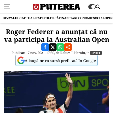
DEZVALUIRI
ACTUALITATE
POLITICĂ
FINANCIAR
ECONOMIE
SOCIAL
OPIN
Roger Federer a anunţat că nu
va participa la Australian Open
Publicat: 17 nov. 2021, 17:30, de
Raluca I. Heroiu
, în
SPORT
Adaugă-ne ca sursă preferată în Google