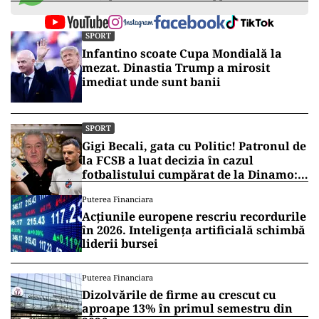
SPORT
Infantino scoate Cupa Mondială la
mezat. Dinastia Trump a mirosit
imediat unde sunt banii
SPORT
Gigi Becali, gata cu Politic! Patronul de
la FCSB a luat decizia în cazul
fotbalistului cumpărat de la Dinamo:
„Fac curățenie! Nu e de echipa asta”
Puterea Financiara
Acțiunile europene rescriu recordurile
în 2026. Inteligența artificială schimbă
liderii bursei
Puterea Financiara
Dizolvările de firme au crescut cu
aproape 13% în primul semestru din