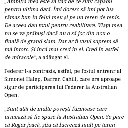
„Ambiţia mea este să văd de ce sunt capabil
pentru ultima dată. Îmi doresc să îmi pot lua
rămas bun în felul meu şi pe un teren de tenis.
De aceea dau totul pentru reabilitare. Viaţa mea
nu se va prăbuşi dacă nu o să joc din nou o
finală de grand slam. Dar ar fi visul suprem să
mă întorc. Şi încă mai cred în el. Cred în astfel
de miracole”,
a adăugat el.
Federer l-a contrazis, astfel, pe fostul antrenr al
Simonei Halep, Darren Cahill, care era aproape
sigur de participarea lui Federer la Australian
Open.
„Sunt atât de multe poveşti furmoase care
urmează să fie spuse la Australian Open. Se pare
că Roger joacă, ştiu că lucrează mult pe teren