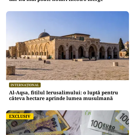
INTERNAȚIONAL
Al-Aqsa, fitilul Ierusalimului: o luptă pentru
câteva hectare aprinde lumea musulmană
EXCLUSIV
EXCLUSIV