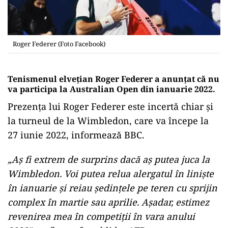
Roger Federer (Foto Facebook)
Tenismenul elveţian Roger Federer a anunţat că nu
va participa la Australian Open din ianuarie 2022.
Prezenţa lui Roger Federer este incertă chiar şi
la turneul de la Wimbledon, care va începe la
27 iunie 2022, informează BBC.
„Aş fi extrem de surprins dacă aş putea juca la
Wimbledon. Voi putea relua alergatul în linişte
în ianuarie şi reiau şedinţele pe teren cu sprijin
complex în martie sau aprilie. Aşadar, estimez
revenirea mea în competiţii în vara anului