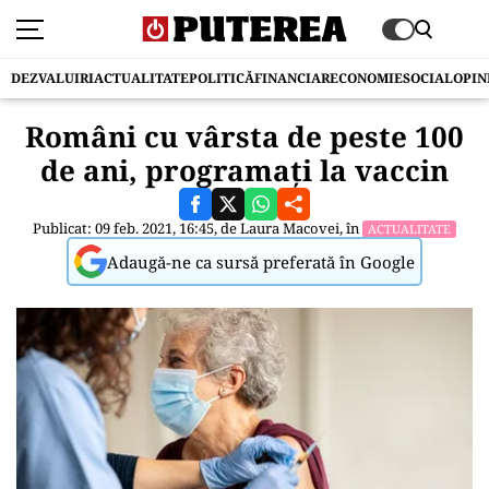
DEZVALUIRI
ACTUALITATE
POLITICĂ
FINANCIAR
ECONOMIE
SOCIAL
OPIN
Români cu vârsta de peste 100
de ani, programați la vaccin
Publicat: 09 feb. 2021, 16:45, de
Laura Macovei
, în
ACTUALITATE
Adaugă-ne ca sursă preferată în Google