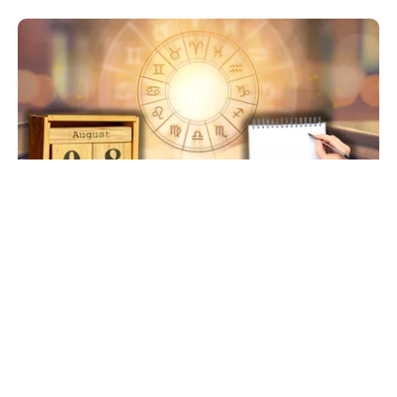
HOROSCOP
Ziua de 8.08, cea mai puternică din an pentru
dorințe. Ritualul simplu de manifestare
TOS
Politica Cookies
Protecția Datelor Personale
Despre Noi
Publicitate
Echipa