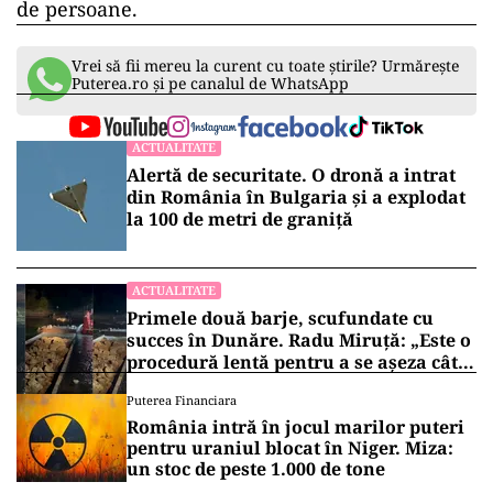
de persoane.
Vrei să fii mereu la curent cu toate știrile? Urmărește
Puterea.ro și pe canalul de WhatsApp
ACTUALITATE
Alertă de securitate. O dronă a intrat
din România în Bulgaria şi a explodat
la 100 de metri de graniţă
ACTUALITATE
Primele două barje, scufundate cu
succes în Dunăre. Radu Miruță: „Este o
procedură lentă pentru a se așeza cât
mai bine”
Puterea Financiara
România intră în jocul marilor puteri
pentru uraniul blocat în Niger. Miza:
un stoc de peste 1.000 de tone