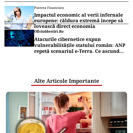
Puterea Financiara
Impactul economic al verii infernale
europene: căldura extremă începe să
lovească direct economia
Oficiuldestiri.ro
Atacurile cibernetice expun
vulnerabilitățile statului român: ANP
repetă scenariul e‑Terra. Ce ascund
comunicările oficiale și cine răspunde
pentru mentenanța IT a instituțiilor
publice
Alte Articole Importante