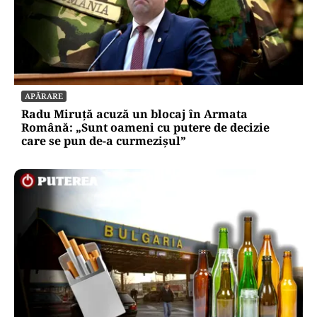
APĂRARE
Radu Miruță acuză un blocaj în Armata
Română: „Sunt oameni cu putere de decizie
care se pun de-a curmezișul”