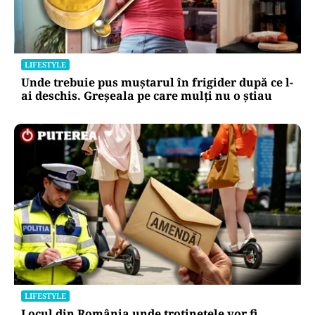
LIFESTYLE
Unde trebuie pus muștarul în frigider după ce l-
ai deschis. Greșeala pe care mulți nu o știau
LIFESTYLE
Locul din România unde trotinetele vor fi