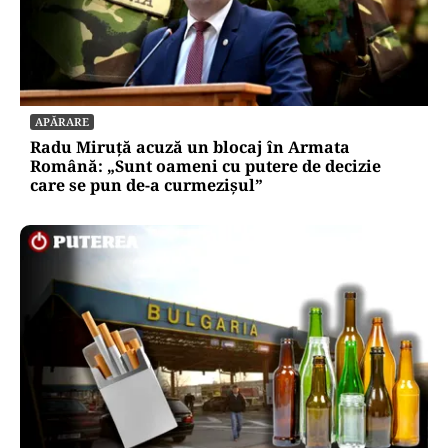
APĂRARE
Radu Miruță acuză un blocaj în Armata
Română: „Sunt oameni cu putere de decizie
care se pun de-a curmezișul”