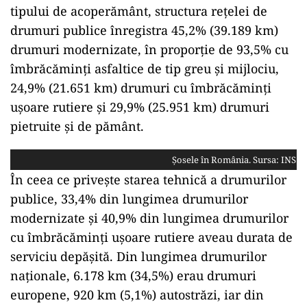
tipului de acoperământ, structura reţelei de
drumuri publice înregistra 45,2% (39.189 km)
drumuri modernizate, în proporţie de 93,5% cu
îmbrăcăminţi asfaltice de tip greu şi mijlociu,
24,9% (21.651 km) drumuri cu îmbrăcăminţi
uşoare rutiere şi 29,9% (25.951 km) drumuri
pietruite şi de pământ.
Șosele în România. Sursa: INS
În ceea ce priveşte starea tehnică a drumurilor
publice, 33,4% din lungimea drumurilor
modernizate şi 40,9% din lungimea drumurilor
cu îmbrăcăminţi uşoare rutiere aveau durata de
serviciu depăşită. Din lungimea drumurilor
naţionale, 6.178 km (34,5%) erau drumuri
europene, 920 km (5,1%) autostrăzi, iar din