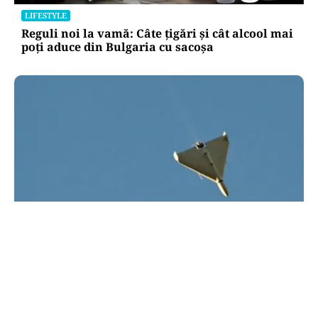
LIFESTYLE
Reguli noi la vamă: Câte țigări și cât alcool mai
poți aduce din Bulgaria cu sacoșa
ACTUALITATE
UPDATE: Drona din Bulgaria este ucraineană/ O
dronă a intrat din România în Bulgaria şi a
explodat la 100 de metri de graniţă