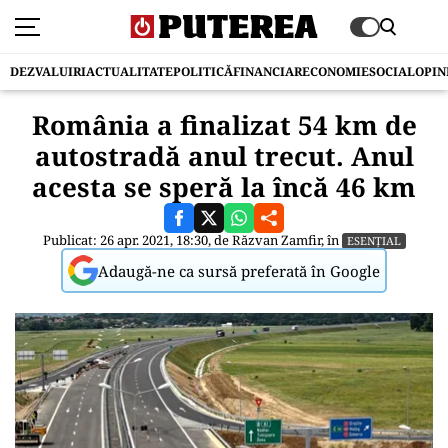
DEZVALUIRI
ACTUALITATE
POLITICĂ
FINANCIAR
ECONOMIE
SOCIAL
OPIN
România a finalizat 54 km de
autostradă anul trecut. Anul
acesta se speră la încă 46 km
Publicat: 26 apr. 2021, 18:30, de
Răzvan Zamfir
, în
ESENȚIAL
Adaugă-ne ca sursă preferată în Google