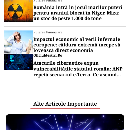
Puterea Financiara
România intră în jocul marilor puteri
pentru uraniul blocat în Niger. Miza:
un stoc de peste 1.000 de tone
Puterea Financiara
Impactul economic al verii infernale
europene: căldura extremă începe să
lovească direct economia
Oficiuldestiri.ro
Atacurile cibernetice expun
vulnerabilitățile statului român: ANP
repetă scenariul e‑Terra. Ce ascund
comunicările oficiale și cine răspunde
pentru mentenanța IT a instituțiilor
publice
Alte Articole Importante