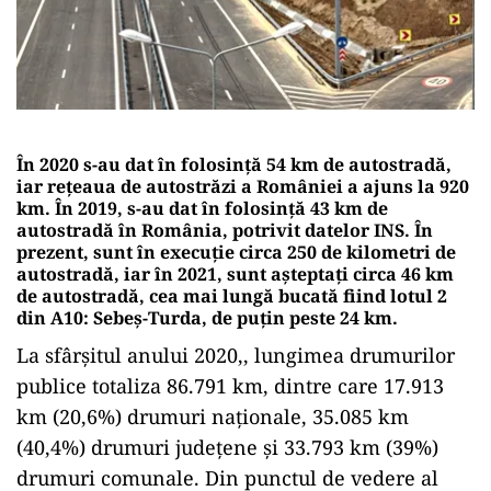
În 2020 s-au dat în folosinţă 54 km de autostradă,
iar reţeaua de autostrăzi a României a ajuns la 920
km. În 2019, s-au dat în folosinţă 43 km de
autostradă în România, potrivit datelor INS. În
prezent, sunt în execuţie circa 250 de kilometri de
autostradă, iar în 2021, sunt aşteptaţi circa 46 km
de autostradă, cea mai lungă bucată fiind lotul 2
din A10: Sebeş-Turda, de puţin peste 24 km.
La sfârșitul anului 2020,, lungimea drumurilor
publice totaliza 86.791 km, dintre care 17.913
km (20,6%) drumuri naţionale, 35.085 km
(40,4%) drumuri judeţene şi 33.793 km (39%)
drumuri comunale. Din punctul de vedere al