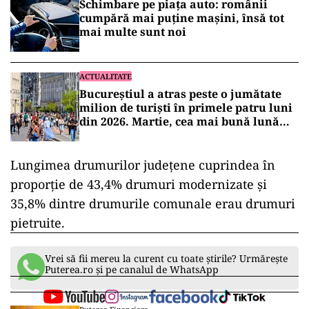
Schimbare pe piața auto: românii
cumpără mai puține mașini, însă tot
mai multe sunt noi
ACTUALITATE
Bucureștiul a atras peste o jumătate
milion de turiști în primele patru luni
din 2026. Martie, cea mai bună lună
pentru turismul Capitalei
Lungimea drumurilor judeţene cuprindea în
proporţie de 43,4% drumuri modernizate și
35,8% dintre drumurile comunale erau drumuri
pietruite.
Vrei să fii mereu la curent cu toate știrile? Urmărește
Puterea.ro și pe canalul de WhatsApp