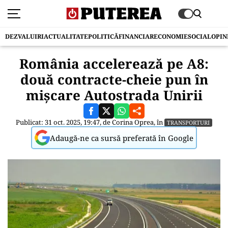
DEZVALUIRI
ACTUALITATE
POLITICĂ
FINANCIAR
ECONOMIE
SOCIAL
OPIN
România accelerează pe A8:
două contracte-cheie pun în
mișcare Autostrada Unirii
Publicat: 31 oct. 2025, 19:47, de
Corina Oprea
, în
TRANSPORTURI
Adaugă-ne ca sursă preferată în Google