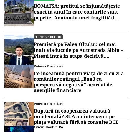
ROMATSA: profitul se înjumătățește
exact în anul în care conturile sunt
poprite. Anatomia unei fragilități
anunțate
TRANSPORTURI
Premieră pe Valea Oltului: cel mai
înalt viaduct de pe Autostrada Sibiu –
Pitești intră în etapa decisivă.
Secretarul de stat Horațiu Cosma
Puterea Financiara
anunță unde s-a ajuns cu lucrările
Ce înseamnă pentru viața de zi cu zi a
(VIDEO)
românilor ratingul „Baa3 cu
perspectivă negativă” acordat de
agențiile financiare
Puterea Financiara
Ruptură în cooperarea valutară
occidentală? SUA au intervenit pe
piața valutară fără să consulte BCE
Oficiuldestiri.ro