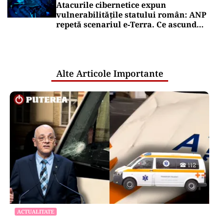
Atacurile cibernetice expun
vulnerabilitățile statului român: ANP
repetă scenariul e‑Terra. Ce ascund
comunicările oficiale și cine răspunde
pentru mentenanța IT a instituțiilor
publice
Alte Articole Importante
ACTUALITATE